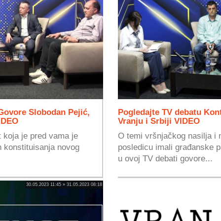
Govore Slobodan Pejić,
Pogledajte TV debatu Konte
VIDEO
Vranju i Srbiji VIDEO
 koja je pred vama je
O temi vršnjačkog nasilja i n
n konstituisanja novog
posledicu imali građanske p
u ovoj TV debati govore...
30.05.2023 11:45 » 31.05.2023 08:18