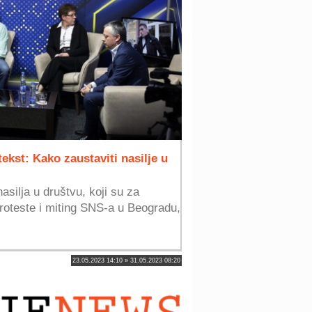
kst: Kako zaustaviti nasilje u
asilja u društvu, koji su za
roteste i miting SNS-a u Beogradu,
23.05.2023 14:10 » 31.05.2023 08:20