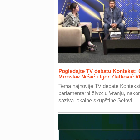
Pogledajte TV debatu Kontekst: 
Miroslav Nešić i Igor Zlatković 
Tema najnovije TV debate Kontekst
parlamentarni život u Vranju, nako
saziva lokalne skupštine.Šefovi...