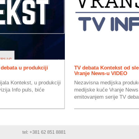
 debata u produkciji
TV debata Kontekst od sle
Vranje News-u VIDEO
jala Kontekst, u produkciji
Nezavisna medijska produkci
zija Info puls, biće
medijske kuće Vranje News 
emitovanjem serije TV debat
tel: +381 62 851 8881