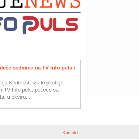
deće sedmice na TV Info puls i
ja Kontekst, iza koje stoje
i TV Info puls, počeće sa
a, u okviru...
Kontakt