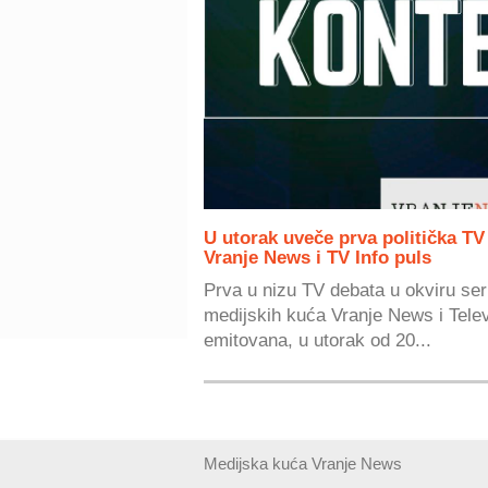
U utorak uveče prva politička TV
Vranje News i TV Info puls
Prva u nizu TV debata u okviru seri
medijskih kuća Vranje News i Televi
emitovana, u utorak od 20...
Medijska kuća Vranje News