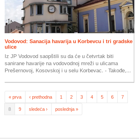
Vodovod: Sanacija havarija u Korbevcu i tri gradske
ulice
Iz JP Vodovod saopštili su da će u četvrtak biti
sanirane havarije na vodovodnoj mreži u ulicama
Prešernovoj, Kosovskoj i u selu Korbevac. - Takođe,...
« prva
‹ prethodna
1
2
3
4
5
6
7
8
9
sledeća ›
poslednja »