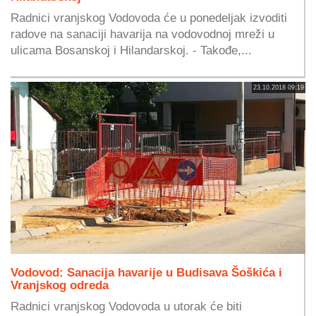
Radnici vranjskog Vodovoda će u ponedeljak izvoditi
radove na sanaciji havarija na vodovodnoj mreži u
ulicama Bosanskoj i Hilandarskoj. - Takođe,...
23.10.2018 09:19
Vodovod: Sanacija havarije u Budisava Šoškića i
Vranjskog odreda
Radnici vranjskog Vodovoda u utorak će biti