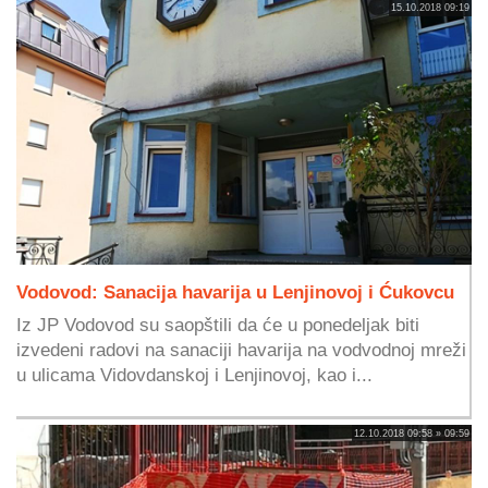
15.10.2018 09:19
Vodovod: Sanacija havarija u Lenjinovoj i Ćukovcu
Iz JP Vodovod su saopštili da će u ponedeljak biti
izvedeni radovi na sanaciji havarija na vodvodnoj mreži
u ulicama Vidovdanskoj i Lenjinovoj, kao i...
12.10.2018 09:58 » 09:59