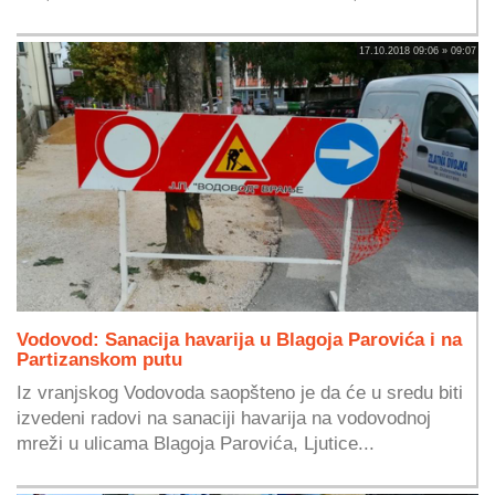
17.10.2018 09:06 » 09:07
Vodovod: Sanacija havarija u Blagoja Parovića i na
Partizanskom putu
Iz vranjskog Vodovoda saopšteno je da će u sredu biti
izvedeni radovi na sanaciji havarija na vodovodnoj
mreži u ulicama Blagoja Parovića, Ljutice...