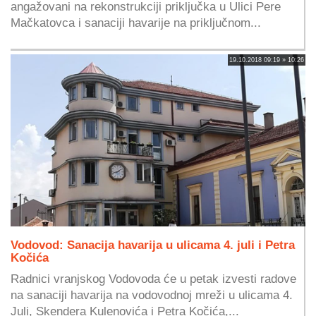
angažovani na rekonstrukciji priključka u Ulici Pere
Mačkatovca i sanaciji havarije na priključnom...
19.10.2018 09:19 » 10:26
Vodovod: Sanacija havarija u ulicama 4. juli i Petra
Kočića
Radnici vranjskog Vodovoda će u petak izvesti radove
na sanaciji havarija na vodovodnoj mreži u ulicama 4.
Juli, Skendera Kulenovića i Petra Kočića,...