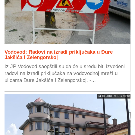
Vodovod: Radovi na izradi priključaka u Đure
Jakšića i Zelengorskoj
Iz JP Vodovod saopštili su da će u sredu biti izvedeni
radovi na izradi priključaka na vodovodnoj mreži u
ulicama Đure Jakšića i Zelengorskoj. -...
04.10.2018 09:07 » 10:18