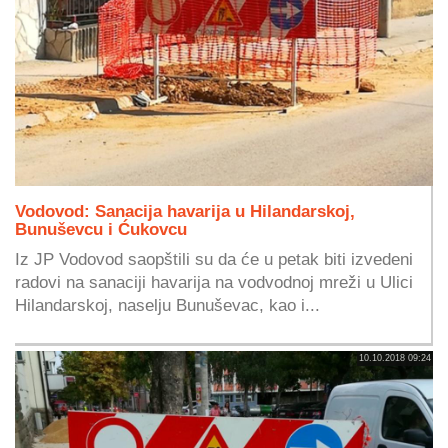
Vodovod: Sanacija havarija u Hilandarskoj,
Bunuševcu i Ćukovcu
Iz JP Vodovod saopštili su da će u petak biti izvedeni
radovi na sanaciji havarija na vodvodnoj mreži u Ulici
Hilandarskoj, naselju Bunuševac, kao i...
10.10.2018 09:24