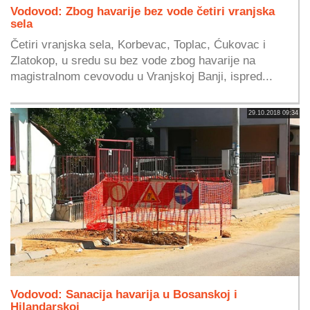
Vodovod: Zbog havarije bez vode četiri vranjska
sela
Četiri vranjska sela, Korbevac, Toplac, Ćukovac i
Zlatokop, u sredu su bez vode zbog havarije na
magistralnom cevovodu u Vranjskoj Banji, ispred...
29.10.2018 09:34
Vodovod: Sanacija havarija u Bosanskoj i
Hilandarskoj