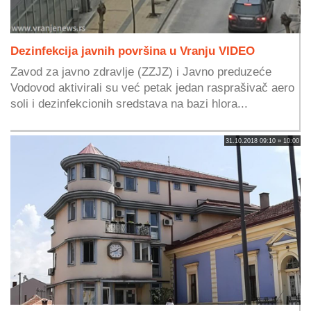
Dezinfekcija javnih površina u Vranju VIDEO
Zavod za javno zdravlje (ZZJZ) i Javno preduzeće
Vodovod aktivirali su već petak jedan rasprašivač aero
soli i dezinfekcionih sredstava na bazi hlora...
31.10.2018 09:10 » 10:00