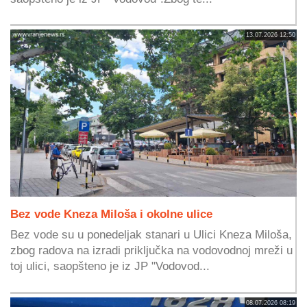
13.07.2026 12:50
Bez vode Kneza Miloša i okolne ulice
Bez vode su u ponedeljak stanari u Ulici Kneza Miloša,
zbog radova na izradi priključka na vodovodnoj mreži u
toj ulici, saopšteno je iz JP "Vodovod...
08.07.2026 08:19