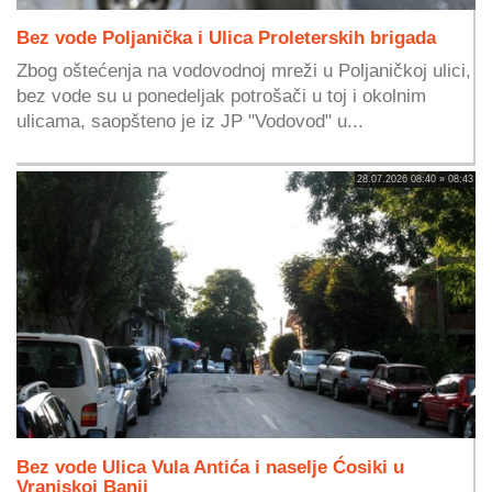
Bez vode Poljanička i Ulica Proleterskih brigada
Zbog oštećenja na vodovodnoj mreži u Poljaničkoj ulici,
bez vode su u ponedeljak potrošači u toj i okolnim
ulicama, saopšteno je iz JP "Vodovod" u...
28.07.2026 08:40 » 08:43
Bez vode Ulica Vula Antića i naselje Ćosiki u
Vranjskoj Banji