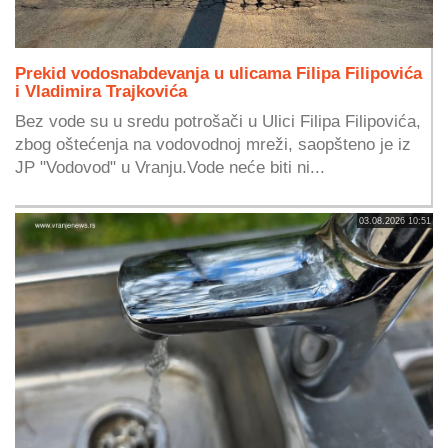
Prekid vodosnabdevanja u ulicama Filipa Filipovića
i Vladimira Trajkovića
Bez vode su u sredu potrošači u Ulici Filipa Filipovića,
zbog oštećenja na vodovodnoj mreži, saopšteno je iz
JP "Vodovod" u Vranju.Vode neće biti ni...
03.08.2026 10:51