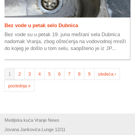
Bez vode u petak selo Dubnica
Bez vode su u petak 19. juna meštani sela Dubnica
nadomak Vranja, zbog oštećenja na vodovodnoj mreži
do kojeg je došlo u tom selu, saopšteno je iz JP...
1
2
3
4
5
6
7
8
9
sledeća ›
poslednja »
Medijska kuća Vranje News
Jovana Jankovića Lunge 12/11