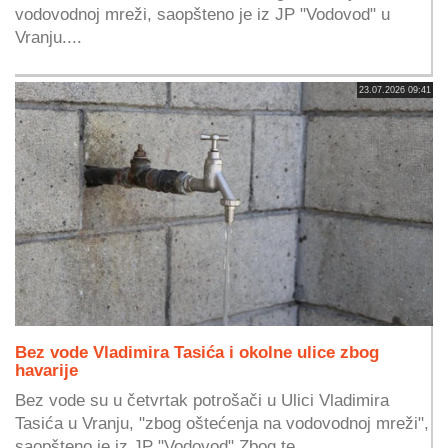
vodovodnoj mreži, saopšteno je iz JP "Vodovod" u
Vranju....
23.07.2026 09:41
Bez vode Vladimira Tasića i okolne ulice zbog
havarije
Bez vode su u četvrtak potrošači u Ulici Vladimira
Tasića u Vranju, "zbog oštećenja na vodovodnoj mreži",
saopšteno je iz JP "Vodovod".Zbog te...