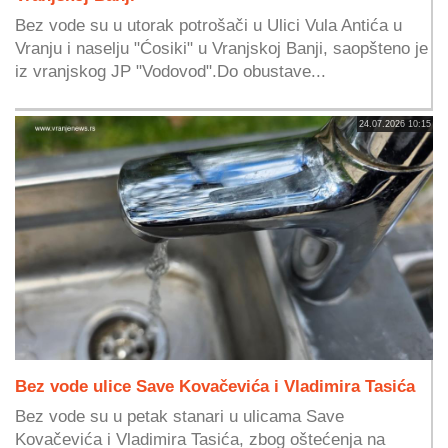
Bez vode su u utorak potrošači u Ulici Vula Antića u
Vranju i naselju "Ćosiki" u Vranjskoj Banji, saopšteno je
iz vranjskog JP "Vodovod".Do obustave...
24.07.2026 10:15
Bez vode ulice Save Kovačevića i Vladimira Tasića
Bez vode su u petak stanari u ulicama Save
Kovačevića i Vladimira Tasića, zbog oštećenja na