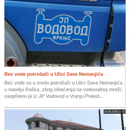
Bez vode potrošači u Ulici Save Nemanjića
Bez vode su u sredu potrošači u Ulici Save Nemanjića
u naselju Raška, zbog oštećenja na vodovodnoj mreži,
saopšteno je iz JP Vodovod u Vranju.Prekid...
29.06.2026 13:51