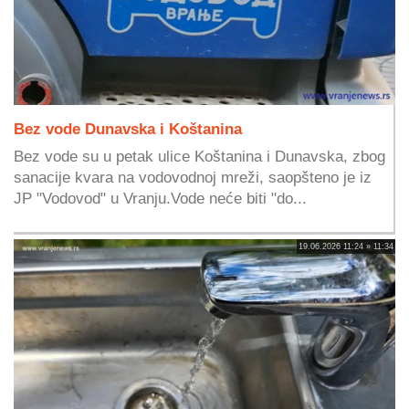
Bez vode Dunavska i Koštanina
Bez vode su u petak ulice Koštanina i Dunavska, zbog
sanacije kvara na vodovodnoj mreži, saopšteno je iz
JP "Vodovod" u Vranju.Vode neće biti "do...
19.06.2026 11:24 » 11:34