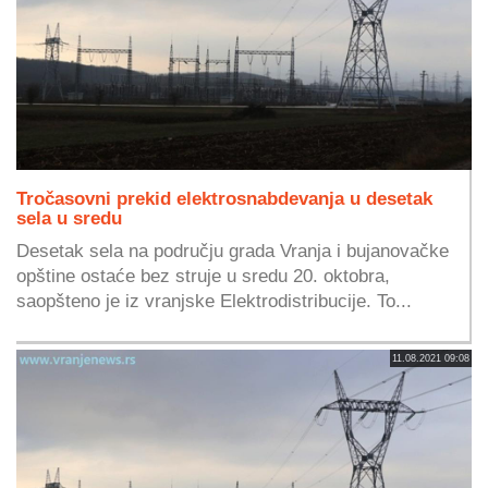
Tročasovni prekid elektrosnabdevanja u desetak
sela u sredu
Desetak sela na području grada Vranja i bujanovačke
opštine ostaće bez struje u sredu 20. oktobra,
saopšteno je iz vranjske Elektrodistribucije. To...
11.08.2021 09:08