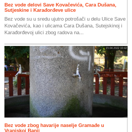
Bez vode delovi Save Kovačevića, Cara Dušana,
Sutjeskine i Karađorđeve ulice
Bez vode su u sredu ujutro potrošači u delu Ulice Save
Kovačevića, kao i ulicama Cara Dušana, Sutejskinoj i
Karađorđevoj ulici zbog radova na...
15.04.2022 10:42
Bez vode zbog havarije naselje Gramađe u
Vranjskoj Banji