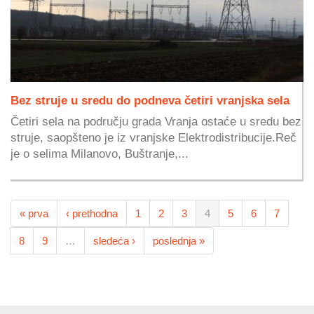
Bez struje u sredu do podneva četiri vranjska sela
Četiri sela na području grada Vranja ostaće u sredu bez
struje, saopšteno je iz vranjske Elektrodistribucije.Reč
je o selima Milanovo, Buštranje,...
« prva
‹ prethodna
1
2
3
4
5
6
7
8
9
…
sledeća ›
poslednja »