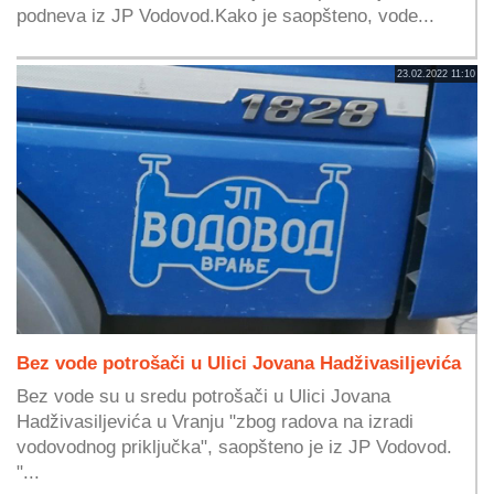
podneva iz JP Vodovod.Kako je saopšteno, vode...
23.02.2022 11:10
Bez vode potrošači u Ulici Jovana Hadživasiljevića
Bez vode su u sredu potrošači u Ulici Jovana
Hadživasiljevića u Vranju "zbog radova na izradi
vodovodnog priključka", saopšteno je iz JP Vodovod.
"...