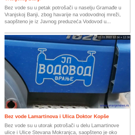
Bez vode su u petak potrošači u naselju Gramađe u
Vranjskoj Banji, zbog havarije na vodovodnoj mreži,
saopšteno je iz Javnog preduzeća Vodovod u...
22.03.2022 12:34 » 12:36
Bez vode Lamartinova i Ulica Doktor Kopše
Bez vode su u utorak potrošači u delu Lamartinove
ulice i Ulice Stevana Mokranjca, saopšteno je oko