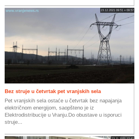
23.12.2021 09:51 » 09:57
Bez struje u četvrtak pet vranjskih sela
Pet vranjskih sela ostaće u četvrtak bez napajanja
električnom energijom, saopšteno je iz
Elektrodistribucije u Vranju.Do obustave u isporuci
struje...
23.11.2021 12:42