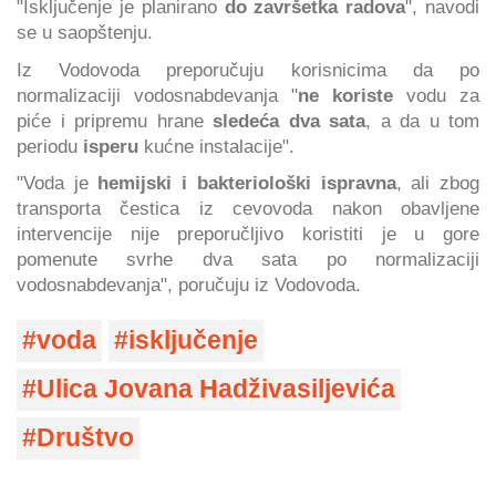
"Isključenje je planirano
do završetka radova
", navodi
se u saopštenju.
Iz Vodovoda preporučuju korisnicima da po
normalizaciji vodosnabdevanja "
ne koriste
vodu za
piće i pripremu hrane
sledeća dva sata
, a da u tom
periodu
isperu
kućne instalacije".
"Voda je
hemijski i bakteriološki ispravna
, ali zbog
transporta čestica iz cevovoda nakon obavljene
intervencije nije preporučljivo koristiti je u gore
pomenute svrhe dva sata po normalizaciji
vodosnabdevanja", poručuju iz Vodovoda.
voda
isključenje
Ulica Jovana Hadživasiljevića
Društvo