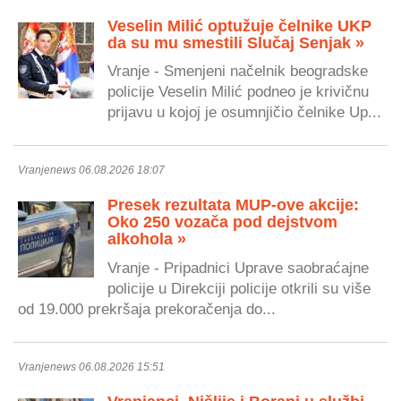
Veselin Milić optužuje čelnike UKP
da su mu smestili Slučaj Senjak »
Vranje - Smenjeni načelnik beogradske
policije Veselin Milić podneo je krivičnu
prijavu u kojoj je osumnjičio čelnike Up...
Vranjenews 06.08.2026 18:07
Presek rezultata MUP-ove akcije:
Oko 250 vozača pod dejstvom
alkohola »
Vranje - Pripadnici Uprave saobraćajne
policije u Direkciji policije otkrili su više
od 19.000 prekršaja prekoračenja do...
Vranjenews 06.08.2026 15:51