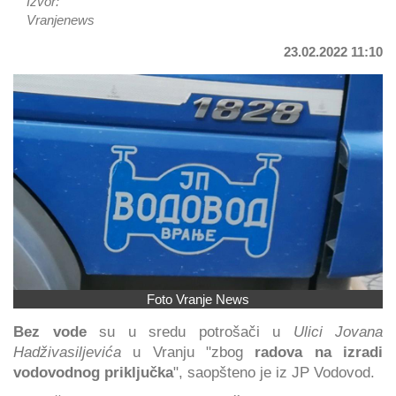
Izvor:
Vranjenews
23.02.2022 11:10
Foto Vranje News
Bez vode
su u sredu potrošači u
Ulici Jovana
Hadživasiljevića
u Vranju "zbog
radova na izradi
vodovodnog priključka
", saopšteno je iz JP Vodovod.