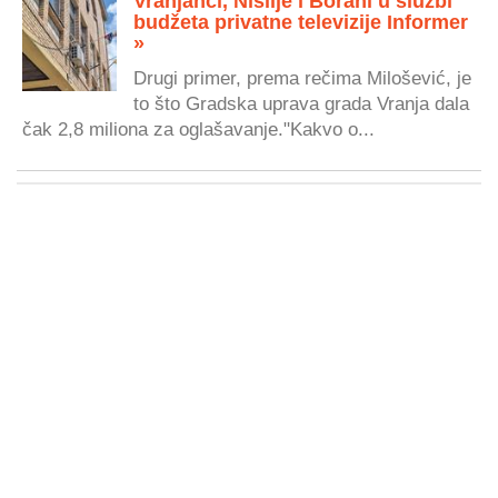
Vranjanci, Nišlije i Borani u službi
budžeta privatne televizije Informer
»
Drugi primer, prema rečima Milošević, je
to što Gradska uprava grada Vranja dala
čak 2,8 miliona za oglašavanje."Kakvo o...