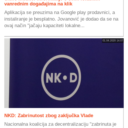
vanrednim događajima na klik
Aplikacija se preuzima na Google play prodavnici, a
instaliranje je besplatno. Jovanović je dodao da se na
ovaj način "jačaju kapaciteti lokalne...
01.04.2020 14:07
NKD: Zabrinutost zbog zaključka Vlade
Nacionalna koalicija za decentralizaciju "zabrinuta je