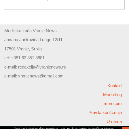
Medijska kuća Vranje News
Jovana Jankovića Lunge 12/11
17501 Vranje, Srbija
tel: +381 62 851 8881
e-mail:
redakcija@vranjenews.rs
e-mail:
vranjenews@gmail.com
Kontakt
Marketing
Impresum
Pravila korišćenja
O nama
Ovaj sajt koristi kolačiće (cookies) u cilju pružanja boljeg korisničkog iskustva,