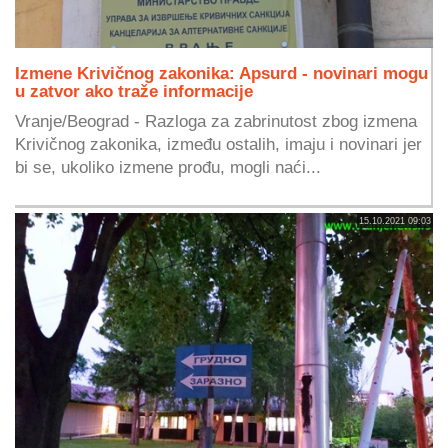
Izmene Krivičnog zakonika: Apsurd - novinari mogu
u zatvor ako traže informacije
Vranje/Beograd - Razloga za zabrinutost zbog izmena
Krivičnog zakonika, između ostalih, imaju i novinari jer
bi se, ukoliko izmene prođu, mogli naći...
15.10.2021 09:03