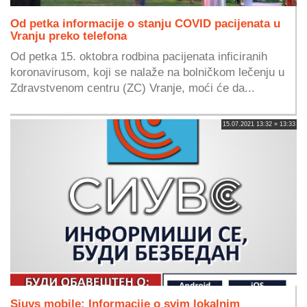
Od petka informacije o stanju COVID pacijenata u
Vranju preko telefona
Od petka 15. oktobra rodbina pacijenata inficiranih
koronavirusom, koji se nalaže na bolničkom lečenju u
Zdravstvenom centru (ZC) Vranje, moći će da...
15.07.2021 13:32 » 13:33
Siuvs mobile: Informacije o svim lokalnim