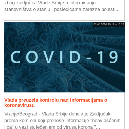
zbog zaključka Vlade Srbije o informisanju
stanovništva o stanju i posledicama zarazne bolesti...
01.04.2020 10:19 » 10:23
Vlada preuzela kontrolu nad informacijama o
koronavirusu
Vranje/Beograd - Vlada Srbije donela je Zaključak
prema kom oni koji prenose informacije "neovlašćenih
lica" u vezi sa lečenjem od virusa korona "...