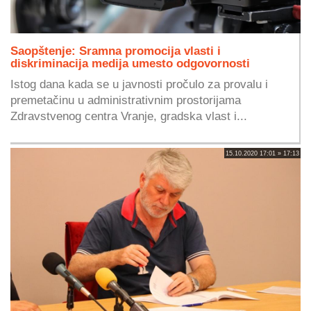
Saopštenje: Sramna promocija vlasti i
diskriminacija medija umesto odgovornosti
Istog dana kada se u javnosti pročulo za provalu i
premetačinu u administrativnim prostorijama
Zdravstvenog centra Vranje, gradska vlast i...
15.10.2020 17:01 » 17:13