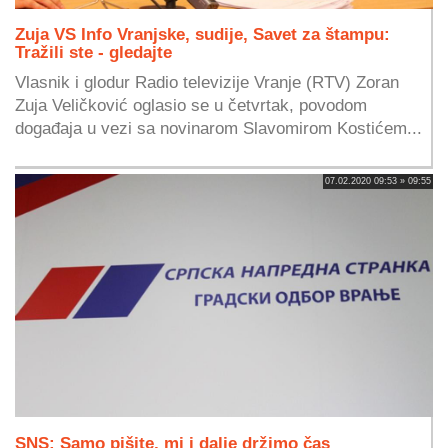
Zuja VS Info Vranjske, sudije, Savet za štampu:
Tražili ste - gledajte
Vlasnik i glodur Radio televizije Vranje (RTV) Zoran
Zuja Veličković oglasio se u četvrtak, povodom
događaja u vezi sa novinarom Slavomirom Kostićem...
07.02.2020 09:53 » 09:55
SNS: Samo pišite, mi i dalje držimo čas