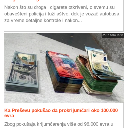
Nakon što su droga i cigarete otkriveni, o svemu su
obavešteni policija i tužilaštvo, dok je vozač autobusa
za vreme detaljne kontrole i nakon...
05.10.2020 10:34
Ka Preševu pokušao da prokrijumčari oko 100.000
evra
Zbog pokušaja krijumčarenja više od 96.000 evra u