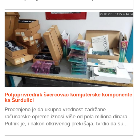
22.05.2018 14:27 » 14:34
Poljoprivrednik švercovao komjuterske komponente
ka Surdulici
Procenjeno je da ukupna vrednost zadržane
računarske opreme iznosi više od pola miliona dinara.-
Putnik je, i nakon otkrivenog prekršaja, tvrdio da su...