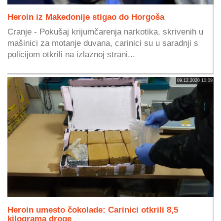
Heroin iz Makedonije stigao do Horgoša
Cranje - Pokušaj krijumčarenja narkotika, skrivenih u
mašinici za motanje duvana, carinici su u saradnji s
policijom otkrili na izlaznoj strani...
09.12.2020 10:09
Heroin umesto čokolade: Carinici otkrili 8,5
kilograma droge