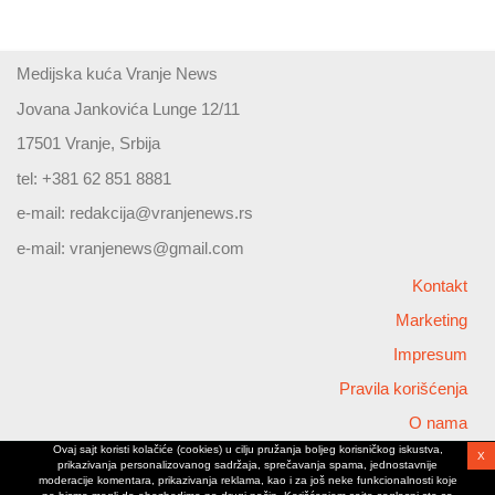
Medijska kuća Vranje News
Jovana Jankovića Lunge 12/11
17501 Vranje, Srbija
tel: +381 62 851 8881
e-mail:
redakcija@vranjenews.rs
e-mail:
vranjenews@gmail.com
Kontakt
Marketing
Impresum
Pravila korišćenja
O nama
Ovaj sajt koristi kolačiće (cookies) u cilju pružanja boljeg korisničkog iskustva,
X
Copyright © 2026 Vranjenews
prikazivanja personalizovanog sadržaja, sprečavanja spama, jednostavnije
All rights reserved
moderacije komentara, prikazivanja reklama, kao i za još neke funkcionalnosti koje