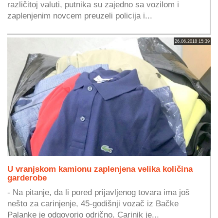
različitoj valuti, putnika su zajedno sa vozilom i
zaplenjenim novcem preuzeli policija i...
26.06.2018 15:39
U vranjskom kamionu zaplenjena velika količina
garderobe
- Na pitanje, da li pored prijavljenog tovara ima još
nešto za carinjenje, 45-godišnji vozač iz Bačke
Palanke je odgovorio odrično. Carinik je...