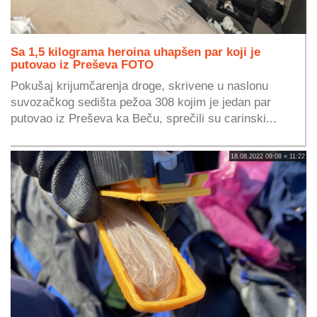
Sa 1,5 kilograma heroina uhapšen par koji je
putovao iz Preševa FOTO
Pokušaj krijumčarenja droge, skrivene u naslonu
suvozačkog sedišta pežoa 308 kojim je jedan par
putovao iz Preševa ka Beču, sprečili su carinski...
18.08.2022 09:08 » 11:22