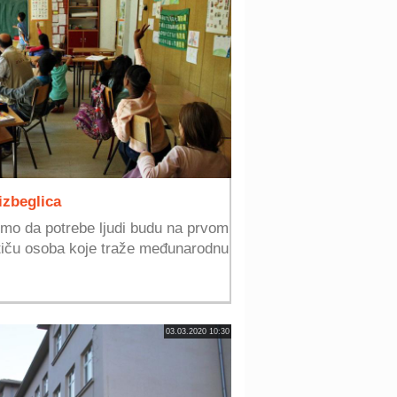
izbeglica
mo da potrebe ljudi budu na prvom
 tiču osoba koje traže međunarodnu
03.03.2020 10:30