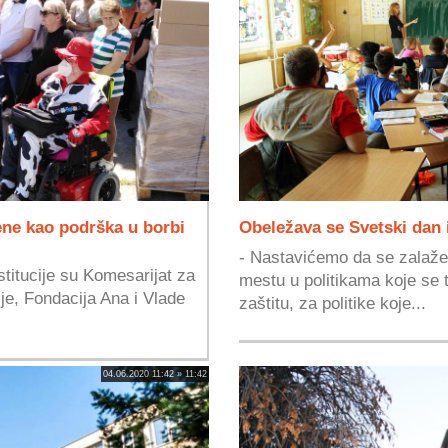
ne kao podrška u borbi
Obeležava se Svetski dan 
- Nastavićemo da se zalaže
stitucije su Komesarijat za
mestu u politikama koje se
ije, Fondacija Ana i Vlade
zaštitu, za politike koje...
04.06.2020 11:42 » 11:42