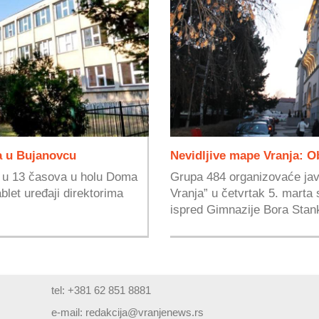
a u Bujanovcu
Nevidljive mape Vranja: O
a u 13 časova u holu Doma
Grupa 484 organizovaće jav
blet uređaji direktorima
Vranja” u četvrtak 5. mart
ispred Gimnazije Bora Stank
tel: +381 62 851 8881
e-mail:
redakcija@vranjenews.rs