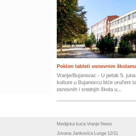
Poklon tableti osnovnim školam
Vranje/Bujanovac - U petak 5. jun
kulture u Bujanovcu biće uručeni ta
osnovnih i srednjih škola u...
Medijska kuća Vranje News
Jovana Jankovića Lunge 12/11