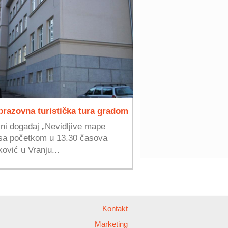
brazovna turistička tura gradom
ni događaj „Nevidljive mape
a sa početkom u 13.30 časova
ović u Vranju...
Kontakt
Marketing