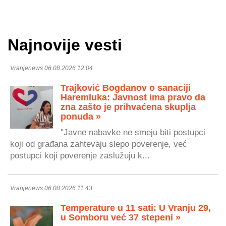
Najnovije vesti
Vranjenews 06.08.2026 12:04
Trajković Bogdanov o sanaciji
Haremluka: Javnost ima pravo da
zna zašto je prihvaćena skuplja
ponuda »
"Javne nabavke ne smeju biti postupci
koji od građana zahtevaju slepo poverenje, već
postupci koji poverenje zaslužuju k...
Vranjenews 06.08.2026 11:43
Temperature u 11 sati: U Vranju 29,
u Somboru već 37 stepeni »