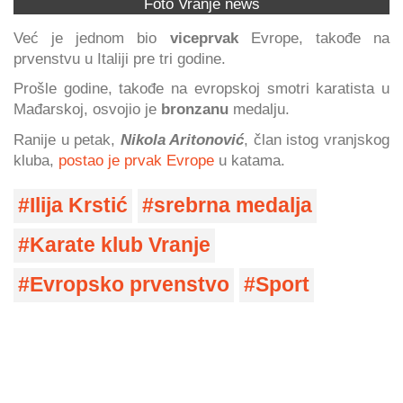
Foto Vranje news
Već je jednom bio
viceprvak
Evrope, takođe na
prvenstvu u Italiji pre tri godine.
Prošle godine, takođe na evropskoj smotri karatista u
Mađarskoj, osvojio je
bronzanu
medalju.
Ranije u petak,
Nikola Aritonović
, član istog vranjskog
kluba,
postao je prvak Evrope
u katama.
Ilija Krstić
srebrna medalja
Karate klub Vranje
Evropsko prvenstvo
Sport