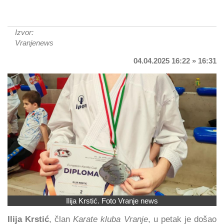
Izvor:
Vranjenews
04.04.2025 16:22 » 16:31
Ilija Krstić. Foto Vranje news
Ilija Krstić
, član
Karate kluba Vranje
, u petak je došao