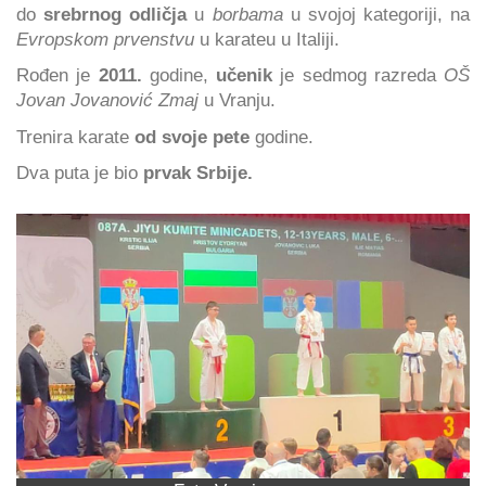
do
srebrnog odličja
u
borbama
u svojoj kategoriji, na
Evropskom prvenstvu
u karateu u Italiji.
Rođen je
2011.
godine,
učenik
je sedmog razreda
OŠ
Jovan Jovanović Zmaj
u Vranju.
Trenira karate
od svoje pete
godine.
Dva puta je bio
prvak Srbije.