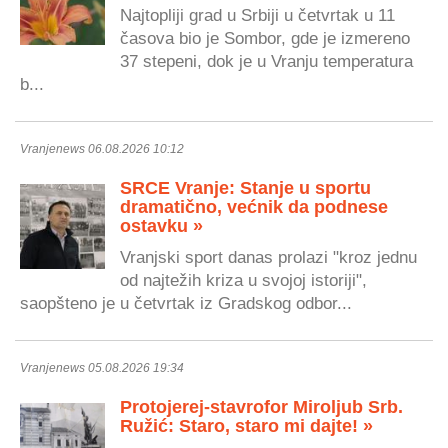
Najtopliji grad u Srbiji u četvrtak u 11
časova bio je Sombor, gde je izmereno
37 stepeni, dok je u Vranju temperatura
b...
Vranjenews 06.08.2026 10:12
SRCE Vranje: Stanje u sportu
dramatično, većnik da podnese
ostavku »
Vranjski sport danas prolazi "kroz jednu
od najtežih kriza u svojoj istoriji",
saopšteno je u četvrtak iz Gradskog odbor...
Vranjenews 05.08.2026 19:34
Protojerej-stavrofor Miroljub Srb.
Ružić: Staro, staro mi dajte! »