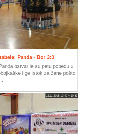
 tabele: Panda - Bor 3:0
anda ostvarile su petu pobedu u
bojkaške lige Istok za žene pošto
..
12.11.2018 10:40 » 10:43