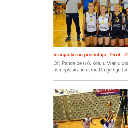
Vranjanke ne posustaju: Pirot -
OK Panda će u 8. kolu u Vranju doč
osmoplasiranu ekipu Druge lige Ist