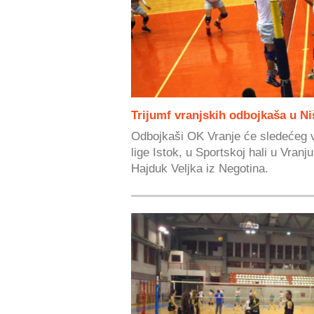
Trijumf vranjskih odbojkaša u Ni
Odbojkaši OK Vranje će sledećeg v
lige Istok, u Sportskoj hali u Vranj
Hajduk Veljka iz Negotina.