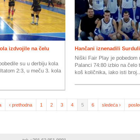
la izdvojile na čelu
Hančani iznenadili Surdul
Niški Fair Play je pobedom
bedile su u derbiju kola
Palanci 74:80 izbio na čelo
ltatom 2:3, u meču 3. kola
koš količnika, iako isti broj..
a
‹ prethodna
1
2
3
4
5
6
sledeća ›
posle