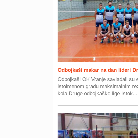
Odbojkaši makar na dan lideri Dr
Odbojkaši OK Vranje savladali su e
istoimenom gradu maksimalnim rez
kola Druge odbojkaške lige Istok...