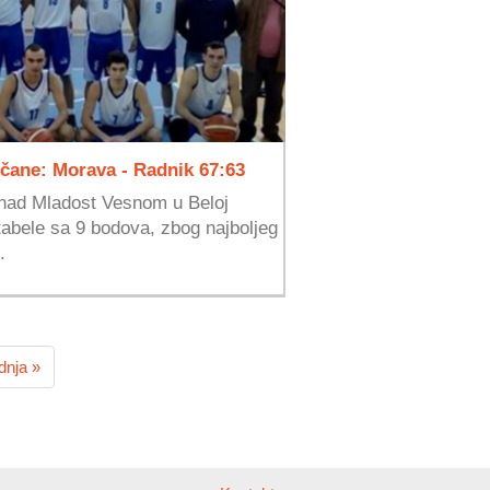
ičane: Morava - Radnik 67:63
 nad Mladost Vesnom u Beloj
 tabele sa 9 bodova, zbog najboljeg
.
dnja »