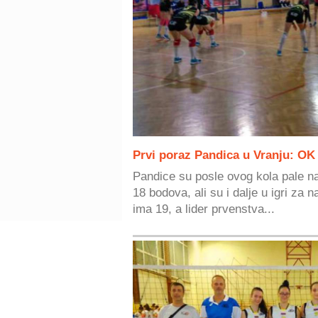
Prvi poraz Pandica u Vranju: OK
Pandice su posle ovog kola pale na
18 bodova, ali su i dalje u igri za
ima 19, a lider prvenstva...