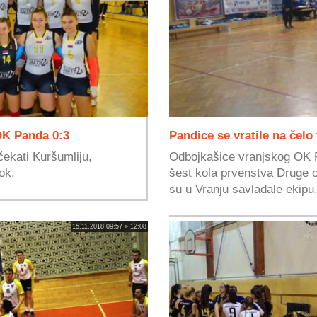
 OK Panda 0:3
Pandice se vratile na čelo
ekati Kuršumliju,
Odbojkašice vranjskog OK P
ok.
šest kola prvenstva Druge o
su u Vranju savladale ekipu.
15.11.2018 09:57 » 12:08