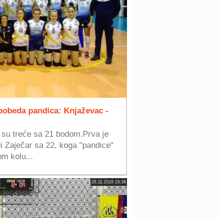
 pobeda pandica: Knjaževac -
 su treće sa 21 bodom.Prva je
i Zaječar sa 22, koga "pandice"
m kolu...
26.11.2018 19:36