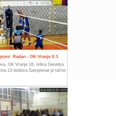
pioni: Radan - OK Vranje 0:3
ova, OK Vranje 18, niška Desetka
tina 13 bodova.Šampionat je tačno
18.11.2018 11:38 » 12:01