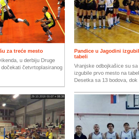
šu za treće mesto
Pandice u Jagodini izgubil
tabeli
ikenda, u derbiju Druge
Vranjske odbojkašice su s
u dočekati četvrtoplasiranog
izgubile prvo mesto na tabel
Desetka sa 13 bodova, dok 
29.10.2018 00:07 » 08:38