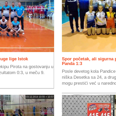
uge lige Istok
Spor početak, ali sigurna
Panda 1:3
kipu Pirota na gostovanju u
Posle devetog kola Pandice
ultatom 0:3, u meču 9.
niška Desetka sa 24, a drug
mogu prestići već u naredno
03.12.2018 10:55 » 10:57