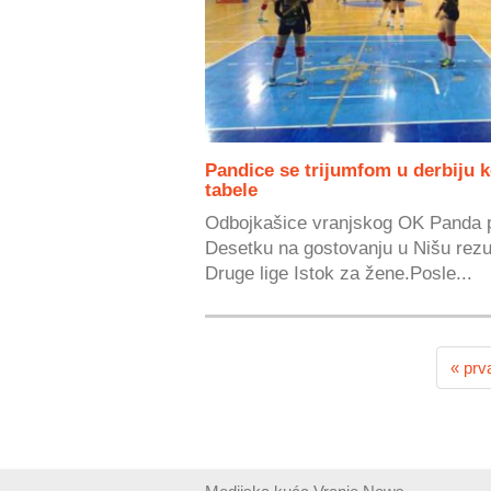
Pandice se trijumfom u derbiju ko
tabele
Odbojkašice vranjskog OK Panda po
Desetku na gostovanju u Nišu rezu
Druge lige Istok za žene.Posle...
« prv