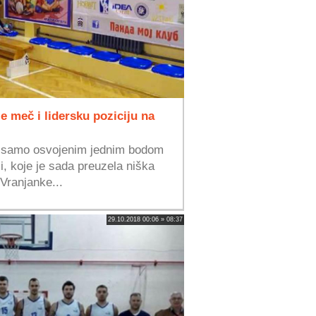
e meč i lidersku poziciju na
a samo osvojenim jednim bodom
i, koje je sada preuzela niška
Vranjanke...
29.10.2018 00:06 » 08:37