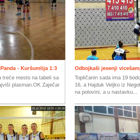
 Panda - Kuršumlija 1:3
Odbojkaši jesenji vicešam
 treće mesto na tabeli sa
Topličanin sada ima 19 bod
 najviši plasman.OK Zaječar
16, a Hajduk Veljko iz Nego
na polovini, a u nastavku...
26.11.2018 18:30 » 18:36