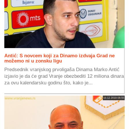
Antić: S novcem koji za Dinamo izdvaja Grad ne
možemo ni u zonsku ligu
Predsednik vranjskog prvoligaša Dinama Marko Antić
izjavio je da će grad Vranje obezbediti 12 miliona dinara
za ovu kalendarsku godinu što, kako je...
03.12.2019 08:55