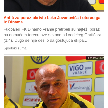
Antić za poraz okrivio beka Jovanovića i oterao ga
iz Dinama
Fudbaleri FK Dinamo Vranje pretrpeli su najteži poraz
na domaćem terenu ove sezone od vodećeg Grafičara
(1:4). Dugo se nije desilo da gostujuća ekipa...
Sportski žurnal
14.03.2020 18:47