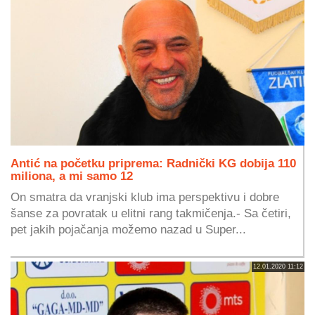
Antić na početku priprema: Radnički KG dobija 110
miliona, a mi samo 12
On smatra da vranjski klub ima perspektivu i dobre
šanse za povratak u elitni rang takmičenja.- Sa četiri,
pet jakih pojačanja možemo nazad u Super...
12.01.2020 11:12