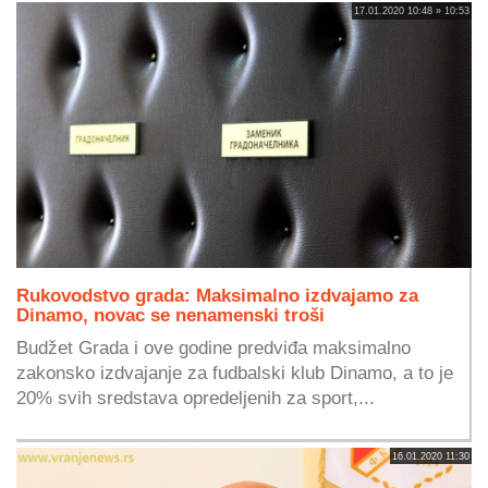
17.01.2020 10:48 » 10:53
Rukovodstvo grada: Maksimalno izdvajamo za
Dinamo, novac se nenamenski troši
Budžet Grada i ove godine predviđa maksimalno
zakonsko izdvajanje za fudbalski klub Dinamo, a to je
20% svih sredstava opredeljenih za sport,...
16.01.2020 11:30