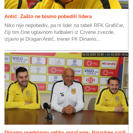
Antić: Zašto ne bismo pobedili lidera
Niko nije nepobediv, pa ni lider na tabeli RFK Grafičar,
čiji tim čine uglavnom fudbaleri iz Crvene zvezde,
izjavio je Dragan Antić, trener FK Dinamo...
04.03.2020 15:46 » 05.03.2020 09:11
Dinamo predstavio veliko pojačanje: Najavljen juriš