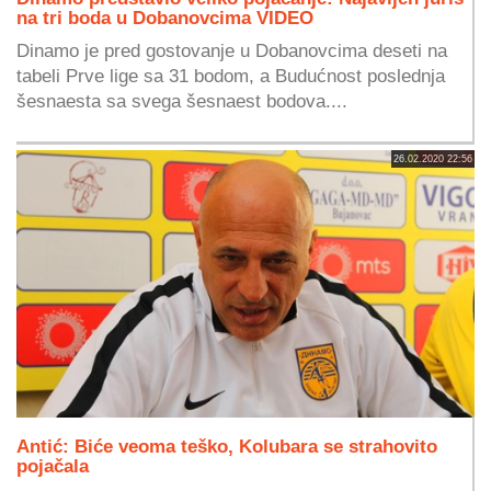
na tri boda u Dobanovcima VIDEO
Dinamo je pred gostovanje u Dobanovcima deseti na
tabeli Prve lige sa 31 bodom, a Budućnost poslednja
šesnaesta sa svega šesnaest bodova....
26.02.2020 22:56
Antić: Biće veoma teško, Kolubara se strahovito
pojačala