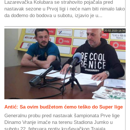
Lazarevačka Kolubara se strahovito pojačala pred
nastavak sezone u Prvoj ligi i neće nam biti nimalo lako
da dođemo do bodova u subotu, izjavio je u...
20.02.2020 14:56
Antić: Sa ovim budžetom ćemo teško do Super lige
Generalnu probu pred nastavak šampionata Prve lige
Dinamo Vranje imaće na terenu Stadiona Jumko u
subotu 22. februara protiv kruševačkog Trajala,...