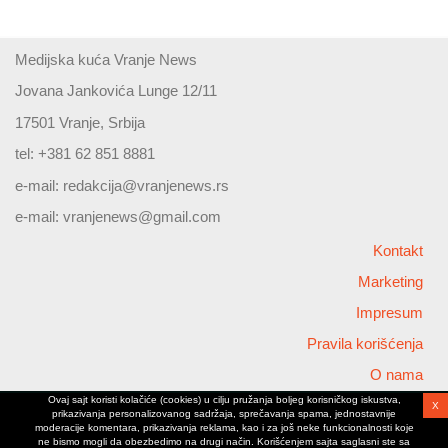
Medijska kuća Vranje News
Jovana Jankovića Lunge 12/11
17501 Vranje, Srbija
tel: +381 62 851 8881
e-mail:
redakcija@vranjenews.rs
e-mail:
vranjenews@gmail.com
Kontakt
Marketing
Impresum
Pravila korišćenja
O nama
Ovaj sajt koristi kolačiće (cookies) u cilju pružanja boljeg korisničkog iskustva,
X
Copyright © 2026 Vranjenews
prikazivanja personalizovanog sadržaja, sprečavanja spama, jednostavnije
All rights reserved
moderacije komentara, prikazivanja reklama, kao i za još neke funkcionalnosti koje
ne bismo mogli da obezbedimo na drugi način. Korišćenjem sajta saglasni ste sa
www.vranjenews.rs