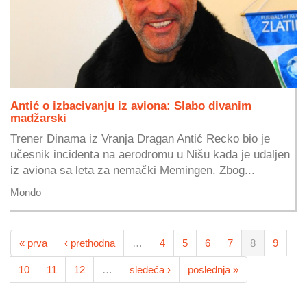
Antić o izbacivanju iz aviona: Slabo divanim
madžarski
Trener Dinama iz Vranja Dragan Antić Recko bio je
učesnik incidenta na aerodromu u Nišu kada je udaljen
iz aviona sa leta za nemački Memingen. Zbog...
Mondo
« prva
‹ prethodna
…
4
5
6
7
8
9
10
11
12
…
sledeća ›
poslednja »