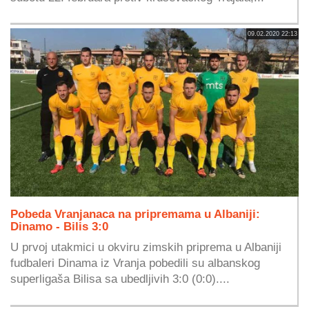
09.02.2020 22:13
Pobeda Vranjanaca na pripremama u Albaniji:
Dinamo - Bilis 3:0
U prvoj utakmici u okviru zimskih priprema u Albaniji
fudbaleri Dinama iz Vranja pobedili su albanskog
superligaša Bilisa sa ubedljivih 3:0 (0:0)....