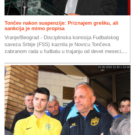
Tončev nakon suspenzije: Priznajem grešku, ali
sankcija je mimo propisa
Vranje/Beograd - Disciplinska komisija Fudbalskog
saveza Srbije (FSS) kaznila je Novicu Tončeva
zabranom rada u fudbalu u trajanju od devet meseci,...
20.06.2019 12:45 » 12:46