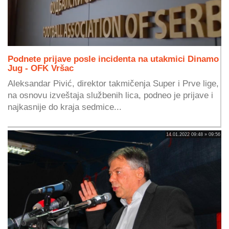
Podnete prijave posle incidenta na utakmici Dinamo
Jug - OFK Vršac
Aleksandar Pivić, direktor takmičenja Super i Prve lige,
na osnovu izveštaja službenih lica, podneo je prijave i
najkasnije do kraja sedmice...
14.01.2022 09:48 » 09:56