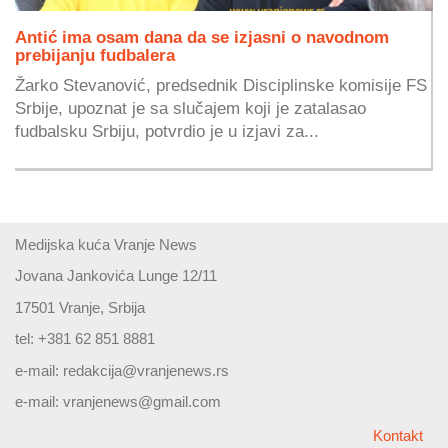
Antić ima osam dana da se izjasni o navodnom
prebijanju fudbalera
Žarko Stevanović, predsednik Disciplinske komisije FS
Srbije, upoznat je sa slučajem koji je zatalasao
fudbalsku Srbiju, potvrdio je u izjavi za...
Medijska kuća Vranje News
Jovana Jankovića Lunge 12/11
17501 Vranje, Srbija
tel: +381 62 851 8881
e-mail:
redakcija@vranjenews.rs
e-mail:
vranjenews@gmail.com
Kontakt