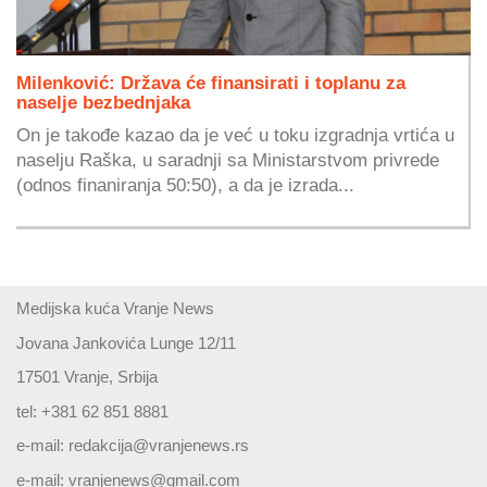
Milenković: Država će finansirati i toplanu za
naselje bezbednjaka
On je takođe kazao da je već u toku izgradnja vrtića u
naselju Raška, u saradnji sa Ministarstvom privrede
(odnos finaniranja 50:50), a da je izrada...
Medijska kuća Vranje News
Jovana Jankovića Lunge 12/11
17501 Vranje, Srbija
tel: +381 62 851 8881
e-mail:
redakcija@vranjenews.rs
e-mail:
vranjenews@gmail.com