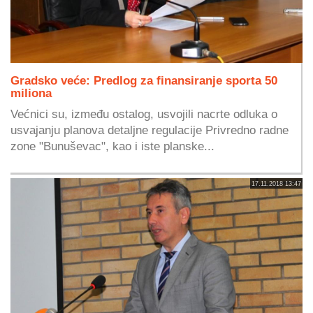
Gradsko veće: Predlog za finansiranje sporta 50
miliona
Većnici su, između ostalog, usvojili nacrte odluka o
usvajanju planova detaljne regulacije Privredno radne
zone "Bunuševac", kao i iste planske...
17.11.2018 13:47