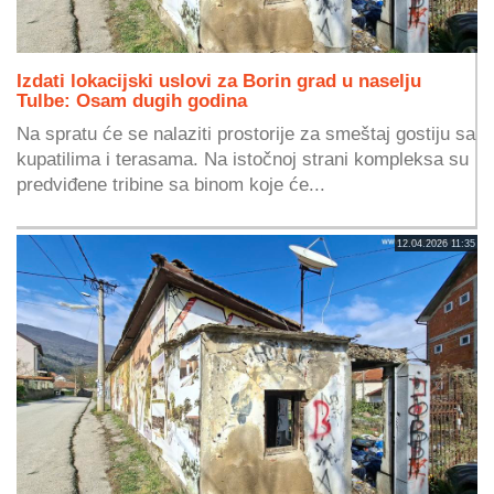
Izdati lokacijski uslovi za Borin grad u naselju
Tulbe: Osam dugih godina
Na spratu će se nalaziti prostorije za smeštaj gostiju sa
kupatilima i terasama. Na istočnoj strani kompleksa su
predviđene tribine sa binom koje će...
12.04.2026 11:35