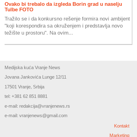
Ovako bi trebalo da izgleda Borin grad u naselju
Tulbe FOTO
Tražilo se i da konkursno rešenje formira novi ambijent
"koji korespondira sa okruženjem i predstavlja novo
težište u prostoru". Na ovim...
Medijska kuća Vranje News
Jovana Jankovića Lunge 12/11
17501 Vranje, Srbija
tel: +381 62 851 8881
e-mail:
redakcija@vranjenews.rs
e-mail:
vranjenews@gmail.com
Kontakt
Marketing