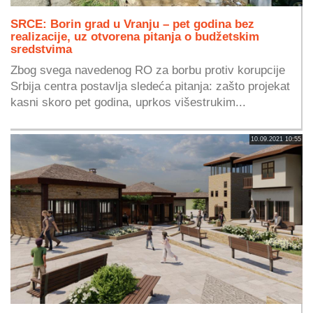
SRCE: Borin grad u Vranju – pet godina bez
realizacije, uz otvorena pitanja o budžetskim
sredstvima
Zbog svega navedenog RO za borbu protiv korupcije
Srbija centra postavlja sledeća pitanja: zašto projekat
kasni skoro pet godina, uprkos višestrukim...
10.09.2021 10:55