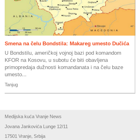
Smena na čelu Bondstila: Makareg umesto Dučića
U Bondstilu, američkoj vojnoj bazi pod komandom
KFOR na Kosovu, u subotu će biti obavljena
primopredaja dužnosti komandanata i na čelu baze
umesto...
Tanjug
Medijska kuća Vranje News
Jovana Jankovića Lunge 12/11
17501 Vranje, Srbija