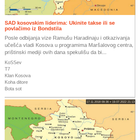
SAD kosovskim liderima: Ukinite takse ili se
povlačimo iz Bondstila
Posle odbijanja vize Ramušu Haradinaju i otkazivanja
učešća vladi Kosova u programima Maršalovog centra,
prištinski mediji ovih dana spekulišu da bi...
KoSSev
T7
Klan Kosova
Koha ditore
Bota sot
17.11.2018 09:36 » 19.07.2022 21:13