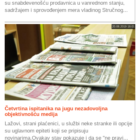
su snabdevenošću prodavnica u vanrednom stanju,
sadržajem i sprovođenjem mera vladinog Stručnog...
20.08.2019 16:01
Četvrtina ispitanika na jugu nezadovoljna
objektivnošću medija
Lažovi, strani plaćenici, u službi neke stranke ili opcije
su uglavnom epiteti koji se pripisuju
novinarima.Ovakav stav pokazuje i da se "ne pravi...