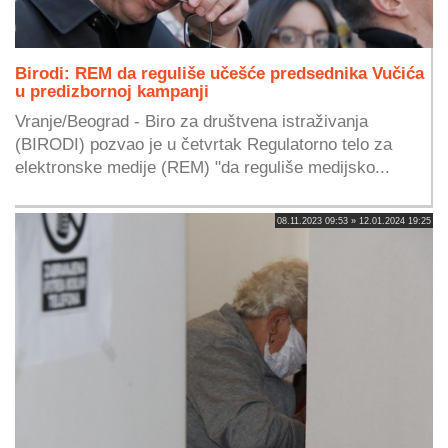
Birodi: REM da reguliše učešće predsednika Vučića
u predizbornoj kampanji
Vranje/Beograd - Biro za društvena istraživanja
(BIRODI) pozvao je u četvrtak Regulatorno telo za
elektronske medije (REM) "da reguliše medijsko...
08.11.2023 09:53 » 12.01.2024 19:25