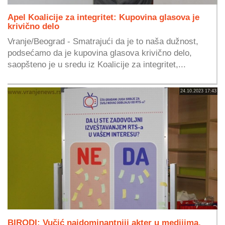
Apel Koalicije za integritet: Kupovina glasova je
krivično delo
Vranje/Beograd - Smatrajući da je to naša dužnost,
podsećamo da je kupovina glasova krivično delo,
saopšteno je u sredu iz Koalicije za integritet,...
24.10.2023 17:43
BIRODI: Vučić najdominantniji akter u medijima,