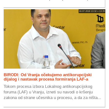
16.07.2018 13:32 » 13:35
BIRODI: Od Vranja očekujemo antikorupcijski
dijalog i nastavak procesa formiranja LAF-a
Tokom procesa izbora Lokalnog antikorupcijskog
foruma (LAF) u Vranju, izneti su navodi o kršenju
zakona od strane učesnika u procesu, a da za ništa...