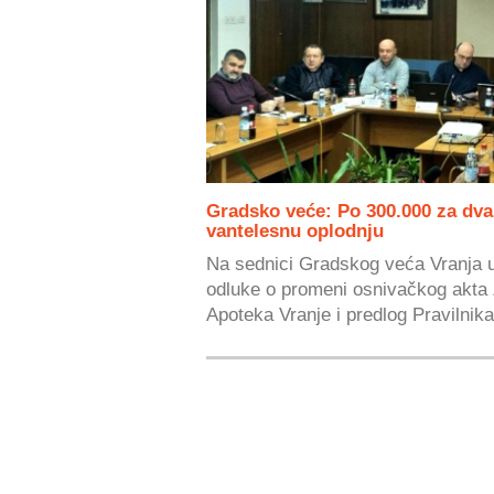
Gradsko veće: Po 300.000 za dva
vantelesnu oplodnju
Na sednici Gradskog veća Vranja u
odluke o promeni osnivačkog akta
Apoteka Vranje i predlog Pravilnika