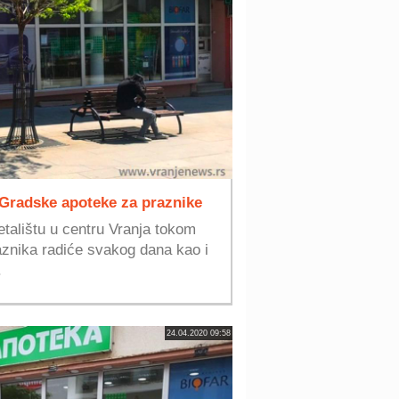
 Gradske apoteke za praznike
talištu u centru Vranja tokom
aznika radiće svakog dana kao i
.
24.04.2020 09:58