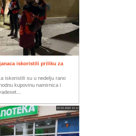
anaca iskoristili priliku za
 iskoristili su u nedelju rano
phodnu kupovinu namirnica i
adeset...
20.03.2020 13:12