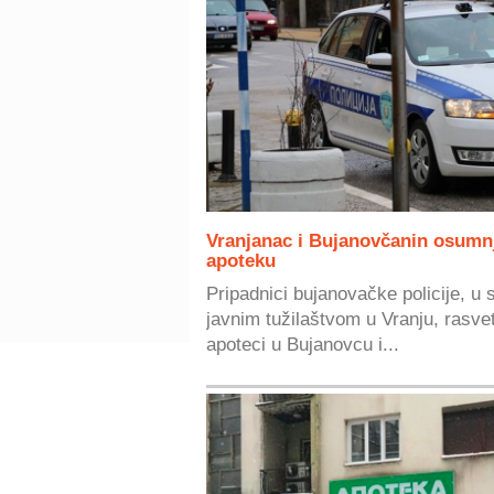
Vranjanac i Bujanovčanin osumnj
apoteku
Pripadnici bujanovačke policije, u
javnim tužilaštvom u Vranju, rasvet
apoteci u Bujanovcu i...