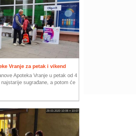
e Vranje za petak i vikend
nove Apoteka Vranje u petak od 4
a najstarije sugrađane, a potom će
29.03.2020 10:06 » 10:07