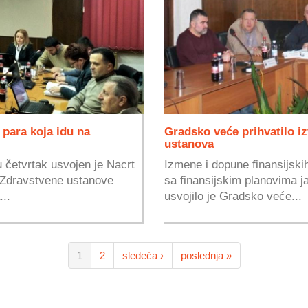
 para koja idu na
Gradsko veće prihvatilo iz
ustanova
 četvrtak usvojen je Nacrt
Izmene i dopune finansijski
 Zdravstvene ustanove
sa finansijskim planovima 
...
usvojilo je Gradsko veće...
1
2
sledeća ›
poslednja »