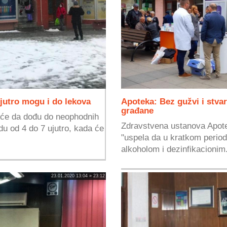
ujutro mogu i do lekova
Apoteka: Bez gužvi i stva
građane
i će da dođu do neophodnih
Zdravstvena ustanova Apotek
du od 4 do 7 ujutro, kada će
"uspela da u kratkom perio
alkoholom i dezinfikacionim.
23.01.2020 13:04 » 23:12