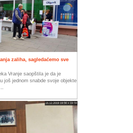
ranja zaliha, sagledaćemo sve
a Vranje saopštila je da je
du još jednom snabde svoje objekte
..
16.12.2019 19:56 » 19:59