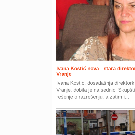
Ivana Kostić nova - stara direkt
Vranje
Ivana Kostić, dosadašnja direktor
Vranje, dobila je na sednici Skupšt
rešenje o razrešenju, a zatim i...