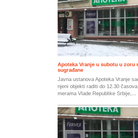
Apoteka Vranje u subotu u zoru r
sugrađane
Javna ustanova Apoteka Vranje sao
njeni objekti raditi do 12.30 časov
merama Vlade Republike Srbije,...