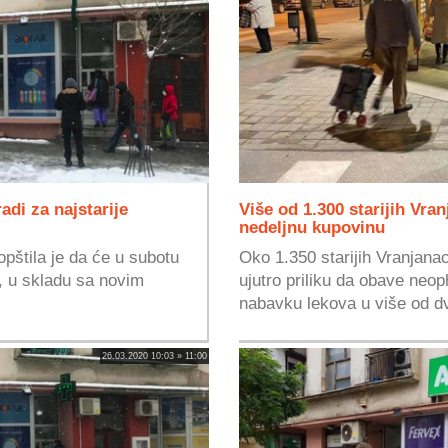
adi za najstarije
Više od 1.300 starijih Vranj
nedeljnu kupovinu
pštila je da će u subotu
Oko 1.350 starijih Vranjanaca
a, u skladu sa novim
ujutro priliku da obave neo
nabavku lekova u više od dv
26.03.2020 10:03 » 11:00