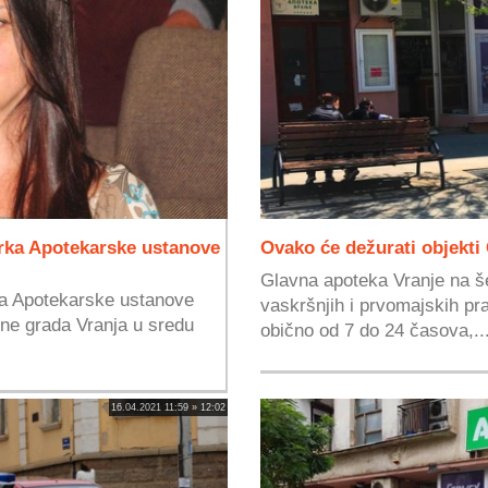
orka Apotekarske ustanove
Ovako će dežurati objekti
Glavna apoteka Vranje na še
ka Apotekarske ustanove
vaskršnjih i prvomajskih pr
ine grada Vranja u sredu
obično od 7 do 24 časova,..
16.04.2021 11:59 » 12:02