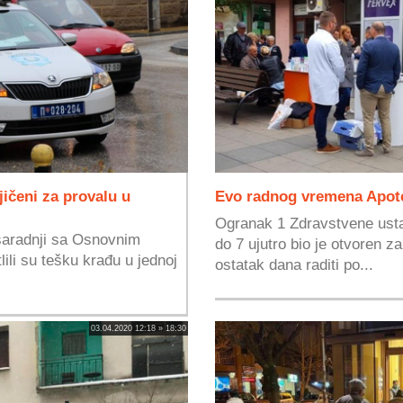
ičeni za provalu u
Evo radnog vremena Apotek
Ogranak 1 Zdravstvene usta
 saradnji sa Osnovnim
do 7 ujutro bio je otvoren z
lili su tešku krađu u jednoj
ostatak dana raditi po...
03.04.2020 12:18 » 18:30