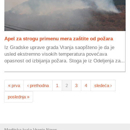
Apel za strogu primenu mera zaštite od požara
Iz Gradske uprave grada Vranja saopšteno je da je
usled ekstremno visokih temperatura povećava
opasnost od izbijanja požara. Stoga je iz Odeljenja za...
« prva
‹ prethodna
1
2
3
4
sledeća ›
poslednja »
Medijska kuća Vranje News