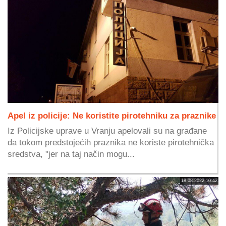
Apel iz policije: Ne koristite pirotehniku za praznike
Iz Policijske uprave u Vranju apelovali su na građane
da tokom predstojećih praznika ne koriste pirotehnička
sredstva, "jer na taj način mogu...
18.08.2022 10:42