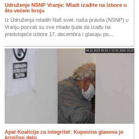
Udruženje NSNP Vranje: Mladi izađite na izbore u
što većem broju
Iz Udruženja mladih Naš svet, naša pravila (NSNP) u
Vranju pozvali su sve mlade ljude da izađu na
predstojeće izbore 17. decembra i glasaju po...
08.11.2023 09:53 » 12.01.2024 19:25
Apel Koalicije za integritet: Kupovina glasova je
krivično delo