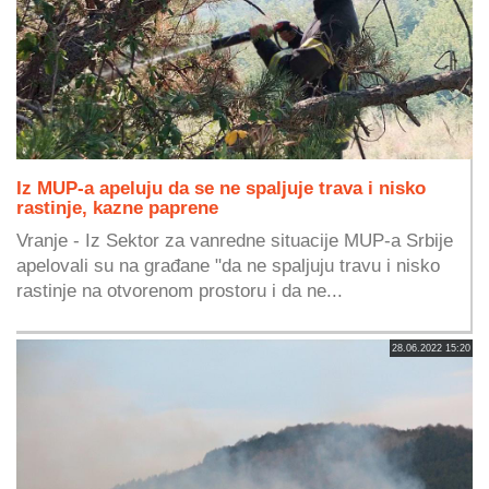
Iz MUP-a apeluju da se ne spaljuje trava i nisko
rastinje, kazne paprene
Vranje - Iz Sektor za vanredne situacije MUP-a Srbije
apelovali su na građane "da ne spaljuju travu i nisko
rastinje na otvorenom prostoru i da ne...
28.06.2022 15:20