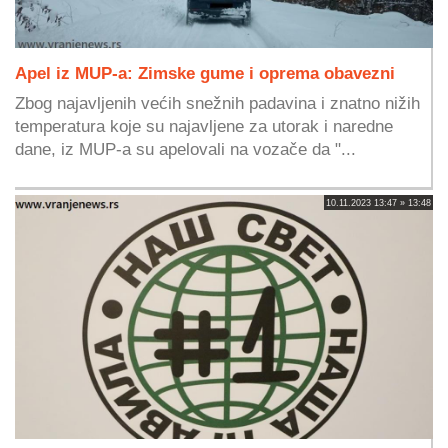
Apel iz MUP-a: Zimske gume i oprema obavezni
Zbog najavljenih većih snežnih padavina i znatno nižih
temperatura koje su najavljene za utorak i naredne
dane, iz MUP-a su apelovali na vozače da "...
10.11.2023 13:47 » 13:48