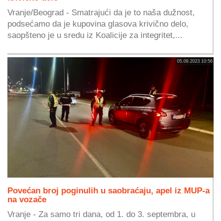
Vranje/Beograd - Smatrajući da je to naša dužnost,
podsećamo da je kupovina glasova krivično delo,
saopšteno je u sredu iz Koalicije za integritet,...
05.09.2023 10:56
Povećan broj poginulih u saobraćaju, apel iz MUP-a
na vozače
Vranje - Za samo tri dana, od 1. do 3. septembra, u