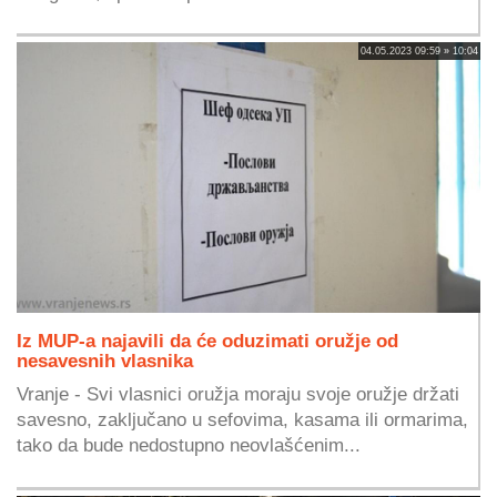
04.05.2023 09:59 » 10:04
Iz MUP-a najavili da će oduzimati oružje od
nesavesnih vlasnika
Vranje - Svi vlasnici oružja moraju svoje oružje držati
savesno, zaključano u sefovima, kasama ili ormarima,
tako da bude nedostupno neovlašćenim...