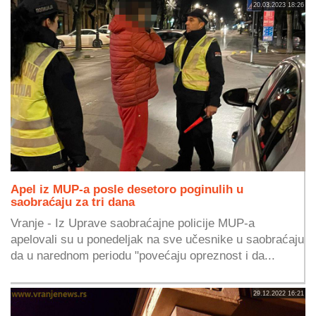
20.03.2023 18:26
Apel iz MUP-a posle desetoro poginulih u
saobraćaju za tri dana
Vranje - Iz Uprave saobraćajne policije MUP-a
apelovali su u ponedeljak na sve učesnike u saobraćaju
da u narednom periodu "povećaju opreznost i da...
29.12.2022 16:21