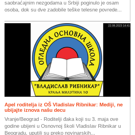
saobraćajnim nezgodama u Srbiji poginulo je osam
osoba, dok su dve zadobile teške telesne povrede...
22.08.2023 14:41
Apel roditelja iz OŠ Vladislav Ribnikar: Mediji, ne
ubijajte iznova našu decu
Vranje/Beograd - Roditelji đaka koji su 3. maja ove
godine ubijeni u Osnovnoj školi Vladislav Ribnikar u
Beogradu, uputili su preko novinarskih...