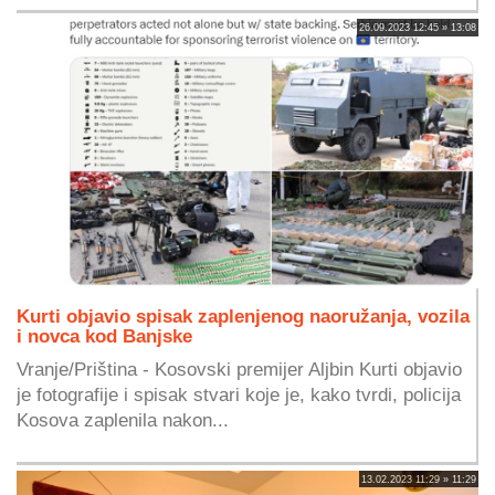
26.09.2023 12:45 » 13:08
Kurti objavio spisak zaplenjenog naoružanja, vozila
i novca kod Banjske
Vranje/Priština - Kosovski premijer Aljbin Kurti objavio
je fotografije i spisak stvari koje je, kako tvrdi, policija
Kosova zaplenila nakon...
13.02.2023 11:29 » 11:29