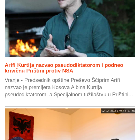
Arifi Kurtija nazvao pseudodiktatorom i podneo
krivičnu Prištini protiv NSA
Vranje - Predsednik opštine Preševo Šćiprim Arifi
nazvao je premijera Kosova Albina Kurtija
pseudodiktatorom, a Specijalnom tužilaštvu u Prištini...
02.02.2023 17:57 » 17:58