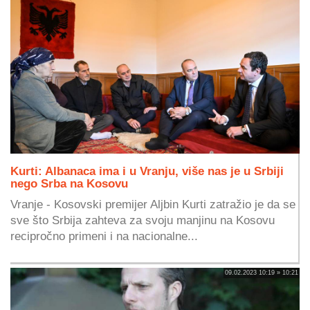
Kurti: Albanaca ima i u Vranju, više nas je u Srbiji
nego Srba na Kosovu
Vranje - Kosovski premijer Aljbin Kurti zatražio je da se
sve što Srbija zahteva za svoju manjinu na Kosovu
recipročno primeni i na nacionalne...
09.02.2023 10:19 » 10:21