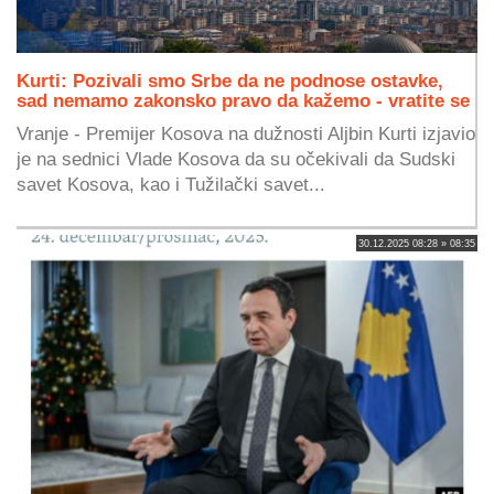
Kurti: Pozivali smo Srbe da ne podnose ostavke,
sad nemamo zakonsko pravo da kažemo - vratite se
Vranje - Premijer Kosova na dužnosti Aljbin Kurti izjavio
je na sednici Vlade Kosova da su očekivali da Sudski
savet Kosova, kao i Tužilački savet...
30.12.2025 08:28 » 08:35