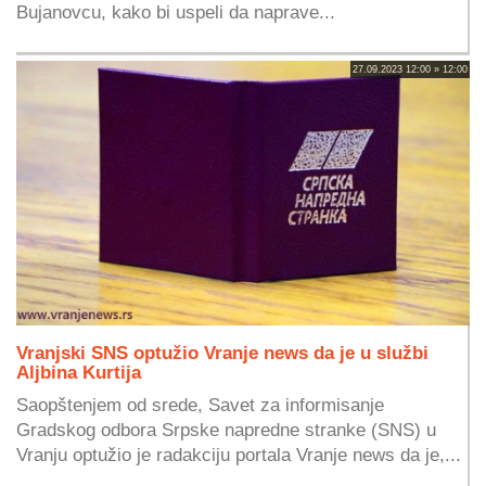
Bujanovcu, kako bi uspeli da naprave...
27.09.2023 12:00 » 12:00
Vranjski SNS optužio Vranje news da je u službi
Aljbina Kurtija
Saopštenjem od srede, Savet za informisanje
Gradskog odbora Srpske napredne stranke (SNS) u
Vranju optužio je radakciju portala Vranje news da je,...