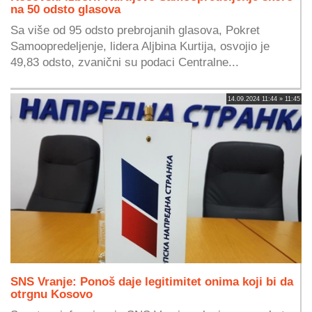
na 50 odsto glasova
Sa više od 95 odsto prebrojanih glasova, Pokret
Samoopredeljenje, lidera Aljbina Kurtija, osvojio je
49,83 odsto, zvanični su podaci Centralne...
14.09.2024 11:44 » 11:45
SNS Vranje: Ponoš daje legitimitet onima koji bi da
otrgnu Kosovo