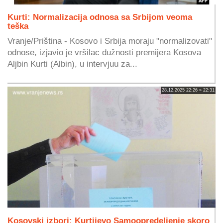
Kurti: Normalizacija odnosa sa Srbijom veoma
teška
Vranje/Priština - Kosovo i Srbija moraju "normalizovati"
odnose, izjavio je vršilac dužnosti premijera Kosova
Aljbin Kurti (Albin), u intervjuu za...
28.12.2025 22:26 » 22:31
Kosovski izbori: Kurtijevo Samoopredeljenje skoro