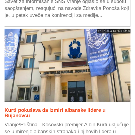
Savet za informisanje SNS Vranje oglasio se u subotu
saopštenjem, reagujući na navode Zdravka Ponoša koji
je, u petak uveče na konfrenciji za medije...
12.07.2024 13:26 » 13:30
Kurti pokušava da izmiri albanske lidere u
Bujanovcu
Vranje/Priština - Kosovski premijer Albin Kurti uključuje
se u mirenje albanskih stranaka i njihovih lidera u