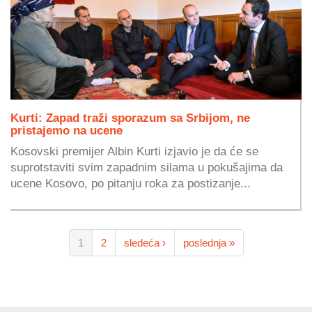
Kurti: Zapad traži sporazum sa Srbijom, ne
pristajemo na ucene
Kosovski premijer Albin Kurti izjavio je da će se
suprotstaviti svim zapadnim silama u pokušajima da
ucene Kosovo, po pitanju roka za postizanje...
1
2
sledeća ›
poslednja »