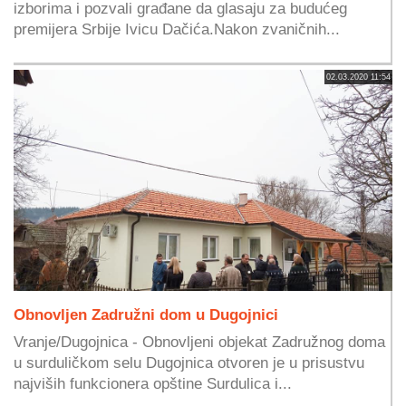
izborima i pozvali građane da glasaju za budućeg
premijera Srbije Ivicu Dačića.Nakon zvaničnih...
02.03.2020 11:54
Obnovljen Zadružni dom u Dugojnici
Vranje/Dugojnica - Obnovljeni objekat Zadružnog doma
u surduličkom selu Dugojnica otvoren je u prisustvu
najviših funkcionera opštine Surdulica i...