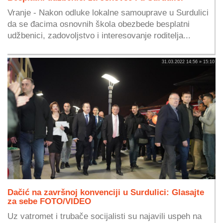
Vranje - Nakon odluke lokalne samouprave u Surdulici
da se đacima osnovnih škola obezbede besplatni
udžbenici, zadovoljstvo i interesovanje roditelja...
31.03.2022 14:56 » 15:10
Dačić na završnoj konvenciji u Surdulici: Glasajte
za sebe FOTO/VIDEO
Uz vatromet i trubače socijalisti su najavili uspeh na