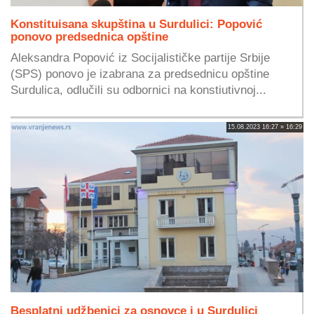
Konstituisana skupština u Surdulici: Popović
ponovo predsednica opštine
Aleksandra Popović iz Socijalističke partije Srbije
(SPS) ponovo je izabrana za predsednicu opštine
Surdulica, odlučili su odbornici na konstiutivnoj...
15.08.2023 16:27 » 16:29
Besplatni udžbenici za osnovce i u Surdulici