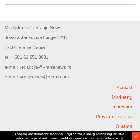
Medijska kuća Vranje News
Jovana Jankovića Lunge 12/11
17501 Vranje, Srbija
tel: +381 62 851 8881
e-mail:
redakcija@vranjenews.rs
e-mail:
vranjenews@gmail.com
Kontakt
Marketing
Impresum
Pravila korišćenja
O nama
Ovaj sajt koristi kolačiće (cookies) u cilju pružanja boljeg korisničkog iskustva,
X
Copyright © 2026 Vranjenews
prikazivanja personalizovanog sadržaja, sprečavanja spama, jednostavnije