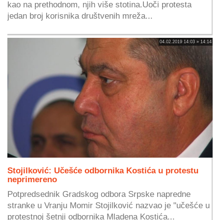
kao na prethodnom, njih više stotina.Uoči protesta
jedan broj korisnika društvenih mreža...
04.02.2019 14:03 » 14:14
Stojilković: Učešće odbornika Kostića u protestu
neprimereno
Potpredsednik Gradskog odbora Srpske napredne
stranke u Vranju Momir Stojilković nazvao je "učešće u
protestnoj šetnji odbornika Mladena Kostića...