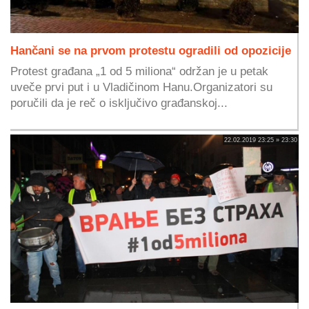
Hančani se na prvom protestu ogradili od opozicije
Protest građana „1 od 5 miliona“ održan je u petak
uveče prvi put i u Vladičinom Hanu.Organizatori su
poručili da je reč o isključivo građanskoj...
22.02.2019 23:25 » 23:30