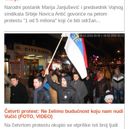
Narodni poslanik Marija Janjušević i predsednik Vojnog
sindikata Srbije Novica Antić govoriće na petom
protestu "1 od 5 miliona" koji će biti održan...
15.02.2019 20:55 » 16.02.2019 20:37
Četvrti protest: Ne želimo budućnost koju nam nudi
Vučić (FOTO, VIDEO)
Na četvrtom protestu okupio se otprilike isti broj ljudi