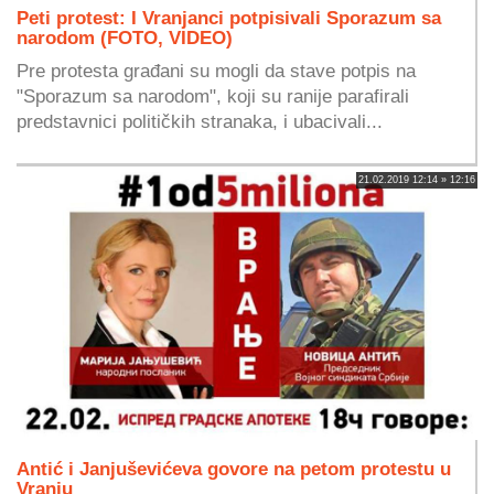
Peti protest: I Vranjanci potpisivali Sporazum sa
narodom (FOTO, VIDEO)
Pre protesta građani su mogli da stave potpis na
"Sporazum sa narodom", koji su ranije parafirali
predstavnici političkih stranaka, i ubacivali...
21.02.2019 12:14 » 12:16
Antić i Janjuševićeva govore na petom protestu u
Vranju