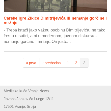
Carske igre Žikice Dimitrijevića ili nemanje gorčine i
mržnje
- Treba istaći jako važnu osobinu Dimitrijevića, ne tako
čestu u satiri, a ni u modernom, javnom diskursu -
nemanje gorčine i mržnje.On jeste...
« prva
‹ prethodna
1
2
3
Medijska kuća Vranje News
Jovana Jankovića Lunge 12/11
17501 Vranje, Srbija