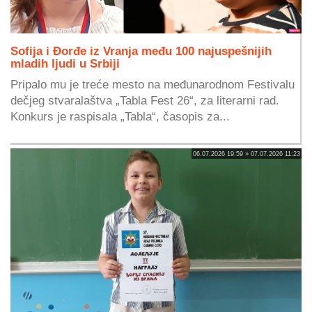
Sofija i Đorđe iz Vranja među 100 najuspešnijih
mladih ljudi u Srbiji
Pripalo mu je treće mesto na međunarodnom Festivalu
dečjeg stvaralaštva „Tabla Fest 26“, za literarni rad.
Konkurs je raspisala „Tabla“, časopis za...
06.07.2026 19:59 » 07.07.2026 11:23