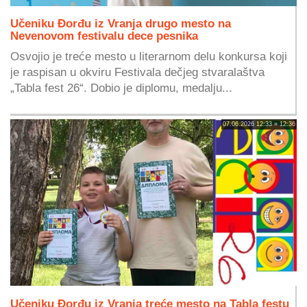
Učeniku Đorđu iz Vranja drugo mesto na
Nevenovom festivalu dece pesnika
Osvojio je treće mesto u literarnom delu konkursa koji
je raspisan u okviru Festivala dečjeg stvaralaštva
„Tabla fest 26“. Dobio je diplomu, medalju...
07.06.2026 12:33 » 12:36
Učeniku Đorđu iz Vranja treće mesto na Tabla festu