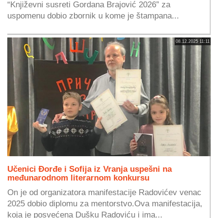
“Književni susreti Gordana Brajović 2026” za
uspomenu dobio zbornik u kome je štampana...
08.12.2025 11:11
Učenici Đorđe i Sofija iz Vranja uspešni na
međunarodnom literarnom konkursu
On je od organizatora manifestacije Radovićev venac
2025 dobio diplomu za mentorstvo.Ova manifestacija,
koja je posvećena Dušku Radoviću i ima...