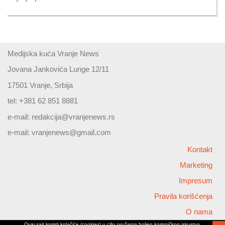
Medijska kuća Vranje News
Jovana Jankovića Lunge 12/11
17501 Vranje, Srbija
tel: +381 62 851 8881
e-mail:
redakcija@vranjenews.rs
e-mail:
vranjenews@gmail.com
Kontakt
Marketing
Impresum
Pravila korišćenja
O nama
Ovaj sajt koristi kolačiće (cookies) u cilju pružanja boljeg korisničkog iskustva,