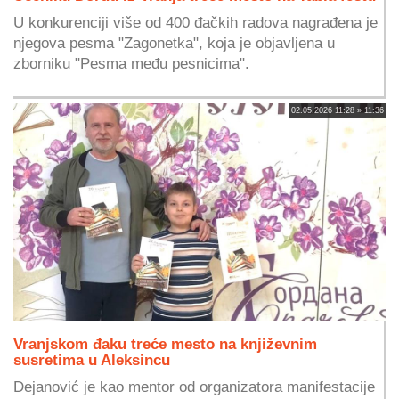
U konkurenciji više od 400 đačkih radova nagrađena je
njegova pesma "Zagonetka", koja je objavljena u
zborniku "Pesma među pesnicima".
02.05.2026 11:28 » 11:36
Vranjskom đaku treće mesto na književnim
susretima u Aleksincu
Dejanović je kao mentor od organizatora manifestacije