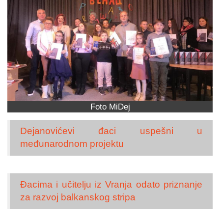
Foto MiDej
Dejanovićevi đaci uspešni u
međunarodnom projektu
Đacima i učitelju iz Vranja odato priznanje
za razvoj balkanskog stripa