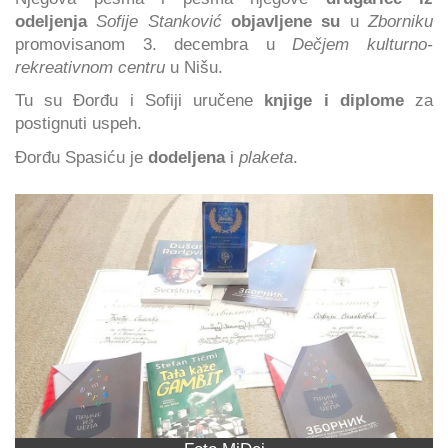
odeljenja
Sofije Stanković
objavljene su
u
Zborniku
promovisanom 3. decembra u
Dečjem kulturno-
rekreativnom centru
u Nišu.
Tu su Đorđu i Sofiji uručene
knjige i diplome
za
postignuti uspeh.
Đorđu Spasiću je
dodeljena
i
plaketa
.