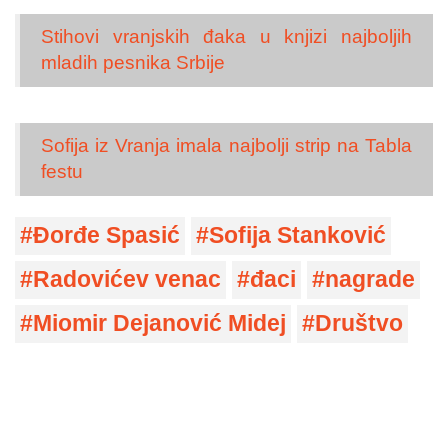
Stihovi vranjskih đaka u knjizi najboljih
mladih pesnika Srbije
Sofija iz Vranja imala najbolji strip na Tabla
festu
Đorđe Spasić
Sofija Stanković
Radovićev venac
đaci
nagrade
Miomir Dejanović Midej
Društvo