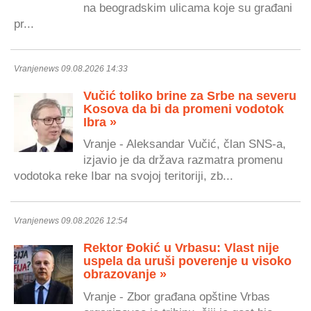
na beogradskim ulicama koje su građani
pr...
Vranjenews 09.08.2026 14:33
Vučić toliko brine za Srbe na severu
Kosova da bi da promeni vodotok
Ibra »
Vranje - Aleksandar Vučić, član SNS-a,
izjavio je da država razmatra promenu
vodotoka reke Ibar na svojoj teritoriji, zb...
Vranjenews 09.08.2026 12:54
Rektor Đokić u Vrbasu: Vlast nije
uspela da uruši poverenje u visoko
obrazovanje »
Vranje - Zbor građana opštine Vrbas