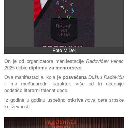
Foto MiDej
On je od organizatora manifestacije
Radovićev venac
2025
dobio
diplomu za mentorstvo
.
Ova manifestacija, koja je
posvećena
Dušku Radoviću
i ima međunarodni karakter, više od tri decenije
podstiče literarni talenat dece.
Iz godine u godinu uspešno
otkriva
nova pera
srpske
književnosti.