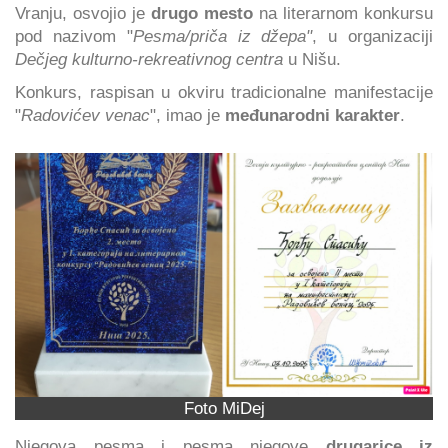
Vranju, osvojio je
drugo mesto
na literarnom konkursu
pod nazivom "
Pesma/priča iz džepa"
, u organizaciji
Dečjeg kulturno-rekreativnog centra
u Nišu.
Konkurs, raspisan u okviru tradicionalne manifestacije
"
Radovićev venac
", imao je
međunarodni karakter
.
Foto MiDej
Njegova pesma i pesma njegove
drugarice iz