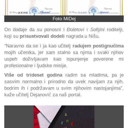
Foto MiDej
On dodaje da su ponosni i
Đoletovi
i
Sofijini
roditelji,
koji su
prisustvovali dodeli
nagrada u Nišu.
"Naravno da se i ja kao učitelj
radujem postignućima
mojih učenika, jer sam stalno sa njima i svaki njihov
uspeh doživljavam kao ispunjenje poverene mi
profesionalne i ljudske misije.
Više od trideset godina
radim sa mladima, pa je
sasvim normalno i prirodno da uvek navijam za njih,
bodrim ih i podržavam u svim njihovim nastojanjima”,
kaže učitelj Dejanović za naš portal.