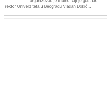
organizovao je tribinu, čiji je gost bio
rektor Univerziteta u Beogradu Vladan Đokić...