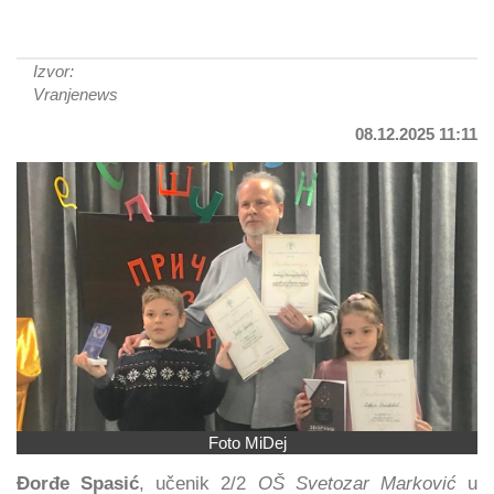
Izvor:
Vranjenews
08.12.2025 11:11
Foto MiDej
Đorđe Spasić
, učenik 2/2
OŠ Svetozar Marković
u