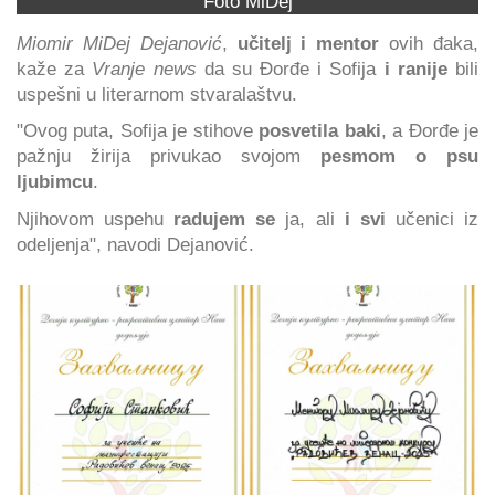
Foto MiDej
Miomir MiDej Dejanović
,
učitelj i mentor
ovih đaka,
kaže za
Vranje news
da su Đorđe i Sofija
i ranije
bili
uspešni u literarnom stvaralaštvu.
"Ovog puta, Sofija je stihove
posvetila baki
, a Đorđe je
pažnju žirija privukao svojom
pesmom o psu
ljubimcu
.
Njihovom uspehu
radujem se
ja, ali
i svi
učenici iz
odeljenja", navodi Dejanović.