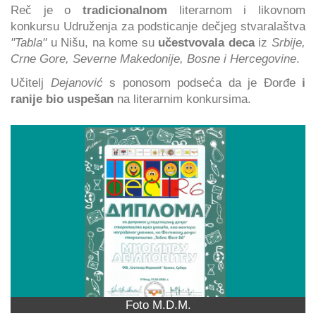
Reč je o
tradicionalnom
literarnom i likovnom
konkursu Udruženja za podsticanje dečjeg stvaralaštva
"Tabla"
u Nišu, na kome su
učestvovala deca
iz
Srbije,
Crne Gore, Severne Makedonije, Bosne i Hercegovine
.
Učitelj
Dejanović
s ponosom podseća da je Đorđe
i
ranije bio uspešan
na literarnim konkursima.
Foto M.D.M.