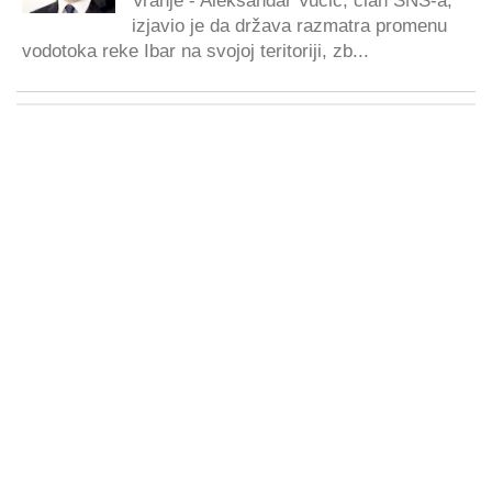
Vranje - Aleksandar Vučić, član SNS-a,
izjavio je da država razmatra promenu
vodotoka reke Ibar na svojoj teritoriji, zb...