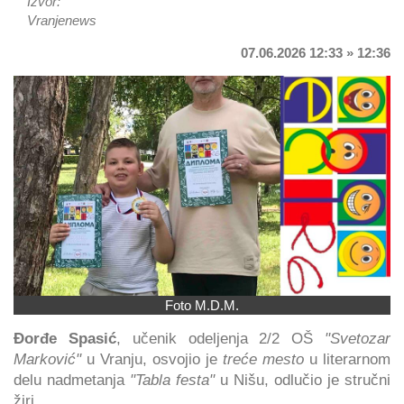
Izvor:
Vranjenews
07.06.2026 12:33 » 12:36
Foto M.D.M.
Đorđe Spasić
, učenik odeljenja 2/2 OŠ
"Svetozar
Marković"
u Vranju, osvojio je
treće mesto
u literarnom
delu nadmetanja
"Tabla festa"
u Nišu, odlučio je stručni
žiri.