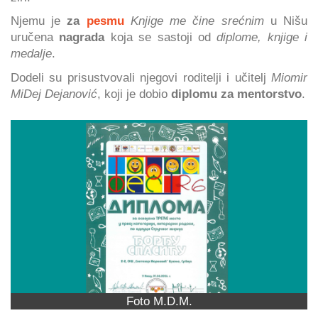
Njemu je
za
pesmu
Knjige me čine srećnim
u Nišu
uručena
nagrada
koja se sastoji od
diplome, knjige i
medalje
.
Dodeli su prisustvovali njegovi roditelji i učitelj
Miomir
MiDej Dejanović
, koji je dobio
diplomu za mentorstvo
.
Foto M.D.M.