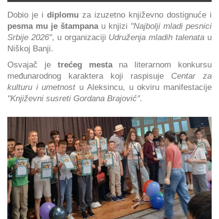
Dobio je i
diplomu
za izuzetno književno dostignuće i
pesma mu je štampana
u knjizi
"Najbolji mladi pesnici
Srbije 2026"
, u organizaciji
Udruženja mladih talenata
u
Niškoj Banji.
Osvajač je
trećeg mesta
na literarnom konkursu
međunarodnog karaktera koji raspisuje
Centar za
kulturu i umetnost
u Aleksincu, u okviru manifestacije
"Književni susreti Gordana Brajović"
.