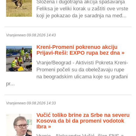
Složena i dugotrajna akcija spašavanja
Feliksa je veliki korak u zaštiti ove vrste
koji je pokazao da je saradnja na međ...
Vranjenews 09.08.2026 14:43
Kreni-Promeni pokrenuo akciju
Prijavi-Reši: EXPO rupa bez dna »
Vranje/Beograd - Aktivisti Pokreta Kreni-
Promeni počeli su da obeležavaju rupe
na beogradskim ulicama koje su građani
pr...
Vranjenews 09.08.2026 14:33
Vučić toliko brine za Srbe na severu
Kosova da bi da promeni vodotok
Ibra »