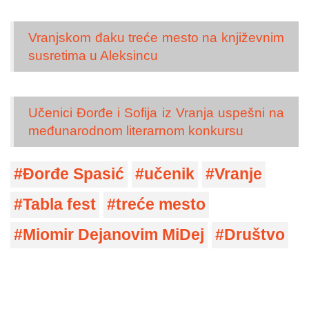
Vranjskom đaku treće mesto na književnim
susretima u Aleksincu
Učenici Đorđe i Sofija iz Vranja uspešni na
međunarodnom literarnom konkursu
Đorđe Spasić
učenik
Vranje
Tabla fest
treće mesto
Miomir Dejanovim MiDej
Društvo