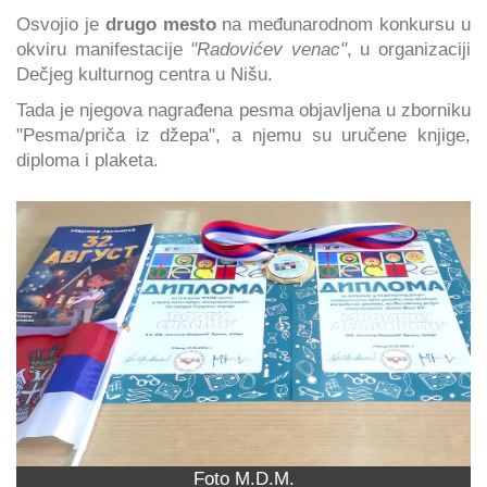
Osvojio je
drugo mesto
na međunarodnom konkursu u
okviru manifestacije
"Radovićev venac"
, u organizaciji
Dečjeg kulturnog centra u Nišu.
Tada je njegova nagrađena pesma objavljena u zborniku
"Pesma/priča iz džepa", a njemu su uručene knjige,
diploma i plaketa.
Foto M.D.M.