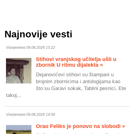
Najnovije vesti
Vranjenews 09.08.2026 15:22
Stihovi vranjskog učitelja ušli u
zbornik U ritmu dijalekta »
Dejanovićevi stihovi su štampani u
brojnim zbornicima i antologijama kao
što su Garavi sokak, Tablini pesnici, Ete
takoj...
Vranjenews 09.08.2026 14:58
Orao Feliks je ponovo na slobodi »