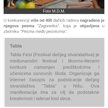
Foto M.D.M.
U konkurenciji
više od 400
đačkih radova
nagrađena je
njegova pesma
"Zagonetka"
, koja je
objavljena
u
zborniku
"Pesma među pesnicima".
Tabla
Tabla Fest (Festival dečjeg stvaralaštva) je
međunarodni festival i likovno-literarni
konkurs namenjen predškolcima i
učenicima osnovnih škola. Organizuje ga
internet časopis za podsticanje dečjeg
stvaralaštva "Tabla" u Nišu. Ova
manifestacija ima za cilj da podstakne
kreativnost i talenat kod dece.