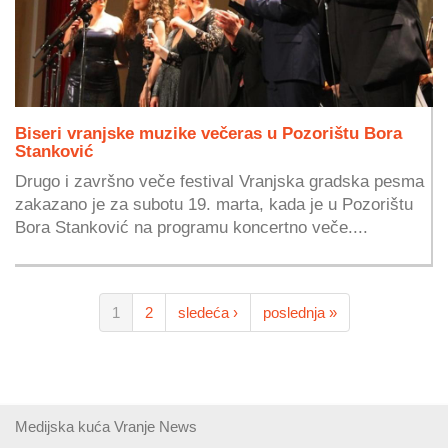
Biseri vranjske muzike večeras u Pozorištu Bora
Stanković
Drugo i završno veče festival Vranjska gradska pesma
zakazano je za subotu 19. marta, kada je u Pozorištu
Bora Stanković na programu koncertno veče....
1
2
sledeća ›
poslednja »
Medijska kuća Vranje News