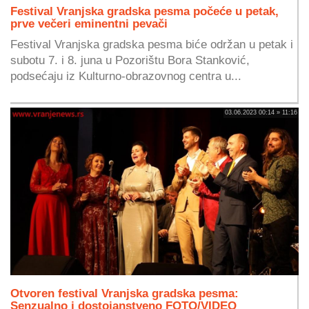
Festival Vranjska gradska pesma počeće u petak,
prve večeri eminentni pevači
Festival Vranjska gradska pesma biće održan u petak i
subotu 7. i 8. juna u Pozorištu Bora Stanković,
podsećaju iz Kulturno-obrazovnog centra u...
03.06.2023 00:14 » 11:16
Otvoren festival Vranjska gradska pesma:
Senzualno i dostojanstveno FOTO/VIDEO