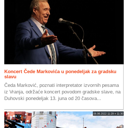
Koncert Čede Markovića u ponedeljak za gradsku
slavu
Čeda Marković, poznati interpretator izvornih pesama
iz Vranja, održaće koncert povodom gradske slave, na
Duhovski ponedeljak 13. juna od 20 časova...
06.06.2022 11:29 » 11:30