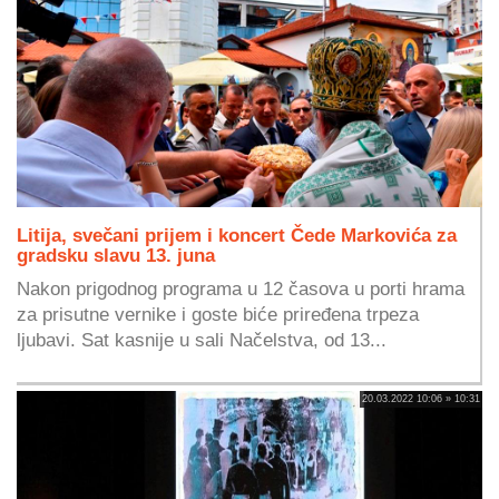
Litija, svečani prijem i koncert Čede Markovića za
gradsku slavu 13. juna
Nakon prigodnog programa u 12 časova u porti hrama
za prisutne vernike i goste biće priređena trpeza
ljubavi. Sat kasnije u sali Načelstva, od 13...
20.03.2022 10:06 » 10:31