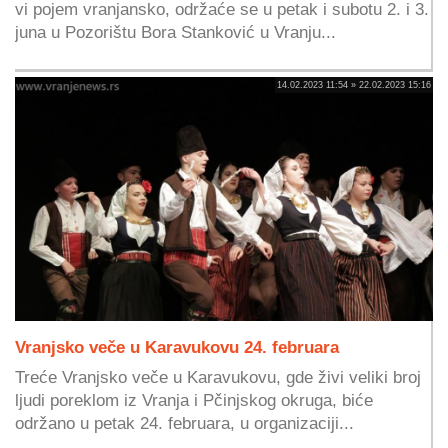
vi pojem vranjansko, održaće se u petak i subotu 2. i 3.
juna u Pozorištu Bora Stanković u Vranju...
14.02.2023 11:54 » 22.02.2023 15:16
Vranjsko veče u Karavukovu 24. februara
Treće Vranjsko veče u Karavukovu, gde živi veliki broj
ljudi poreklom iz Vranja i Pčinjskog okruga, biće
održano u petak 24. februara, u organizaciji...