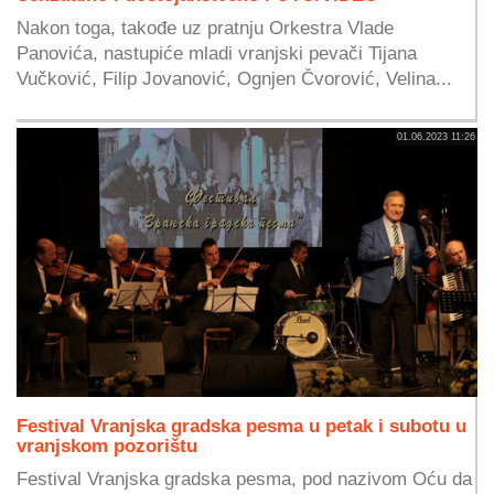
Nakon toga, takođe uz pratnju Orkestra Vlade
Panovića, nastupiće mladi vranjski pevači Tijana
Vučković, Filip Jovanović, Ognjen Čvorović, Velina...
01.06.2023 11:26
Festival Vranjska gradska pesma u petak i subotu u
vranjskom pozorištu
Festival Vranjska gradska pesma, pod nazivom Oću da