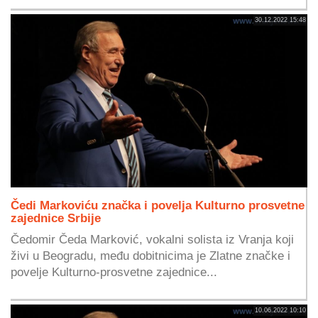
30.12.2022 15:48
Čedi Markoviću značka i povelja Kulturno prosvetne
zajednice Srbije
Čedomir Čeda Marković, vokalni solista iz Vranja koji
živi u Beogradu, među dobitnicima je Zlatne značke i
povelje Kulturno-prosvetne zajednice...
10.06.2022 10:10