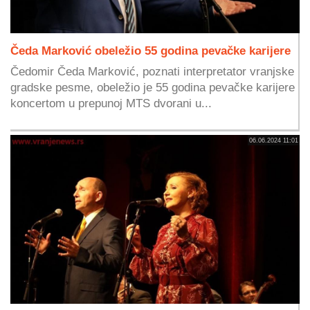
Čeda Marković obeležio 55 godina pevačke karijere
Čedomir Čeda Marković, poznati interpretator vranjske
gradske pesme, obeležio je 55 godina pevačke karijere
koncertom u prepunoj MTS dvorani u...
06.06.2024 11:01