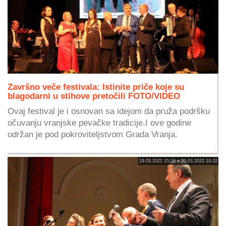
Završno veče festivala: Istinite priče koje su
blagodarni u stihove pretočili FOTO/VIDEO
Ovaj festival je i osnovan sa idejom da pruža podršku
očuvanju vranjske pevačke tradicije.I ove godine
održan je pod pokroviteljstvom Grada Vranja.
19.03.2022 15:16 » 20.03.2022 10:32