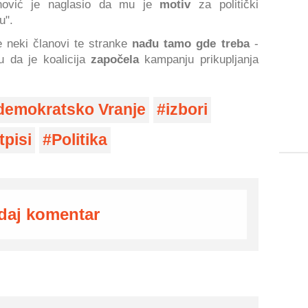
anović je naglasio da mu je
motiv
za politički
u".
neki članovi te stranke
nađu tamo gde treba
-
u da je koalicija
započela
kampanju prikupljanja
demokratsko Vranje
izbori
tpisi
Politika
daj komentar