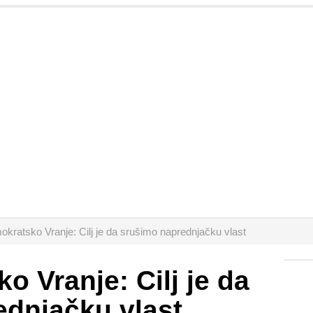
kratsko Vranje: Cilj je da srušimo naprednjačku vlast
o Vranje: Cilj je da
ednjačku vlast