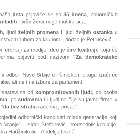
 naša
lista
pojaviće se sa
35 imena
, odborničkih
 mladih
i
više žena
nego muškaraca.
h, ljudi
željnih promen
a i ljudi željnih
ostanka
u
anstvo trbuhom za kruhom - dodao je Petrušević.
nferenciji za medije,
deo je šire koalicije
koja će
borima pojaviti pod nazivom
"Za demokratsko
ni odbori Nove Srbije u Pčinjskom okugu
izaći će
nske
, ali ne i na izbore za parlament.
"sastavljna od
kompromitovanih ljudi
, od osoba
ama
, po
sudovima
ili ljudima čije su javne firme
u
 "
da bez straha
rade svoj posao".
ojedini odbornički kandidati mlađe generacije koji
 Vranje" - Isidor Stefanović, predsednik koalicije,
ra Hadžinikolić i Anđelija Dodić.