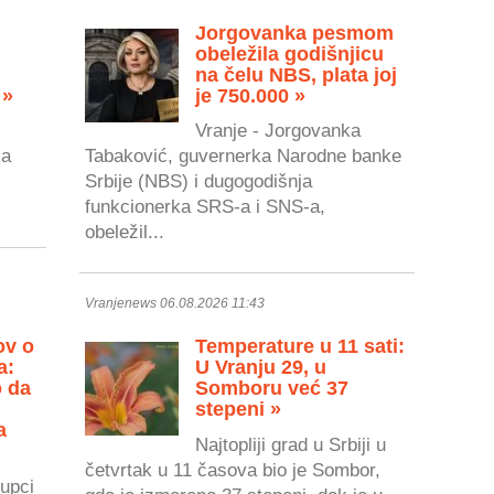
Jorgovanka pesmom
obeležila godišnjicu
na čelu NBS, plata joj
 »
je 750.000 »
Vranje - Jorgovanka
ka
Tabaković, guvernerka Narodne banke
Srbije (NBS) i dugogodišnja
.
funkcionerka SRS-a i SNS-a,
obeležil...
Vranjenews 06.08.2026 11:43
ov o
Temperature u 11 sati:
a:
U Vranju 29, u
o da
Somboru već 37
stepeni »
a
Najtopliji grad u Srbiji u
četvrtak u 11 časova bio je Sombor,
upci