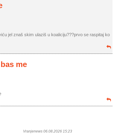
e
eviću jel znaš skim ulaziš u koaliciju???prvo se raspitaj ko
i bas me
e
Vranjenews 06.08.2026 15:23