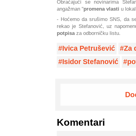
Obraćajući se novinarima Stef
angažman "
promena vlasti
u lokal
- Hoćemo da srušimo SNS, da se 
rekao je Stefanović, uz napomen
potpisa
za odborničku listu.
Ivica Petrušević
Za 
Isidor Stefanović
po
Do
Komentari