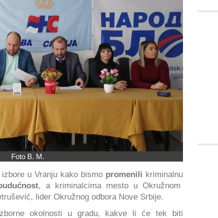
Foto B. M.
e izbore u Vranju kako bismo
promenili
kriminalnu
budućnost
, a kriminalcima mesto u Okružnom
Petrušević, lider Okružnog odbora Nove Srbije.
zborne okolnosti u gradu, kakve li će tek biti