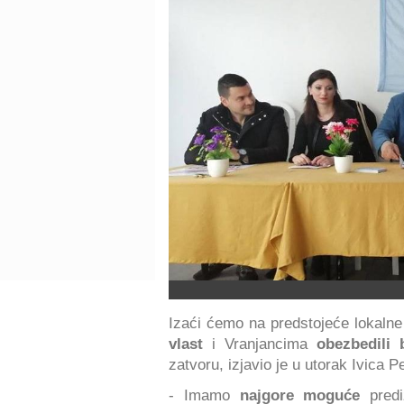
Izaći ćemo na predstojeće lokaln
vlast
i Vranjancima
obezbedili 
zatvoru, izjavio je u utorak Ivica 
- Imamo
najgore moguće
predi