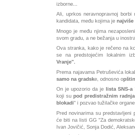
izborne...
Ali, uprkos neravnopravnoj borbi
kandidata, među kojima je
najviše
Mnogo je među njima nezaposleni
svom gradu, a ne bežanja u inostr
Ova stranka, kako je rečeno na ko
se na predstojećim lokalnim iz
Vranje".
Prema najavama Petruševića lokal
samo na gradsk
e, odnosno o
pšti
On je upozorio da je
lista SNS-a
koji su
pod predistražnim radnj
blokadi
" i pozvao tužilačke organe
Pred novinarima su predstavljeni p
će biti na listi GG "Za demokratsko
Ivan Jovičić, Sonja Dodić, Aleksand