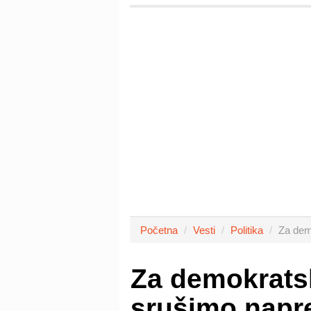
Početna
Vesti
Politika
Za demo
Za demokratsk
srušimo napr