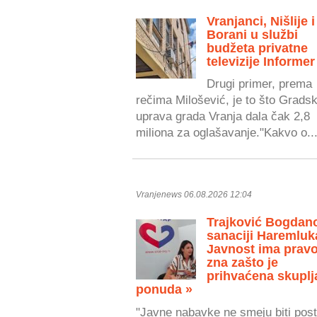
Vranjanci, Nišlije i
Borani u službi
budžeta privatne
televizije Informer
Drugi primer, prema
rečima Milošević, je to što Grads
uprava grada Vranja dala čak 2,8
miliona za oglašavanje."Kakvo o..
Vranjenews 06.08.2026 12:04
Trajković Bogdan
sanaciji Haremluk
Javnost ima prav
zna zašto je
prihvaćena skuplj
ponuda »
"Javne nabavke ne smeju biti post