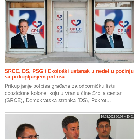
SRCE, DS, PSG i Ekološki ustanak u nedelju počinju
sa prikupljanjem potpisa
Prikupljanje potpisa građana za odborničku listu
opozicione kolone, koju u Vranju čine Srbija centar
(SRCE), Demokratska stranka (DS), Pokret...
19.08.2023 09:07 » 10:51