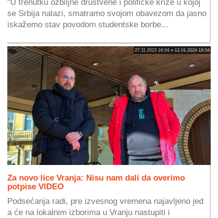
"U trenutku ozbiljne društvene i političke krize u kojoj
se Srbija nalazi, smatramo svojom obavezom da jasno
iskažemo stav povodom studentske borbe...
27.11.2023 16:04 » 12.01.2024 19:54
Za novo lice Vranja: Nisu nam dali da overimo
potpise VIDEO
Podsećanja radi, pre izvesnog vremena najavljeno jed
a će na lokalnim izborima u Vranju nastupiti i