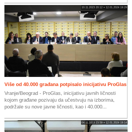
10.11.2023 20:12 » 12.01.2024 19:29
Više od 40.000 građana potpisalo inicijativu ProGlas
Vranje/Beograd - ProGlas, inicijativu javnih ličnosti
kojom građane pozivaju da učestvuju na izborima,
podržale su nove javne ličnosti, kao i 40.000...
04.11.2023 23:59 » 12.01.2024 19:14