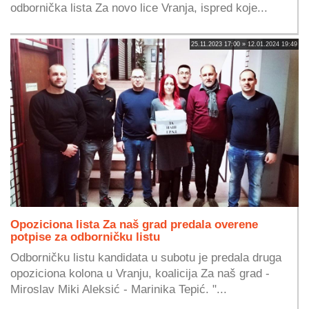
odbornička lista Za novo lice Vranja, ispred koje...
25.11.2023 17:00 » 12.01.2024 19:49
Opoziciona lista Za naš grad predala overene
potpise za odborničku listu
Odborničku listu kandidata u subotu je predala druga
opoziciona kolona u Vranju, koalicija Za naš grad -
Miroslav Miki Aleksić - Marinika Tepić. "...