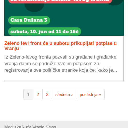
Zeleno levi front će u subotu prikupljati potpise u
Vranju
Iz Zeleno-levog fronta pozvali su građane i građanke
Vranja da im se pridruže svojim potpisom za
registrovanje ove političke stranke koja će, kako je...
1
2
3
sledeća ›
poslednja »
Medijska kuća Vranje News