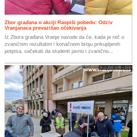
Zbor građana o akciji Raspiši pobedu: Odziv
Vranjanaca prevazišao očekivanja
Iz Zbora građana Vranje navode da će, kada je reč o
zvaničnim rezultatim i konačnom broju prikupljenih
potpisa, sačekati da studenti javno i zvanično...
28.12.2025 13:00 » 21:03