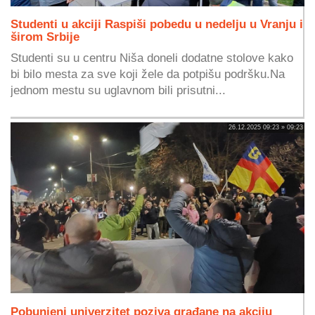
Studenti u akciji Raspiši pobedu u nedelju u Vranju i
širom Srbije
Studenti su u centru Niša doneli dodatne stolove kako
bi bilo mesta za sve koji žele da potpišu podršku.Na
jednom mestu su uglavnom bili prisutni...
26.12.2025 09:23 » 09:23
Pobunjeni univerzitet poziva građane na akciju