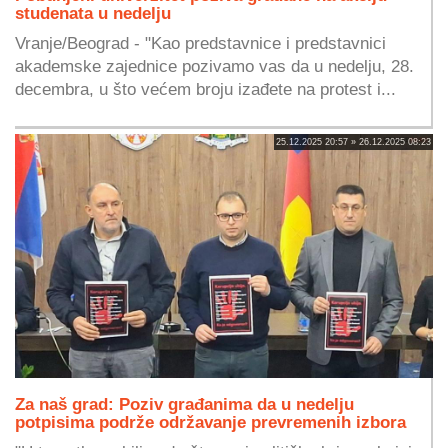
studenata u nedelju
Vranje/Beograd - "Kao predstavnice i predstavnici
akademske zajednice pozivamo vas da u nedelju, 28.
decembra, u što većem broju izađete na protest i...
25.12.2025 20:57 » 26.12.2025 08:23
Za naš grad: Poziv građanima da u nedelju
potpisima podrže održavanje prevremenih izbora