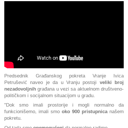
Predsednik Građanskog pokreta Vranje Ivica
Petrušević naveo je da u Vranju postoji
veliki broj
nezadovoljnih
građana u vezi sa aktuelnom društveno-
političkom i socijalnom situacijom u gradu.
"Dok smo imali prostorije i mogli normalno da
funkcionišemo, imali smo
oko 900 pristupnica
našem
pokretu.
Od tada smo
onemogućeni
da normalno radimo.