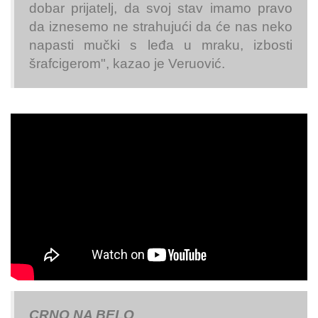
dobar prijatelj, da svoj stav imamo pravo
da iznesemo ne strahujući da će nas neko
napasti mučki s leđa u mraku, izbosti
šrafcigerom", kazao je Veruović.
CRNO NA BELO