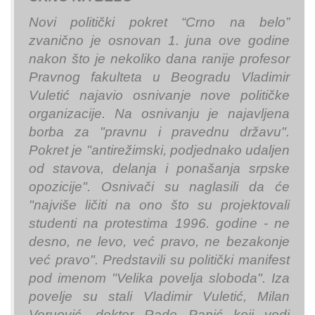
Novi politički pokret “Crno na belo”
zvanično je osnovan 1. juna ove godine
nakon što je nekoliko dana ranije profesor
Pravnog fakulteta u Beogradu Vladimir
Vuletić najavio osnivanje nove političke
organizacije. Na osnivanju je najavljena
borba za "pravnu i pravednu državu".
Pokret je "antirežimski, podjednako udaljen
od stavova, delanja i ponašanja srpske
opozicije". Osnivači su naglasili da će
"najviše ličiti na ono što su projektovali
studenti na protestima 1996. godine - ne
desno, ne levo, već pravo, ne bezakonje
već pravo". Predstavili su politički manifest
pod imenom "Velika povelja sloboda". Iza
povelje su stali Vladimir Vuletić, Milan
Veruović, doktor Rade Panić koji vodi