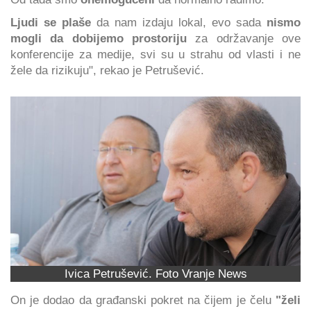
Ljudi se plaše
da nam izdaju lokal, evo sada
nismo
mogli da dobijemo prostoriju
za održavanje ove
konferencije za medije, svi su u strahu od vlasti i ne
žele da rizikuju", rekao je Petrušević.
Ivica Petrušević. Foto Vranje News
On je dodao da građanski pokret na čijem je čelu
"želi