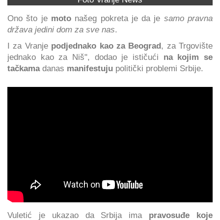
Ono što je
moto
našeg pokreta je da je
samo pravna
država jedini dom za sve nas
.
I za Vranje
podjednako kao za Beograd
, za Trgovište
jednako kao za Niš", dodao je ističući
na kojim se
tačkama
danas
manifestuju
politički problemi Srbije.
Vuletić je ukazao da Srbija ima
pravosuđe koje