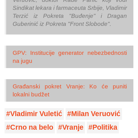
Sindikat lekara i farmaceuta Srbije, Vladimir
Terzić iz Pokreta "Buđenje" i Dragan
Guberinić iz Pokreta "Front Slobode".
GPV: Institucije generator nebezbednosti
na jugu
Građanski pokret Vranje: Ko će puniti
lokalni budžet
Vladimir Vuletić
Milan Veruović
Crno na belo
Vranje
Politika