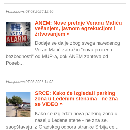
Vranjenews 08.08.2026 12:40
ANEM: Nove pretnje Veranu Matiću
vešanjem, javnom egzekucijom i
žrtvovanjem »
Dodaje se da je zbog svega navedenog
Veran Matić zatražio "novu procenu
bezbednosti" od MUP-a, dok ANEM zahteva od
Poseb...
Vranjenews 07.08.2026 14:02
SRCE: Kako će izgledati parking
zona u Ledenim stenama - ne zna
se VIDEO »
Kako će izgledati nova parking zona u
naselju Ledene stene - ne zna se,
saopštavaju iz Gradskog odbora stranke Srbija ce...