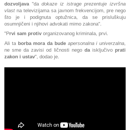
dozvoljava
"da
dokaze iz istrage prezentuje izvršna
vlast
na televizijama sa javnom frekvencijom, pre nego
što je i podignuta optužnica, da se prisluškuju
osumnjičeni i njihovi advokati mimo zakona".
"P
rvi sam protiv
organizovanog kriminala, prvi.
Ali ta
borba mora da bude
apersonalna i univerzalna
,
ne sme da zavisi od ličnosti nego
da
isključivo
prati
zakon i ustav
", dodao je.