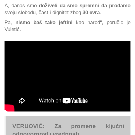
A, danas smo
doživeli da smo spremni da prodamo
svoju slobodu, čast i dignitet zbog
30 evra
.
Pa,
nismo baš tako jeftini
kao narod", poručio je
Vuletić.
VERUOVIĆ: Za promene ključni
odgovornost i vrednosti