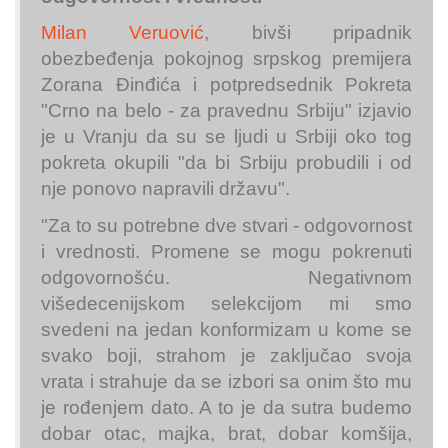
Milan Veruović
, bivši pripadnik
obezbeđenja pokojnog srpskog premijera
Zorana Đinđića i potpredsednik Pokreta
"Crno na belo - za pravednu Srbiju" izjavio
je u Vranju da su se ljudi u Srbiji oko tog
pokreta okupili "da bi Srbiju probudili i od
nje ponovo napravili državu".
"Za to su potrebne dve stvari - odgovornost
i vrednosti. Promene se mogu pokrenuti
odgovornošću. Negativnom
višedecenijskom selekcijom mi smo
svedeni na jedan konformizam u kome se
svako boji, strahom je zaključao svoja
vrata i strahuje da se izbori sa onim što mu
je rođenjem dato. A to je da sutra budemo
dobar otac, majka, brat, dobar komšija,