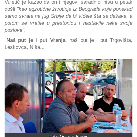
Vuletić je kazao da on i njegovi saradnici nisu u petak
došli
"kao egzotične životinje iz Beograda koje ponekad
samo svrate na jug Srbije da bi videle šta se dešava, a
potom se vratile u prestonicu i nastavile neke svoje
poslove"
.
"
Naš put je i put Vranja
, naš put je i put Trgovišta,
Leskovca, Niša...
Foto Vranje News