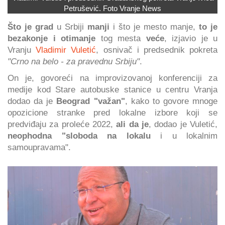
Petrušević. Foto Vranje News
Što je grad
u Srbiji
manji
i što je mesto manje,
to je
bezakonje i otimanje
tog mesta
veće
, izjavio je u
Vranju
Vladimir Vuletić
, osnivač i predsednik pokreta
"Crno na belo - za pravednu Srbiju"
.
On je, govoreći na improvizovanoj konferenciji za
medije kod Stare autobuske stanice u centru Vranja
dodao da je
Beograd "važan"
, kako to govore mnoge
opozicione stranke pred lokalne izbore koji se
predviđaju za proleće 2022,
ali da je
, dodao je Vuletić,
neophodna "sloboda na lokalu
i u lokalnim
samoupravama".