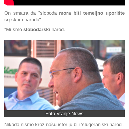
On smatra da "sloboda
mora biti temeljno uporište
srpskom narodu".
"Mi smo
slobodarski
narod.
Foto Vranje News
Nikada nismo kroz našu istoriju bili 'slugeranjski narod'.