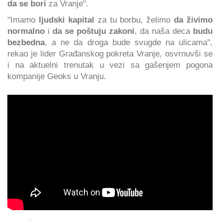
da se bori
za Vranje".
"Imamo
ljudski kapital
za tu borbu, želimo
da živimo
normalno
i
da se poštuju zakoni
, da naša deca
budu
bezbedna
, a ne da droga bude svugde na ulicama",
rekao je lider Građanskog pokreta Vranje, osvrnuvši se
i na aktuelni trenutak u vezi sa gašenjem pogona
kompanije Geoks u Vranju.