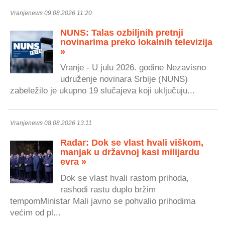
Vranjenews 09.08.2026 11:20
NUNS: Talas ozbiljnih pretnji
novinarima preko lokalnih televizija
»
Vranje - U julu 2026. godine Nezavisno
udruženje novinara Srbije (NUNS)
zabeležilo je ukupno 19 slučajeva koji uključuju...
Vranjenews 08.08.2026 13:11
Radar: Dok se vlast hvali viškom,
manjak u državnoj kasi milijardu
evra »
Dok se vlast hvali rastom prihoda,
rashodi rastu duplo bržim
tempomMinistar Mali javno se pohvalio prihodima
većim od pl...