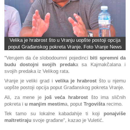
Velika je hrabrost što u Vranju uopšte postoji opcija
poput Građanskog pokreta Vranje. Foto Vranje News
"Verujem da će slobodoumni pojedinci
biti spremni da
budu dostojni svojih predak
a sa Kajmakčalana i
svojih predaka iz Velikog rata.
Vranje je veliki grad i
velika je hrabrost
što u njemu
uopšte postoji opcija poput Građanskog pokreta Vranje.
Ali, za mene je
još veća hrabrost
što ima sličnih
pokreta i
u manjim mestim
a, poput
Trgovišta
recimo.
Tek tamo su lokalne kabadahije ti koji
ponajviše
maltretiraju
svoje građane", kazao je Vuletić.