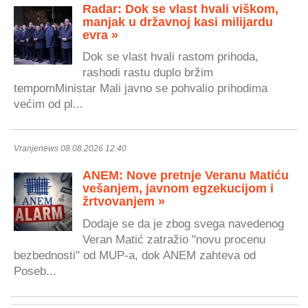
Radar: Dok se vlast hvali viškom,
manjak u državnoj kasi milijardu
evra »
Dok se vlast hvali rastom prihoda,
rashodi rastu duplo bržim
tempomMinistar Mali javno se pohvalio prihodima
većim od pl...
Vranjenews 08.08.2026 12:40
ANEM: Nove pretnje Veranu Matiću
vešanjem, javnom egzekucijom i
žrtvovanjem »
Dodaje se da je zbog svega navedenog
Veran Matić zatražio "novu procenu
bezbednosti" od MUP-a, dok ANEM zahteva od
Poseb...