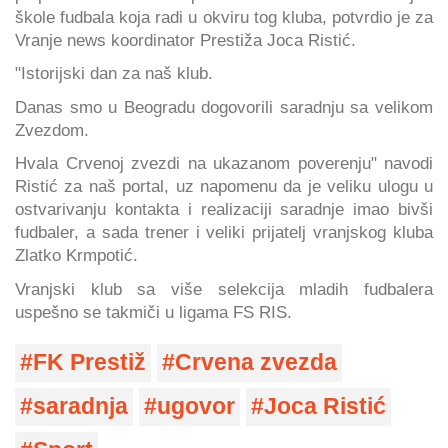
škole fudbala koja radi u okviru tog kluba, potvrdio je za
Vranje news koordinator Prestiža Joca Ristić.
"Istorijski dan za naš klub.
Danas smo u Beogradu dogovorili saradnju sa velikom
Zvezdom.
Hvala Crvenoj zvezdi na ukazanom poverenju" navodi
Ristić za naš portal, uz napomenu da je veliku ulogu u
ostvarivanju kontakta i realizaciji saradnje imao bivši
fudbaler, a sada trener i veliki prijatelj vranjskog kluba
Zlatko Krmpotić.
Vranjski klub sa više selekcija mladih fudbalera
uspešno se takmiči u ligama FS RIS.
FK Prestiž
Crvena zvezda
saradnja
ugovor
Joca Ristić