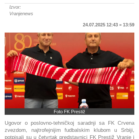
Izvor:
Vranjenews
24.07.2025 12:43 » 13:59
Foto FK Prestiž
Ugovor o poslovno-tehničkoj saradnji sa FK Crvena
zvezdom, najtrofejnijim fudbalskim klubom u Srbiji,
potpisali su u četvrtak predstavnici FK Prestiž Vranje i