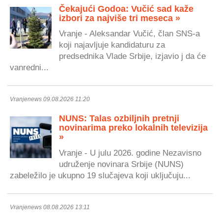
Čekajući Godoa: Vučić sad kaže
izbori za najviše tri meseca »
Vranje - Aleksandar Vučić, član SNS-a
koji najavljuje kandidaturu za
predsednika Vlade Srbije, izjavio j da će
vanredni...
Vranjenews 09.08.2026 11:20
NUNS: Talas ozbiljnih pretnji
novinarima preko lokalnih televizija
»
Vranje - U julu 2026. godine Nezavisno
udruženje novinara Srbije (NUNS)
zabeležilo je ukupno 19 slučajeva koji uključuju...
Vranjenews 08.08.2026 13:11