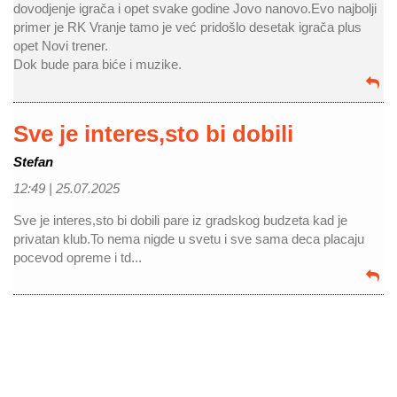
dovodjenje igrača i opet svake godine Jovo nanovo.Evo najbolji
primer je RK Vranje tamo je već pridošlo desetak igrača plus
opet Novi trener.
Dok bude para biće i muzike.
Sve je interes,sto bi dobili
Stefan
12:49 |
25.07.2025
Sve je interes,sto bi dobili pare iz gradskog budzeta kad je
privatan klub.To nema nigde u svetu i sve sama deca placaju
pocevod opreme i td...