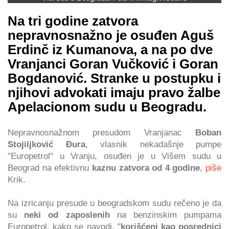
Na tri godine zatvora
nepravnosnažno je osuđen Aguš
Erdinč iz Kumanova, a na po dve
Vranjanci Goran Vučković i Goran
Bogdanović. Stranke u postupku i
njihovi advokati imaju pravo žalbe
Apelacionom sudu u Beogradu.
Nepravnosnažnom presudom Vranjanac
Boban
Stojiljković Đura
, vlasnik nekadašnje pumpe
"Europetrol" u Vranju, osuđen je u Višem sudu u
Beograd na efektivnu
kaznu zatvora od 4 godine
,
piše
Krik.
Na izricanju presude u beogradskom sudu rečeno je da
su
neki od zaposlenih
na benzinskim pumpama
Europetrol, kako se navodi, "
korišćeni kao posrednici