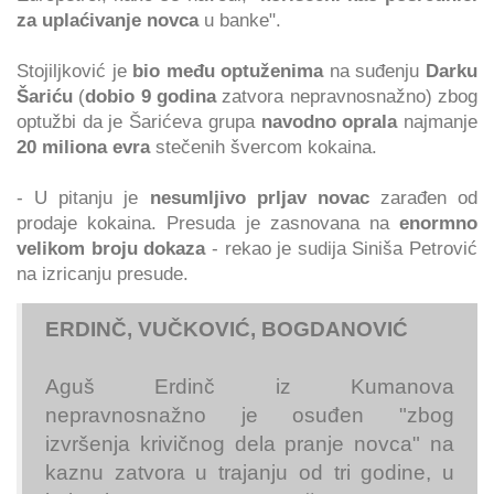
za uplaćivanje novca
u banke".
Stojiljković je
bio među optuženima
na suđenju
Darku
Šariću
(
dobio 9 godina
zatvora nepravnosnažno) zbog
optužbi da je Šarićeva grupa
navodno oprala
najmanje
20 miliona evra
stečenih švercom kokaina.
- U pitanju je
nesumljivo prljav novac
zarađen od
prodaje kokaina. Presuda je zasnovana na
enormno
velikom broju dokaza
- rekao je sudija Siniša Petrović
na izricanju presude.
ERDINČ, VUČKOVIĆ, BOGDANOVIĆ
Aguš Erdinč iz Kumanova
nepravnosnažno je osuđen "zbog
izvršenja krivičnog dela pranje novca" na
kaznu zatvora u trajanju od tri godine, u