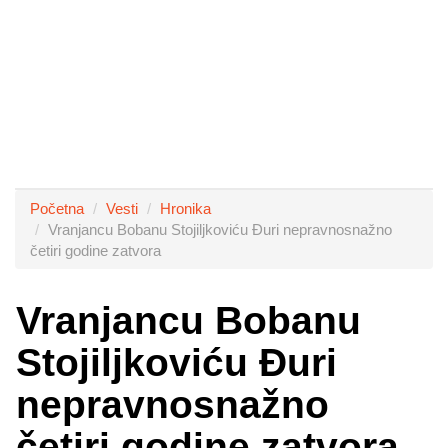
Početna
Vesti
Hronika
Vranjancu Bobanu Stojiljkoviću Đuri nepravnosnažno
četiri godine zatvora
Vranjancu Bobanu
Stojiljkoviću Đuri
nepravnosnažno
četiri godine zatvora