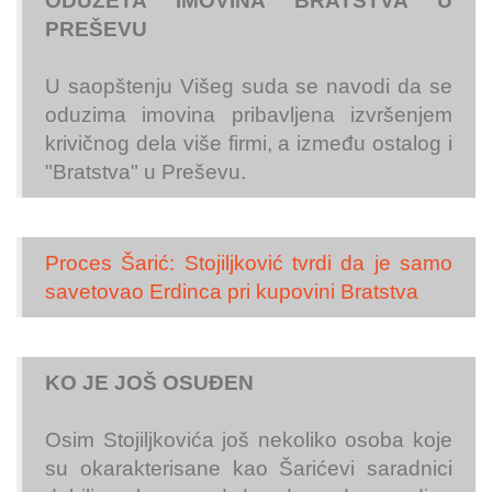
ODUZETA IMOVINA BRATSTVA U
PREŠEVU
U saopštenju Višeg suda se navodi da se
oduzima imovina pribavljena izvršenjem
krivičnog dela više firmi, a između ostalog i
"Bratstva" u Preševu.
Proces Šarić: Stojiljković tvrdi da je samo
savetovao Erdinca pri kupovini Bratstva
KO JE JOŠ OSUĐEN
Osim Stojiljkovića još nekoliko osoba koje
su okarakterisane kao Šarićevi saradnici