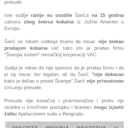
presude.
Iste sudije
ranije su osudile
Šarića
na 15 godina
zatvora
zbog šverca kokaina
iz Južne Amerike u
Evropu.
Šarić se tokom suđenja branio da novac
nije stekao
prodajom kokaina
već tako sto je prodao firmu
"Štampa sistem" nemačkoj korporaciji VAC.
Sudija je rekao da nije sporono da je prodao firmu i da
je taj novac bio legalan, ali da Šarić
"nije dokazao
kako je došao u posed Štampe".Šarić
nije prisustovao
izricanju presude.
Presuda nije konačna i pravnosnažna i protiv nje
stranke u krivičnom postupku i branioci
mogu izjaviti
žalbu
Apelacionom sudu u Beogradu.