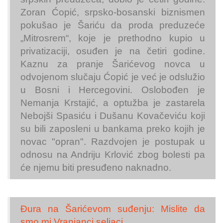
Zoran Ćopić, srpsko-bosanski biznismen
pokušao je Šariću da proda preduzeće
„Mitrosrem“, koje je prethodno kupio u
privatizaciji, osuđen je na četiri godine.
Kaznu za pranje Šarićevog novca u
odvojenom slučaju Ćopić je već je odslužio
u Bosni i Hercegovini. Oslobođen je
Nemanja Krstajić, a optužba je zastarela
Nebojši Spasiću i Dušanu Kovačeviću koji
su bili zaposleni u bankama preko kojih je
novac "opran". Razdvojen je postupak u
odnosu na Andriju Krlović zbog bolesti pa
će njemu biti presuđeno naknadno.
Đura na Šarićevom suđenju: Mislite da
smo mi Vranjanci seljaci