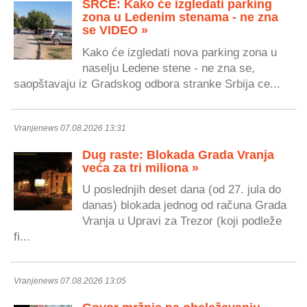
SRCE: Kako će izgledati parking
zona u Ledenim stenama - ne zna
se VIDEO »
Kako će izgledati nova parking zona u
naselju Ledene stene - ne zna se,
saopštavaju iz Gradskog odbora stranke Srbija ce...
Vranjenews 07.08.2026 13:31
Dug raste: Blokada Grada Vranja
veća za tri miliona »
U poslednjih deset dana (od 27. jula do
danas) blokada jednog od računa Grada
Vranja u Upravi za Trezor (koji podleže
fi...
Vranjenews 07.08.2026 13:05