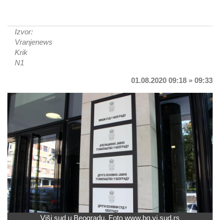
Izvor:
Vranjenews
Krik
N1
01.08.2020 09:18 » 09:33
Viši sud u Beogradu. Foto www.bg.vi.sud.rs