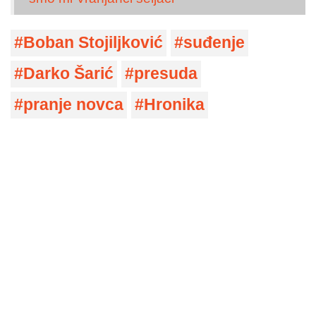
Boban Stojiljković
suđenje
Darko Šarić
presuda
pranje novca
Hronika