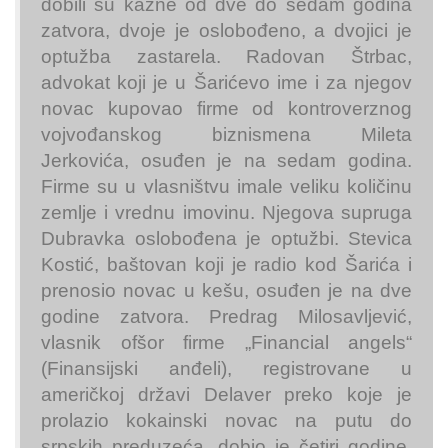
dobili su kazne od dve do sedam godina
zatvora, dvoje je oslobođeno, a dvojici je
optužba zastarela. Radovan Štrbac,
advokat koji je u Šarićevo ime i za njegov
novac kupovao firme od kontroverznog
vojvođanskog biznismena Mileta
Jerkovića, osuđen je na sedam godina.
Firme su u vlasništvu imale veliku količinu
zemlje i vrednu imovinu. Njegova supruga
Dubravka oslobođena je optužbi. Stevica
Kostić, baštovan koji je radio kod Šarića i
prenosio novac u kešu, osuđen je na dve
godine zatvora. Predrag Milosavljević,
vlasnik ofšor firme „Financial angels“
(Finansijski anđeli), registrovane u
američkoj državi Delaver preko koje je
prolazio kokainski novac na putu do
srpskih preduzeća, dobio je četiri godine.