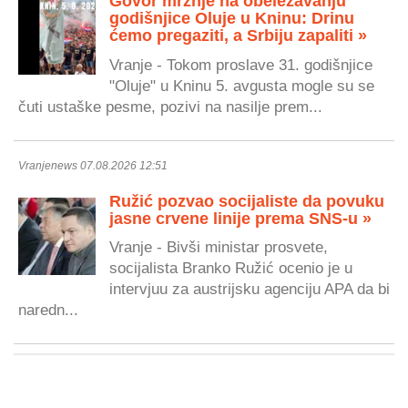
Govor mržnje na obeležavanju
godišnjice Oluje u Kninu: Drinu
ćemo pregaziti, a Srbiju zapaliti »
Vranje - Tokom proslave 31. godišnjice
"Oluje" u Kninu 5. avgusta mogle su se
čuti ustaške pesme, pozivi na nasilje prem...
Vranjenews 07.08.2026 12:51
Ružić pozvao socijaliste da povuku
jasne crvene linije prema SNS-u »
Vranje - Bivši ministar prosvete,
socijalista Branko Ružić ocenio je u
intervjuu za austrijsku agenciju APA da bi
naredn...