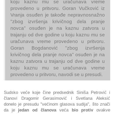
koju kaznu mu se uračunava vreme
provedeno u pritvoru. Goran Vučković iz
Vranja osuđen je takođe nepravnosnažno
"zbog izvršenja krivičnog dela pranje
novca" osuđen je na kaznu zatvora u
trajanju od dve godine u koju kaznu mu se
uračunava vreme provedeno u pritvoru.
Goran Bogdanović "zbog izvršenja
krivičnog dela pranje novca" osuđen je na
kaznu zatvora u trajanju od dve godine u
koju kaznu mu se uračunava vreme
provedeno u pritvoru, navodi se u presudi.
Sudsko veće koje čine predsednik Siniša Petrović i
članovi Dragomir Gerasimović i Svetlana Aleksić
donelo je presudu "većinom glasova sudija", što znači
da je
jedan od članova
veća
bio protiv
ovakve