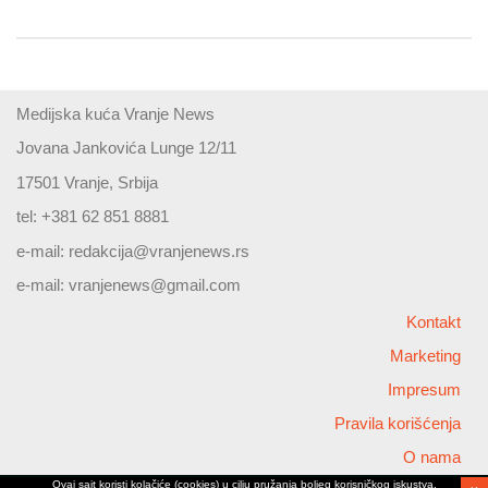
Medijska kuća Vranje News
Jovana Jankovića Lunge 12/11
17501 Vranje, Srbija
tel: +381 62 851 8881
e-mail:
redakcija@vranjenews.rs
e-mail:
vranjenews@gmail.com
Kontakt
Marketing
Impresum
Pravila korišćenja
O nama
Ovaj sajt koristi kolačiće (cookies) u cilju pružanja boljeg korisničkog iskustva,