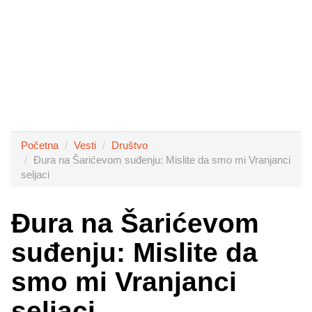
Početna
Vesti
Društvo
Đura na Šarićevom suđenju: Mislite da smo mi Vranjanci
seljaci
Đura na Šarićevom
suđenju: Mislite da
smo mi Vranjanci
seljaci