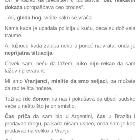
dokaza
upropašćava ceo proces".
- Ali,
gleda bog
, vidite kako se vraća.
Nama kada je upadala policija u kuću, deca su doživela
traume.
A, tužiocu kada zalupa neko u ponoć na vrata, onda je
neprijatna situacija
.
Čovek sam, neću da lažem,
niko nije rekao
da sam
lažov i prevarant.
Mi smo
Vranjanci, mislite da smo seljaci
, pa možete
da radite šta hoćete.
Tužilac
ide đonom
na nas i pokušava da ubedi sudsko
veće u nešto što je on smislio.
Čas priča
da sam bio u Argentini,
čas
u Brazilu i
prodavao drogu, pa kada nisam uspeo, onda sam je kao
prodavao na veliko u Vranju.