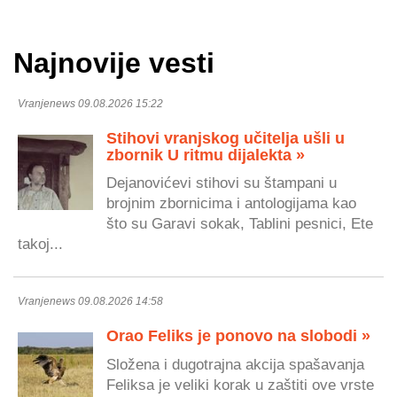
Najnovije vesti
Vranjenews 09.08.2026 15:22
Stihovi vranjskog učitelja ušli u
zbornik U ritmu dijalekta »
Dejanovićevi stihovi su štampani u
brojnim zbornicima i antologijama kao
što su Garavi sokak, Tablini pesnici, Ete
takoj...
Vranjenews 09.08.2026 14:58
Orao Feliks je ponovo na slobodi »
Složena i dugotrajna akcija spašavanja
Feliksa je veliki korak u zaštiti ove vrste