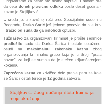
Odgovaramo za nešto što nismo napravili i nadam ste
da ćete
doneti pravičnu odluku
posle deset godina -
kazao je Stojiljković.
U sredu je, u završnoj reči pred Specijalnim sudom u
Beogradu,
Darko Šarić
još jednom ponovio da nije kriv
i
tražio od suda da ga oslobodi
optužbi.
Tužilaštvo
za organizovani kriminal je prošle sedmice
predložilo
sudu da Darka Šarića i ostale optužene
osudi na
maksimalnu zakonsku kaznu
zbog
organizovanja kriminalne grupe koja je u Srbiji "prala
novac", za koji se sumnja da je stečen krijumčarenjem
kokaina.
Zaprećena kazna
za krivično delo pranje para za koje
se Šarić i ostali terete je
12 godina
zatvora.
Stojiljković: Zbog suđenja štetu trpimo ja i
moje okruženje