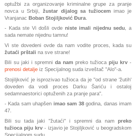
optužbi za organizovanje kriminalne grupe za pranje
novca u Srbiji,
žustar dijalog sa tužiocem
imao je
Vranjanac
Boban Stojiljković Đura
.
- Kada ste Vi došli ovde
niste imali nijednu sedu
, a
sada nemate nijednu tamnu!
Vi ste dovedeni ovde da nam vodite proces, kada su
žutaći prštali
na sve strane!
Bili su jaki i spremni
da nam
preko tužioca
piju krv
-
prenosi detalje
iz Specijalnog suda izveštač "Alo"-a.
Stojiljković je isprozivao tužioca da je "od strane 'žutih'
doveden da vodi proces Darku Šariću i ostaloj
sedamnaestorici optuženih za pranje para".
- Kada sam uhapšen
imao sam 38
godina, danas imam
47.
Bili su tada jaki "žutaći" i spremni da nam
preko
tužioca piju krv
- izjavio je Stojiljković u beogradskom
Specijalnom sudu.