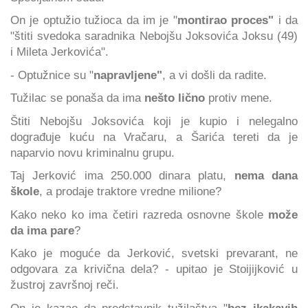
On je optužio tužioca da im je "
montirao proces"
i da
"štiti svedoka saradnika Nebojšu Joksovića Joksu (49)
i Mileta Jerkovića".
- Optužnice su "
napravljene"
, a vi došli da radite.
Tužilac se ponaša da ima
nešto lično
protiv mene.
Štiti Nebojšu Joksovića koji je kupio i nelegalno
dograđuje kuću na Vračaru, a Šarića tereti da je
naparvio novu kriminalnu grupu.
Taj Jerković ima 250.000 dinara platu,
nema dana
škole
, a prodaje traktore vredne milione?
Kako neko ko ima četiri razreda osnovne škole
može
da ima pare
?
Kako je moguće da Jerković, svetski prevarant, ne
odgovara za krivična dela? - upitao je Stoijijković u
žustroj završnoj reči.
On je kazao da predstavnik tužilaštva "
bez ikakavih