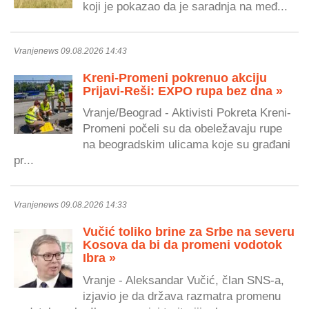
koji je pokazao da je saradnja na međ...
Vranjenews 09.08.2026 14:43
Kreni-Promeni pokrenuo akciju
Prijavi-Reši: EXPO rupa bez dna »
Vranje/Beograd - Aktivisti Pokreta Kreni-
Promeni počeli su da obeležavaju rupe
na beogradskim ulicama koje su građani
pr...
Vranjenews 09.08.2026 14:33
Vučić toliko brine za Srbe na severu
Kosova da bi da promeni vodotok
Ibra »
Vranje - Aleksandar Vučić, član SNS-a,
izjavio je da država razmatra promenu