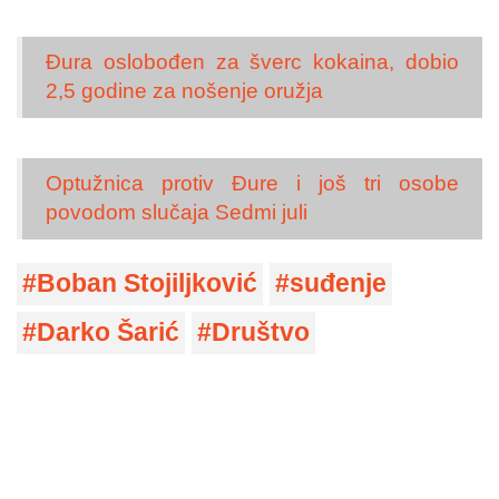
Đura oslobođen za šverc kokaina, dobio
2,5 godine za nošenje oružja
Optužnica protiv Đure i još tri osobe
povodom slučaja Sedmi juli
Boban Stojiljković
suđenje
Darko Šarić
Društvo