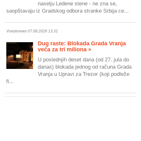
naselju Ledene stene - ne zna se,
saopštavaju iz Gradskog odbora stranke Srbija ce...
Vranjenews 07.08.2026 13:31
Dug raste: Blokada Grada Vranja
veća za tri miliona »
U poslednjih deset dana (od 27. jula do
danas) blokada jednog od računa Grada
Vranja u Upravi za Trezor (koji podleže
fi...