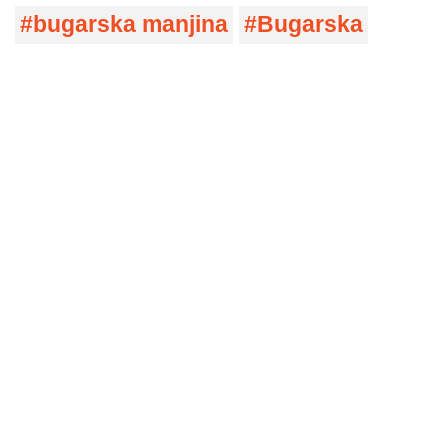
bugarska manjina
Bugarska