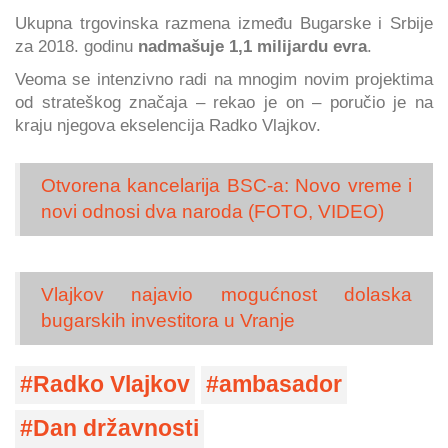
Ukupna trgovinska razmena između Bugarske i Srbije
za 2018. godinu
nadmašuje 1,1 milijardu evra
.
Veoma se intenzivno radi na mnogim novim projektima
od strateškog značaja – rekao je on – poručio je na
kraju njegova ekselencija Radko Vlajkov.
Otvorena kancelarija BSC-a: Novo vreme i
novi odnosi dva naroda (FOTO, VIDEO)
Vlajkov najavio mogućnost dolaska
bugarskih investitora u Vranje
Radko Vlajkov
ambasador
Dan državnosti