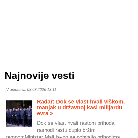
Najnovije vesti
Vranjenews 08.08.2026 13:11
Radar: Dok se vlast hvali viškom,
manjak u državnoj kasi milijardu
evra »
Dok se vlast hvali rastom prihoda,
rashodi rastu duplo bržim
tempomMinistar Mali javno se pohvalio prihodima