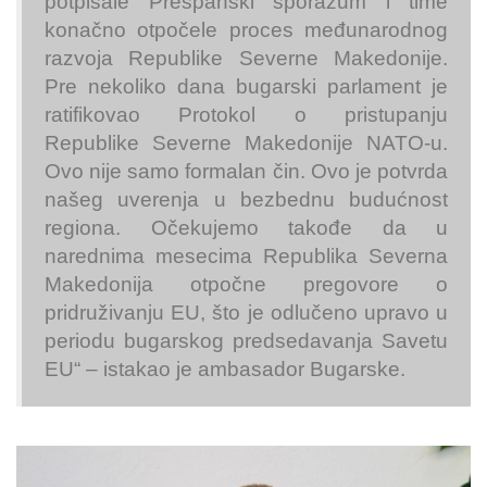
potpisale Prespanski sporazum i time
konačno otpočele proces međunarodnog
razvoja Republike Severne Makedonije.
Pre nekoliko dana bugarski parlament je
ratifikovao Protokol o pristupanju
Republike Severne Makedonije NATO-u.
Ovo nije samo formalan čin. Ovo je potvrda
našeg uverenja u bezbednu budućnost
regiona. Očekujemo takođe da u
narednima mesecima Republika Severna
Makedonija otpočne pregovore o
pridruživanju EU, što je odlučeno upravo u
periodu bugarskog predsedavanja Savetu
EU“ – istakao je ambasador Bugarske.