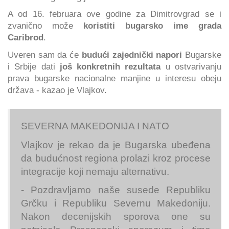
A od 16. februara ove godine za Dimitrovgrad se i
zvanično može
koristiti bugarsko ime grada
Caribrod
.
Uveren sam da će
budući zajednički napori
Bugarske
i Srbije dati
još konkretnih rezultata
u ostvarivanju
prava bugarske nacionalne manjine u interesu obeju
država - kazao je Vlajkov.
SEVERNA MAKEDONIJA I NATO
Vlajkov je rekao da je Bugarska ubeđena
da budućnost regiona prolazi kroz procese
integracije koji nemaju alternativu.
- Pozdravljamo naše susede Republiku
Grčku i Republiku Severnu Makedoniju.
Nakon decenijskih sporova one su