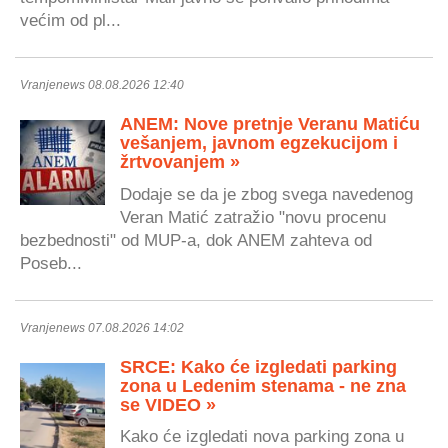
većim od pl...
Vranjenews 08.08.2026 12:40
ANEM: Nove pretnje Veranu Matiću
vešanjem, javnom egzekucijom i
žrtvovanjem »
Dodaje se da je zbog svega navedenog
Veran Matić zatražio "novu procenu
bezbednosti" od MUP-a, dok ANEM zahteva od
Poseb...
Vranjenews 07.08.2026 14:02
SRCE: Kako će izgledati parking
zona u Ledenim stenama - ne zna
se VIDEO »
Kako će izgledati nova parking zona u