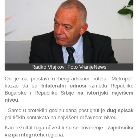
Radko Vlajkov. Foto VranjeNews
On je na proslavi u beogradskom hotelu "Metropol"
kazao da su
bilateralni odnosi
između Republike
Bugarske i Republike Srbije
na istorijski najvišem
nivou
.
- Samo u proteklih godinu dana postignut je
dug spisak
političkih kontakata na najvišem državnom nivou.
Kao rezultat toga učvrstili su se poverenje i
zajednička
vizija integriteta
regiona.