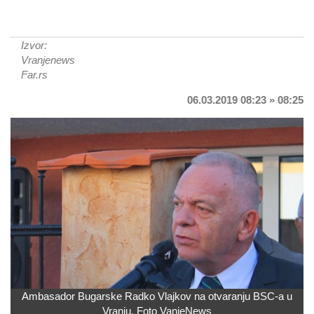
Izvor:
Vranjenews
Far.rs
06.03.2019 08:23 » 08:25
Ambasador Bugarske Radko Vlajkov na otvaranju BSC-a u
Vranju. Foto VanjeNews