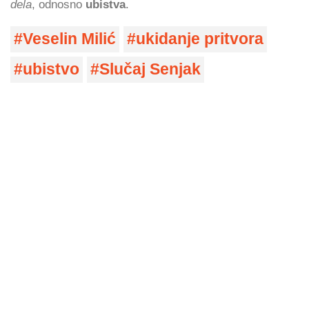
dela
, odnosno
ubistva
.
Veselin Milić
ukidanje pritvora
ubistvo
Slučaj Senjak