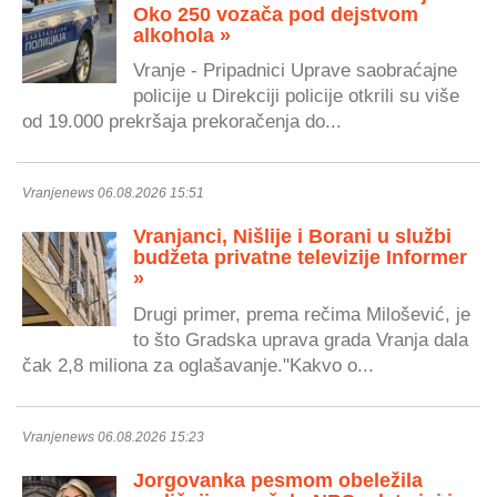
Oko 250 vozača pod dejstvom
alkohola »
Vranje - Pripadnici Uprave saobraćajne
policije u Direkciji policije otkrili su više
od 19.000 prekršaja prekoračenja do...
Vranjenews 06.08.2026 15:51
Vranjanci, Nišlije i Borani u službi
budžeta privatne televizije Informer
»
Drugi primer, prema rečima Milošević, je
to što Gradska uprava grada Vranja dala
čak 2,8 miliona za oglašavanje."Kakvo o...
Vranjenews 06.08.2026 15:23
Jorgovanka pesmom obeležila