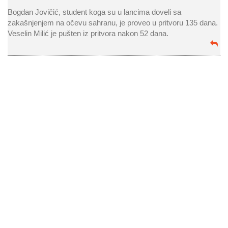
Bogdan Jovičić, student koga su u lancima doveli sa
zakašnjenjem na očevu sahranu, je proveo u pritvoru 135 dana.
Veselin Milić je pušten iz pritvora nakon 52 dana.