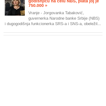
godišnjicu na čelu NBS, plata joj je
750.000 »
Vranje - Jorgovanka Tabaković,
guvernerka Narodne banke Srbije (NBS)
i dugogodišnja funkcionerka SRS-a i SNS-a, obeležil...