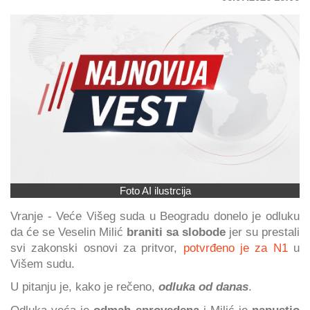
Foto AI ilustrcija
Vranje - Veće Višeg suda u Beogradu donelo je odluku
da će se Veselin Milić
braniti sa slobode
jer su prestali
svi zakonski osnovi za pritvor,
potvrđeno je za N1
u
Višem sudu.
U pitanju je, kako je rečeno,
odluka od danas
.
Odluka veća je
odmah sprovedena
i Milić je
napustio