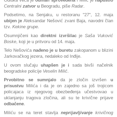
Centralni
zatvor
u
Beogradu, piše
Radar
.
Podsetimo, na Senjaku, u restoranu "27", 12. maja
ubijen je
Aleksandar Nešović zvani Baja, navodni član
tzv.
Kekine grupe.
Osumnjičeni kao
direktni izvršilac
je
Saša Vuković
Boske
, koji je u pritvoru od 14. maja.
Telo Nešovića
nađeno je u buretu
zakopanom u blizini
Jarkovačkog jezera, nedaleko od Inđije.
U ovom slučaju
uhapšen je i
sada bivši načelnik
beogradske policije
Veselin Milić
.
Prvobitno se sumnjalo
da je zločin izvršen
u
prisustvu
Milića i da je on zajedno sa još trojicom
policajaca iz njegovog obezbeđenja učestvovao u
uklanjanju tragova zločina, ali su te krivične prijave
odbačene
.
Miliću se na teret stavlja
neprijavljivanje
krivičnog