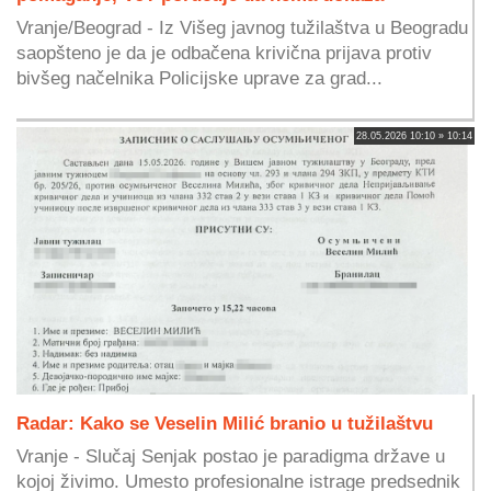
Vranje/Beograd - Iz Višeg javnog tužilaštva u Beogradu
saopšteno je da je odbačena krivična prijava protiv
bivšeg načelnika Policijske uprave za grad...
28.05.2026 10:10 » 10:14
Radar: Kako se Veselin Milić branio u tužilaštvu
Vranje - Slučaj Senjak postao je paradigma države u
kojoj živimo. Umesto profesionalne istrage predsednik