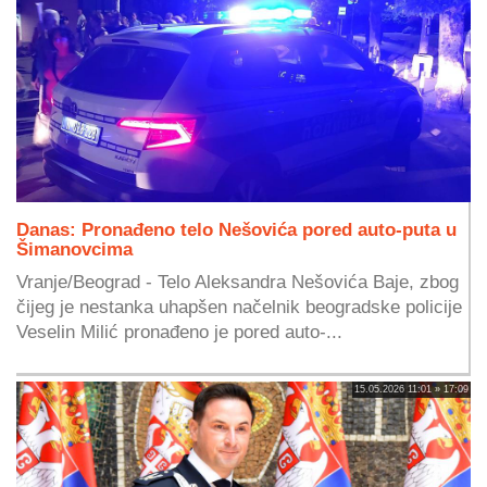
Danas: Pronađeno telo Nešovića pored auto-puta u
Šimanovcima
Vranje/Beograd - Telo Aleksandra Nešovića Baje, zbog
čijeg je nestanka uhapšen načelnik beogradske policije
Veselin Milić pronađeno je pored auto-...
15.05.2026 11:01 » 17:09