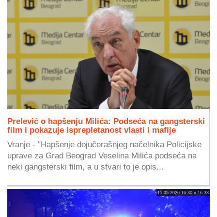
Prelević o hapšenju Milića: Podseća na gangsterski
film i pokazuje isprepletanost vlasti i mafije
Vranje - "Hapšenje dojučerašnjeg načelnika Policijske
uprave za Grad Beograd Veselina Milića podseća na
neki gangsterski film, a u stvari to je opis...
15.05.2026 16:30 » 16:33