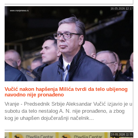
16.05.2026 12:17
Vučić nakon hapšenja Milića tvrdi da telo ubijenog
navodno nije pronađeno
Vranje - Predsednik Srbije Aleksandar Vučić izjavio je u
subotu da telo nestalog A. N. nije pronađeno, a zbog
kog je uhapšen dojučerašnji načelnik...
16.05.2026 11:31