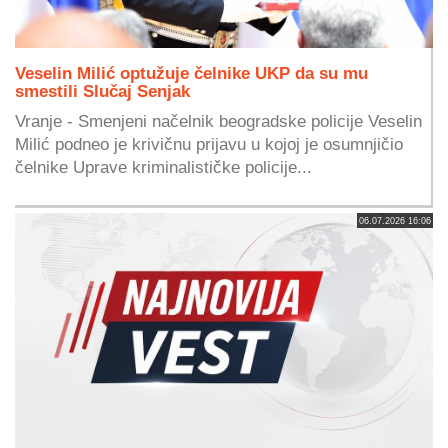
Veselin Milić optužuje čelnike UKP da su mu
smestili Slučaj Senjak
Vranje - Smenjeni načelnik beogradske policije Veselin
Milić podneo je krivičnu prijavu u kojoj je osumnjičio
čelnike Uprave kriminalističke policije...
06.07.2026 16:06