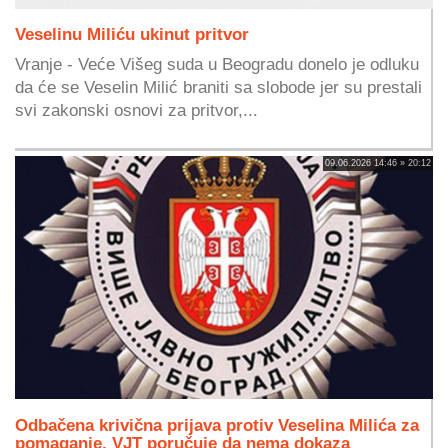
Veselinu Miliću ukinut pritvor
Vranje - Veće Višeg suda u Beogradu donelo je odluku
da će se Veselin Milić braniti sa slobode jer su prestali
svi zakonski osnovi za pritvor,...
09.06.2026 14:46 » 20:12
Odbačena krivična prijava protiv Veselina Milića za
pomaganje, VJT poručuje da nema dokaza