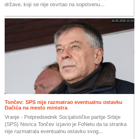
države, koji se nije osvrtao na sopstvenu...
16.05.2026 22:03
Tončev: SPS nije razmatrao eventualnu ostavku
Dačića na mesto ministra
Vranje - Potpredsednik Socijalističke partije Srbije
(SPS) Novica Tončev izjavio je FoNetu da ta stranka
nije razmatrala eventualnu ostavku svog...