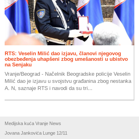
RTS: Veselin Milić dao izjavu, članovi njegovog
obezbeđenja uhapšeni zbog umešanosti u ubistvo
na Senjaku
Vranje/Beograd - Načelnik Beogradske policije Veselin
Milić dao je izjavu u svojstvu građanina zbog nestanka
A. N, saznaje RTS i navodi da su tri...
Medijska kuća Vranje News
Jovana Jankovića Lunge 12/11