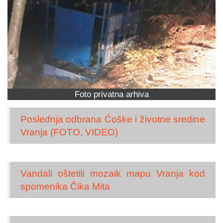
Foto privatna arhiva
Poslednja odbrana Ćoške i životne sredine
Vranja (FOTO, VIDEO)
Vandali oštetili mozaik mapu Vranja kod
spomenika Čika Mita