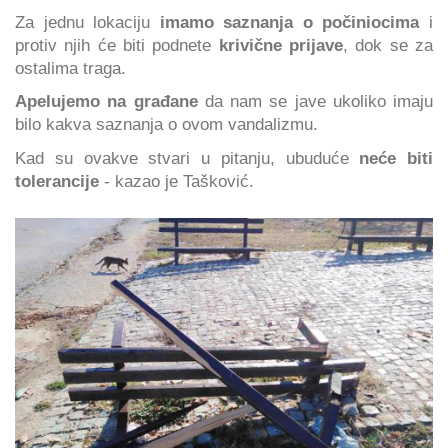
Za jednu lokaciju
imamo saznanja o počiniocima
i
protiv njih će biti podnete
krivične prijave
, dok se za
ostalima traga.
Apelujemo na građane
da nam se jave ukoliko imaju
bilo kakva saznanja o ovom vandalizmu.
Kad su ovakve stvari u pitanju, ubuduće
neće biti
tolerancije
- kazao je Tašković.