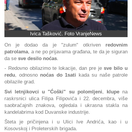
Ivica Tašković. Foto VranjeNews
On je dodao da je "zulum" otkriven
redovnim
patrolama
, a ne po prijavama građana, te da je siguran
da se
sve desilo noćas
.
- Redovno obilazimo te lokacije, dan pre je
sve bilo u
redu
, odnosno
noćas do 1sati
kada su naše patrole
obilazile grad.
Svi letnjikovci u "Ćoški" su polomljeni
,
klupe
na
raskrsnici ulica Filipa Filipovića i 22. decembra, više
saobraćajnih znakova, ogledala i ukrasna stakla na
kandelabrima kod Duvanske industrije.
Šteta je pričinjena i u Ulici Ive Andrića, kao i u
Kosovskoj i Proleterskih brigada.