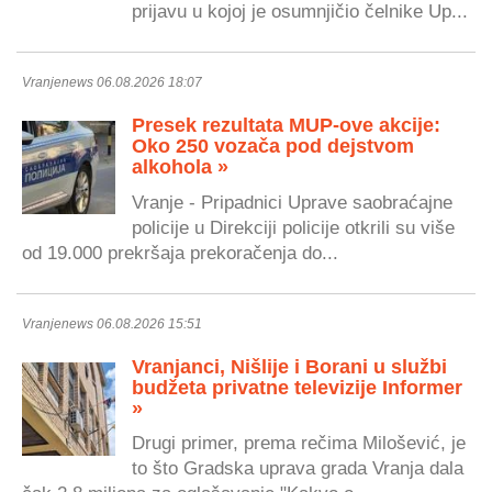
prijavu u kojoj je osumnjičio čelnike Up...
Vranjenews 06.08.2026 18:07
Presek rezultata MUP-ove akcije:
Oko 250 vozača pod dejstvom
alkohola »
Vranje - Pripadnici Uprave saobraćajne
policije u Direkciji policije otkrili su više
od 19.000 prekršaja prekoračenja do...
Vranjenews 06.08.2026 15:51
Vranjanci, Nišlije i Borani u službi
budžeta privatne televizije Informer
»
Drugi primer, prema rečima Milošević, je
to što Gradska uprava grada Vranja dala