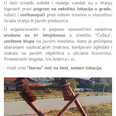
U noći između subote i nedelje vandali su u Vranju
napravili pravi
pogrom na nekoliko lokacija u gradu
,
rušeći i
uništavajući
pred sobom imovinu u vlasništvu
Grada Vranja ili javnih preduzeća.
U organizovanim ili potpuno nasumičnim nedelima
srušena su
tri letnjikovca
u izletištu "Ćoška",
uništene klupe
na javnim mestima, šteta je pričinjena
obaranjem saobraćajnih znakova, lomljavom ogledala i
stakala na javnim objektima u ulicama Kosovska,
Proleterskih brigada, Ive Andrića i sl.
- Imali smo
"burnu" noć na šest, sedam lokacija.