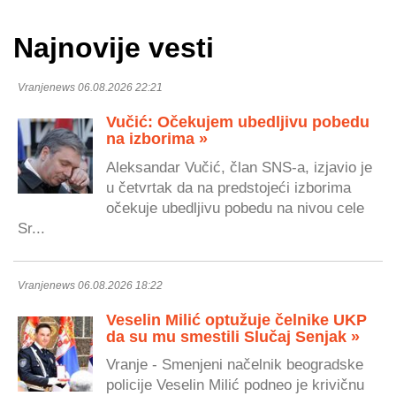
Najnovije vesti
Vranjenews 06.08.2026 22:21
Vučić: Očekujem ubedljivu pobedu
na izborima »
Aleksandar Vučić, član SNS-a, izjavio je
u četvrtak da na predstojeći izborima
očekuje ubedljivu pobedu na nivou cele
Sr...
Vranjenews 06.08.2026 18:22
Veselin Milić optužuje čelnike UKP
da su mu smestili Slučaj Senjak »
Vranje - Smenjeni načelnik beogradske
policije Veselin Milić podneo je krivičnu