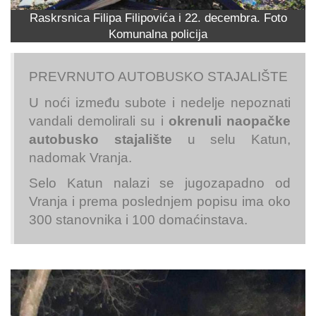
Raskrsnica Filipa Filipovića i 22. decembra. Foto
Komunalna policija
PREVRNUTO AUTOBUSKO STAJALIŠTE
U noći između subote i nedelje nepoznati
vandali demolirali su i
okrenuli naopačke
autobusko stajalište
u selu Katun,
nadomak Vranja.
Selo Katun nalazi se jugozapadno od
Vranja i prema poslednjem popisu ima oko
300 stanovnika i 100 domaćinstava.