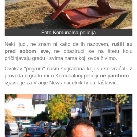
Foto Komunalna policija
Neki ljudi, ne znam ni kako da ih nazovem,
rušili su
pred sobom sve,
ne obazirući se na štetu koju
pričinjavaju gradu i svima nama koji ovde živimo.
Ovakav "pogrom" naših sugrađana koji su se vraćali iz
provoda u gradu mi u Komunalnoj policiji
ne pamtimo
-
izjavio je za Vranje News načelnik Ivica Tašković.