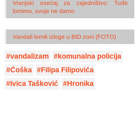
Vranjski osećaj za zajedništvo: Tuđe
lomimo, svoje ne damo
Vandali lomili izloge u BID zoni (FOTO)
vandalizam
komunalna policija
Ćoška
Filipa Filipovića
Ivica Tašković
Hronika