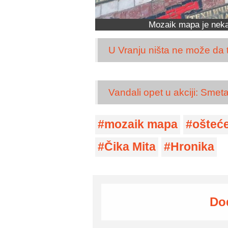
Mozaik mapa je neka
U Vranju ništa ne može da t
Vandali opet u akciji: Smeta
mozaik mapa
ošteć
Čika Mita
Hronika
Do