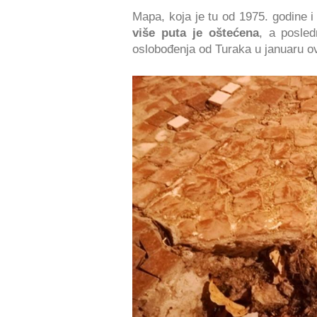
Mapa, koja je tu od 1975. godine i
više puta je oštećena
, a posled
oslobođenja od Turaka u januaru o