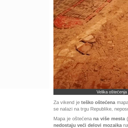
Velika oštećenj
Za vikend je
teško oštećena
mapa 
se nalazi na trgu Republike, nepo
Mapa je oštećena
na više mesta
(
nedostaju veći delovi mozaika
na