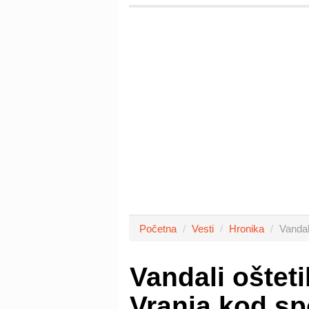
Početna
Vesti
Hronika
Vandal
Vandali oštet
Vranja kod sp