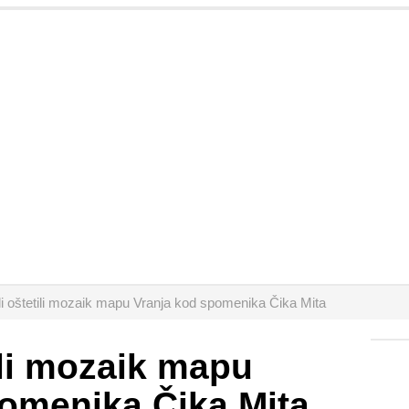
i oštetili mozaik mapu Vranja kod spomenika Čika Mita
ili mozaik mapu
omenika Čika Mita