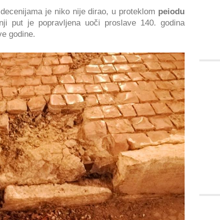
 decenijama je niko nije dirao, u proteklom
peiodu
nji put je popravljena uoči proslave 140. godina
ve godine.