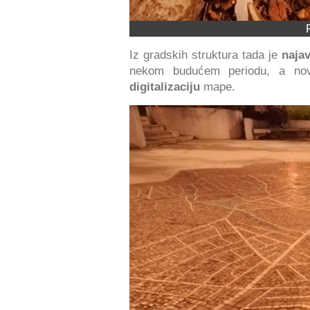
Iz gradskih struktura tada je
najav
nekom budućem periodu, a novi
digitalizaciju
mape.