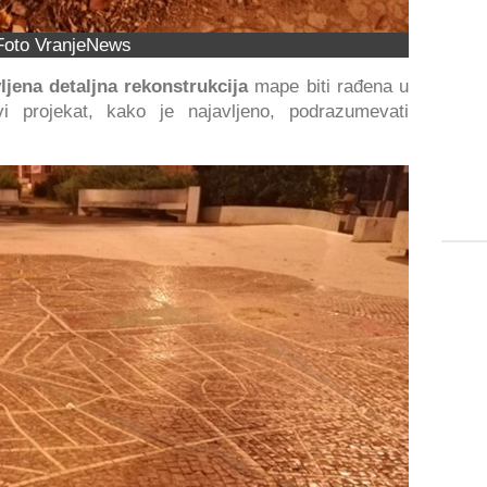
Foto VranjeNews
ljena detaljna rekonstrukcija
mape biti rađena u
 projekat, kako je najavljeno, podrazumevati