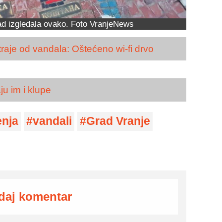
d izgledala ovako. Foto VranjeNews
raje od vandala: Oštećeno wi-fi drvo
ju im i klupe
enja
vandali
Grad Vranje
daj komentar