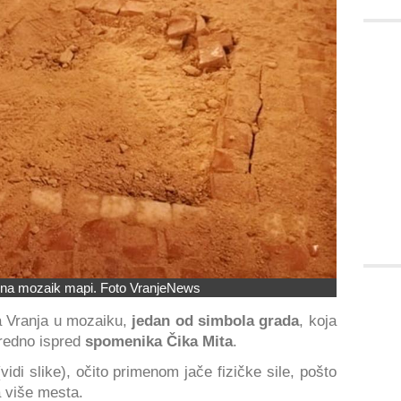
a na mozaik mapi. Foto VranjeNews
Vranja u mozaiku,
jedan od simbola grada
, koja
sredno ispred
spomenika Čika Mita
.
vidi slike), očito primenom jače fizičke sile, pošto
 više mesta.