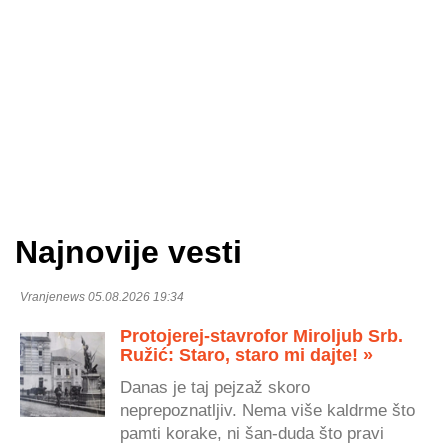
Najnovije vesti
Vranjenews 05.08.2026 19:34
Protojerej-stavrofor Miroljub Srb.
Ružić: Staro, staro mi dajte! »
Danas je taj pejzaž skoro
neprepoznatljiv. Nema više kaldrme što
pamti korake, ni šan-duda što pravi