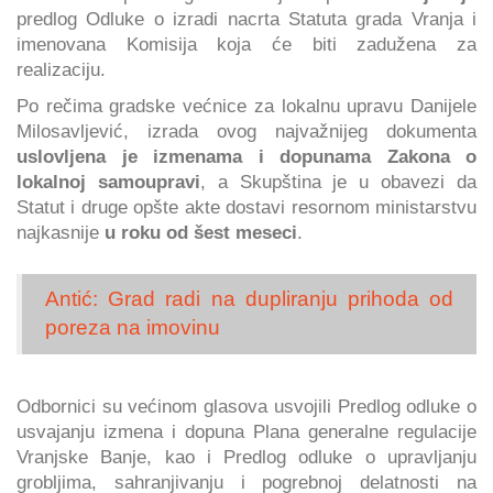
predlog Odluke o izradi nacrta Statuta grada Vranja i
imenovana Komisija koja će biti zadužena za
realizaciju.
Po rečima gradske većnice za lokalnu upravu Danijele
Milosavljević, izrada ovog najvažnijeg dokumenta
uslovljena je izmenama i dopunama Zakona o
lokalnoj samoupravi
, a Skupština je u obavezi da
Statut i druge opšte akte dostavi resornom ministarstvu
najkasnije
u roku od šest meseci
.
Antić: Grad radi na dupliranju prihoda od
poreza na imovinu
Odbornici su većinom glasova usvojili Predlog odluke o
usvajanju izmena i dopuna Plana generalne regulacije
Vranjske Banje, kao i Predlog odluke o upravljanju
grobljima, sahranjivanju i pogrebnoj delatnosti na