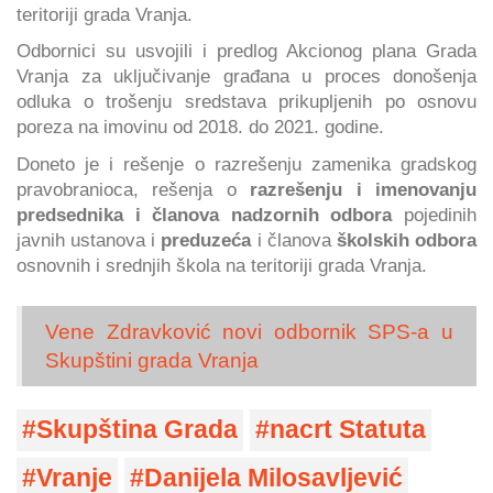
teritoriji grada Vranja.
Odbornici su usvojili i predlog Akcionog plana Grada
Vranja za uključivanje građana u proces donošenja
odluka o trošenju sredstava prikupljenih po osnovu
poreza na imovinu od 2018. do 2021. godine.
Doneto je i rešenje o razrešenju zamenika gradskog
pravobranioca, rešenja o
razrešenju i imenovanju
predsednika i članova nadzornih odbora
pojedinih
javnih ustanova i
preduzeća
i članova
školskih odbora
osnovnih i srednjih škola na teritoriji grada Vranja.
Vene Zdravković novi odbornik SPS-a u
Skupštini grada Vranja
Skupština Grada
nacrt Statuta
Vranje
Danijela Milosavljević