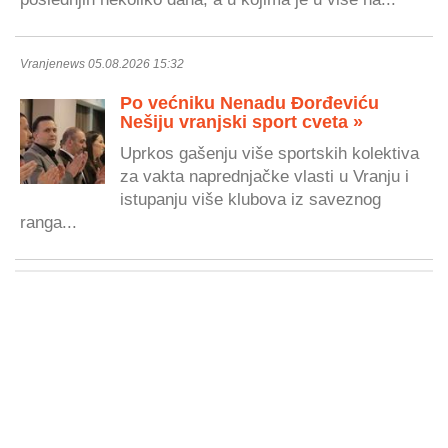
Vranjenews 05.08.2026 15:32
Po većniku Nenadu Đorđeviću
Nešiju vranjski sport cveta »
Uprkos gašenju više sportskih kolektiva
za vakta naprednjačke vlasti u Vranju i
istupanju više klubova iz saveznog
ranga...