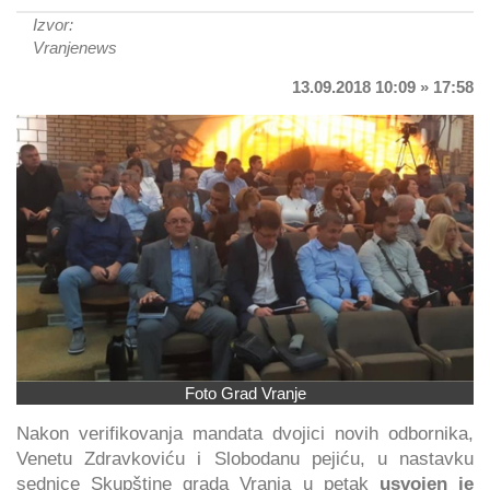
Izvor:
Vranjenews
13.09.2018 10:09 » 17:58
Foto Grad Vranje
Nakon verifikovanja mandata dvojici novih odbornika,
Venetu Zdravkoviću i Slobodanu pejiću, u nastavku
sednice Skupštine grada Vranja u petak
usvojen je