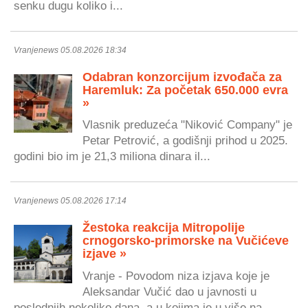
senku dugu koliko i...
Vranjenews 05.08.2026 18:34
Odabran konzorcijum izvođača za
Haremluk: Za početak 650.000 evra
»
Vlasnik preduzeća "Niković Company" je
Petar Petrović, a godišnji prihod u 2025.
godini bio im je 21,3 miliona dinara il...
Vranjenews 05.08.2026 17:14
Žestoka reakcija Mitropolije
crnogorsko-primorske na Vučićeve
izjave »
Vranje - Povodom niza izjava koje je
Aleksandar Vučić dao u javnosti u
poslednjih nekoliko dana, a u kojima je u više na...