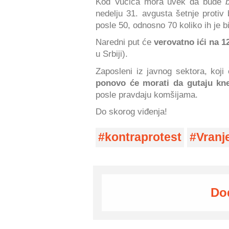
Kod Vučića mora uvek da bude
b
nedelju 31. avgusta šetnje protiv
posle 50, odnosno 70 koliko ih je b
Naredni put će
verovatno ići na 1
u Srbiji).
Zaposleni iz javnog sektora, koji
ponovo će morati da gutaju kn
posle pravdaju komšijama.
Do skorog viđenja!
kontraprotest
Vranj
Do