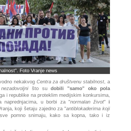
alnost". Foto Vranje news
navodno nekakvog
Centra za društvenu stabilnost
, a
o
nezadovoljni
što su
dobili "samo" oko pola
ga i republike na proteklim medijskim konkursima,
 naprednjacima, u borbi za "
normalan život
"
i
ranja, koji šetaju zajedno za "
antiblokaderima koji
a sve pomno snimaju, kako sa kopna, tako i iz