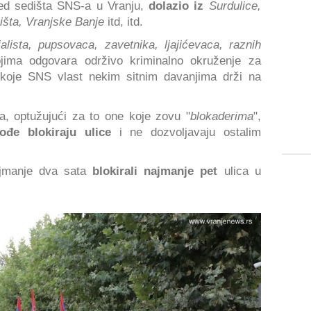
pred sedišta SNS-a u Vranju,
dolazio iz
Surdulice,
išta, Vranjske Banje
itd, itd.
jalista, pupsovaca, zavetnika, ljajićevaca, raznih
ojima odgovara održivo kriminalno okruženje za
 koje SNS vlast nekim sitnim davanjima drži na
a, optužujući za to one koje zovu "
blokaderima
",
ođe blokiraju ulice
i ne dozvoljavaju ostalim
ajmanje dva sata
blokirali najmanje pet
ulica u