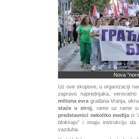
Nova "norm
Uz ove skupove, u organizaciji 
zapravo naprednjaka, verovatn
miliona evra
građana Vranja, okru
staće u stroj
, rame uz rame sa
predstavnici nekoliko medija
iz V
blokiraju
" i imaju instrukciju d
vazduha.