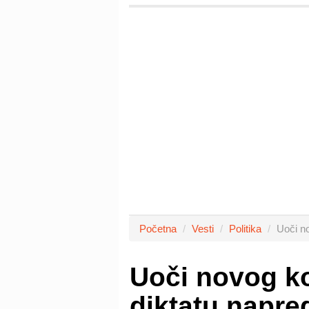
Početna
Vesti
Politika
Uoči n
Uoči novog ko
diktatu napre