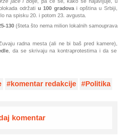
rže jače i bolje
, pa će se, kako se najavljuje, u
 blokada održati
u 100 gradova
i opština u Srbiji,
ilo na spisku 20. i potom 23. avgusta.
25-130
(šteta što nema milion lokalnih samouprava
 čuvaju radna mesta (ali ne bi baš pred kamere),
edle
, da se skrivaju na kontraprotestima i da se
e
komentar redakcije
Politika
daj komentar