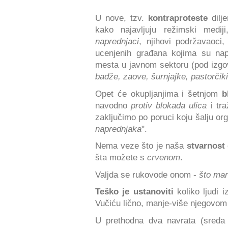
U nove, tzv.
kontraproteste
dilje
kako najavljuju režimski medij
naprednjaci
, njihovi podržavaoci,
ucenjenih građana kojima su nap
mesta u javnom sektoru (pod iz
badže, zaove, šurnjajke, pastorčiki
Opet će okupljanjima i šetnjom
b
navodno
protiv blokada ulica
i tra
zaključimo po poruci koju šalju orga
naprednjaka
".
Nema veze što je naša
stvarnost 
šta možete s
crvenom
.
Valjda se rukovode onom -
što ma
Teško je ustanoviti
koliko ljudi 
Vučiću lično, manje-više njegovom
U prethodna dva navrata (sreda i