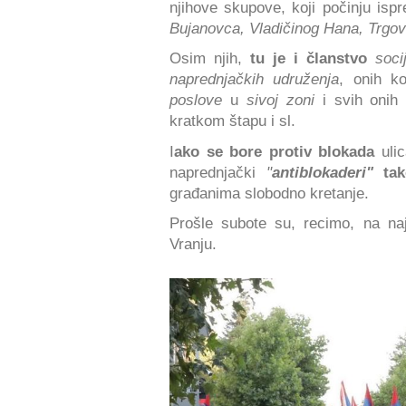
njihove skupove, koji počinju is
Bujanovca, Vladičinog Hana, Trgov
Osim njih,
tu je i članstvo
soci
naprednjačkih udruženja
, onih k
poslove
u
sivoj zoni
i svih onih
kratkom štapu i sl.
I
ako se bore protiv blokada
ulic
naprednjački
"
antiblokaderi"
tak
građanima slobodno kretanje.
Prošle subote su, recimo, na n
Vranju.