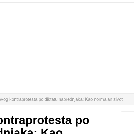
ovog kontraprotesta po diktatu naprednjaka: Kao normalan život
ntraprotesta po
dnjaka: Kao