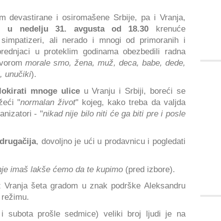
m devastirane i osiromašene Srbije, pa i Vranja,
i,
u nedelju 31. avgusta od 18.30
krenuće
 simpatizeri, ali nerado i mnogi od primoranih i
rednjaci u proteklim godinama obezbedili radna
govorom
morale smo, žena, muž, deca, babe, dede,
, unučiki
).
lokirati mnoge ulice
u Vranju i Srbiji, boreći se
žeći "
normalan život
" kojeg, kako treba da valjda
nizatori - "
nikad nije bilo niti će ga biti pre i posle
drugačija
, dovoljno je ući u prodavnicu i pogledati
nje imaš lakše ćemo da te kupimo
(pred izbore).
iz Vranja šeta gradom u znak podrške Aleksandru
 režimu.
 subota prošle sedmice) veliki broj ljudi je na