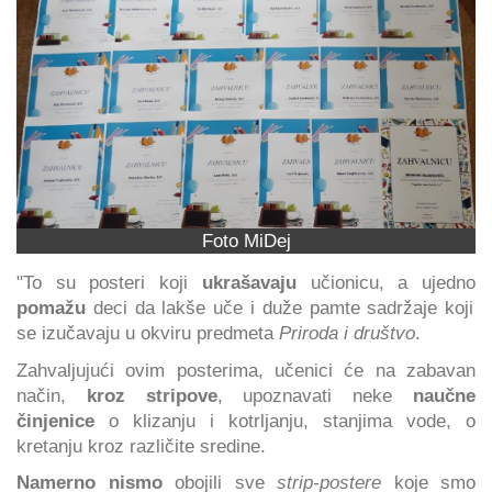
Foto MiDej
"To su posteri koji
ukrašavaju
učionicu, a ujedno
pomažu
deci da lakše uče i duže pamte sadržaje koji
se izučavaju u okviru predmeta
Priroda i društvo
.
Zahvaljujući ovim posterima, učenici će na zabavan
način,
kroz stripove
, upoznavati neke
naučne
činjenice
o klizanju i kotrljanju, stanjima vode, o
kretanju kroz različite sredine.
Namerno nismo
obojili sve
strip-postere
koje smo