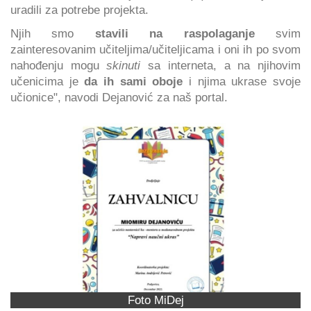
uradili za potrebe projekta.
Njih smo
stavili na raspolaganje
svim
zainteresovanim učiteljima/učiteljicama i oni ih po svom
nahođenju mogu
skinuti
sa interneta, a na njihovim
učenicima je
da ih sami oboje
i njima ukrase svoje
učionice", navodi Dejanović za naš portal.
Foto MiDej