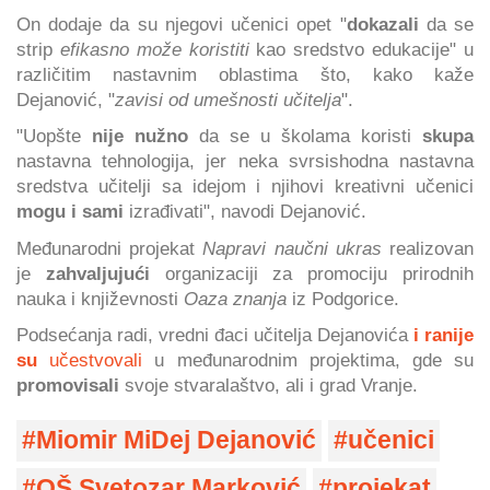
On dodaje da su njegovi učenici opet "
dokazali
da se
strip
efikasno može koristiti
kao sredstvo edukacije" u
različitim nastavnim oblastima što, kako kaže
Dejanović, "
zavisi od umešnosti učitelja
".
"Uopšte
nije nužno
da se u školama koristi
skupa
nastavna tehnologija, jer neka svrsishodna nastavna
sredstva učitelji sa idejom i njihovi kreativni učenici
mogu i sami
izrađivati", navodi Dejanović.
Međunarodni projekat
Napravi naučni ukras
realizovan
je
zahvaljujući
organizaciji za promociju prirodnih
nauka i književnosti
Oaza znanja
iz Podgorice.
Podsećanja radi, vredni đaci učitelja Dejanovića
i ranije
su
učestvovali
u međunarodnim projektima, gde su
promovisali
svoje stvaralaštvo, ali i grad Vranje.
Miomir MiDej Dejanović
učenici
OŠ Svetozar Marković
projekat