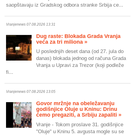
saopštavaju iz Gradskog odbora stranke Srbija ce...
Vranjenews 07.08.2026 13:31
Dug raste: Blokada Grada Vranja
veća za tri miliona »
U poslednjih deset dana (od 27. jula do
danas) blokada jednog od računa Grada
Vranja u Upravi za Trezor (koji podleže
fi...
Vranjenews 07.08.2026 13:05
Govor mržnje na obeležavanju
godišnjice Oluje u Kninu: Drinu
ćemo pregaziti, a Srbiju zapaliti »
Vranje - Tokom proslave 31. godišnjice
"Oluje" u Kninu 5. avgusta mogle su se