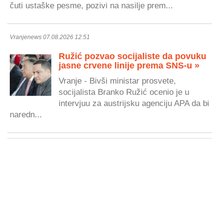
čuti ustaške pesme, pozivi na nasilje prem...
Vranjenews 07.08.2026 12:51
Ružić pozvao socijaliste da povuku
jasne crvene linije prema SNS-u »
Vranje - Bivši ministar prosvete,
socijalista Branko Ružić ocenio je u
intervjuu za austrijsku agenciju APA da bi
naredn...