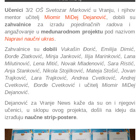
Učenici
3/2
OŠ Svetozar Marković
u Vranju, i njihov
mentor učitelj
Miomir MiDej Dejanović
, dobili su
zahvalnice
za izradu
pojedinačnih radova
i
angažovanje
u
međunarodnom projektu
pod nazivom
Napravi naučni ukras
.
Zahvalnice su
dobili
Vukašin Đorić, Emilija Dimić,
Đorđe Zlatković, Minja Janković, Ilija Marinković, Lana
Milutinović, Lena Mitić, Novak Mladenović, Sara Ristić,
Anja Stanković, Nikola Stojilković, Mateja Stošić, Jovan
Trajković, Lara Trajković, Andrea Cvetković, Andrej
Cvetković, Đorđe Cvetković
i učitelj
Miomir MiDej
Dejanović
.
Dejanović za Vranje News kaže da su on i njegovi
učenici, u sklopu ovog projekta, došli na ideju da
izrađuju
naučne strip-postere
.