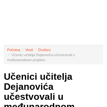
Početna
Vesti
Društvo
Učenici učitelja Dejanovića učestvovali u
međunarodnom projektu
Učenici učitelja
Dejanovića
učestvovali u
međunarodnom