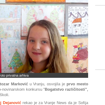
oto privatna arhiva
tozar Marković
u Vranju, osvojila je
prvo mesto
o-novinarskom konkursu "
Bogatstvo različitosti",
školi.
j Dejanović
rekao je za Vranje News da je Sofija