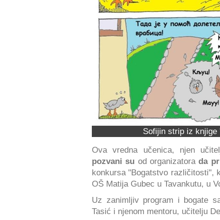
Sofijin strip iz knjig
Ova vredna učenica, njen učite
pozvani su
od organizatora
da pr
konkursa "Bogatstvo različitosti", 
OŠ Matija Gubec u Tavankutu, u Vo
Uz zanimljiv program i bogate sad
Tasić i njenom mentoru, učitelju D