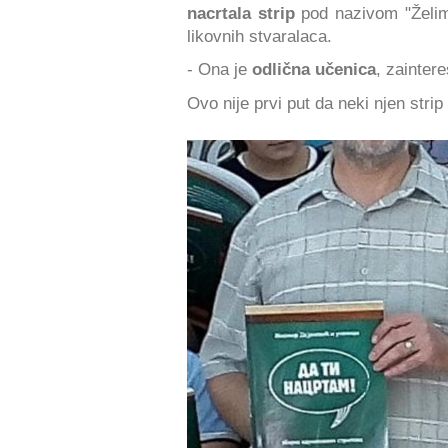
nacrtala strip
pod nazivom "Želim ti
likovnih stvaralaca.
- Ona je
odlična učenica
, zaintere
Ovo nije prvi put da neki njen stri