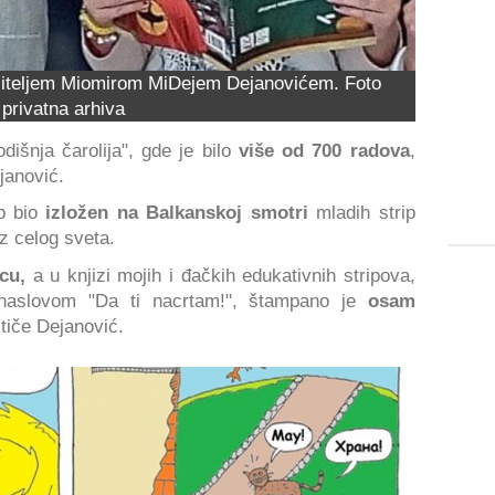
učiteljem Miomirom MiDejem Dejanovićem. Foto
privatna arhiva
išnja čarolija", gde je bilo
više od 700 radova
,
janović.
ip bio
izložen na Balkanskoj smotri
mladih strip
z celog sveta.
cu,
a u knjizi mojih i đačkih edukativnih stripova,
 naslovom "Da ti nacrtam!", štampano je
osam
tiče Dejanović.