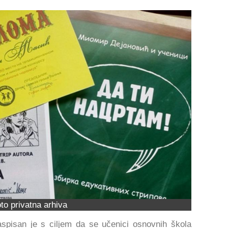
to privatna arhiva
raspisan je s ciljem da se učenici osnovnih škola