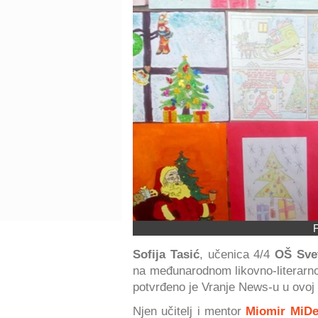
F
Sofija Tasić
, učenica 4/4
OŠ Sve
na međunarodnom likovno-literarn
potvrđeno je Vranje News-u u ovoj 
Njen učitelj i mentor
Miomir MiDe