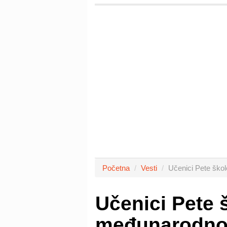
Početna
Vesti
Učenici Pete šk
Učenici Pete 
međunarodno