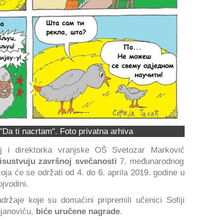
e "Da ti nacrtam". Foto privatna arhiva
lj i direktorka vranjske OŠ Svetozar Marković
isustvuju završnoj svečanosti
7. međunarodnog
koja će se održati od 4. do 6. aprila 2019. godine u
jvodini.
ržaje koje su domaćini pripremili učenici Sofiji
ejanoviću,
biće uručene nagrade
.