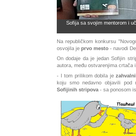
Sofija sa svojim mentorom i 
Na republičkom konkursu "Novogod
osvojila je
prvo mesto
- navodi De
On dodaje da je jedan Sofijin str
autora, među ostvarenjima crtača i
- I tom prilikom dobila je
zahvalni
koju smo nedavno objavili pod
Sofijinih stripova
- sa ponosom is