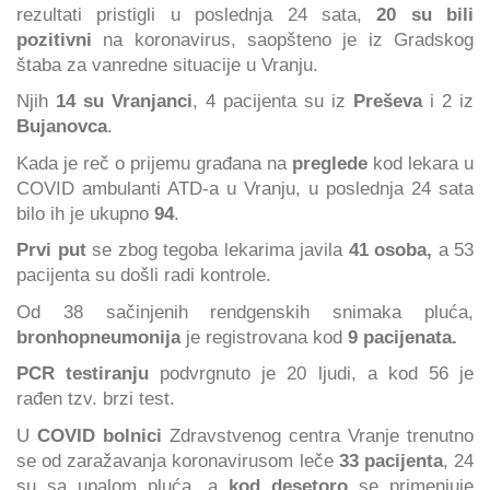
rezultati pristigli u poslednja 24 sata,
20 su bili
pozitivni
na koronavirus, saopšteno je iz Gradskog
štaba za vanredne situacije u Vranju.
Njih
14 su Vranjanci
, 4 pacijenta su iz
Preševa
i 2 iz
Bujanovca
.
Kada je reč o prijemu građana na
preglede
kod lekara u
COVID ambulanti ATD-a u Vranju, u poslednja 24 sata
bilo ih je ukupno
94
.
Prvi put
se zbog tegoba lekarima javila
41 osoba,
a 53
pacijenta su došli radi kontrole.
Od 38 sačinjenih rendgenskih snimaka pluća,
bronhopneumonija
je registrovana kod
9 pacijenata.
PCR testiranju
podvrgnuto je 20 ljudi, a kod 56 je
rađen tzv. brzi test.
U
COVID bolnici
Zdravstvenog centra Vranje trenutno
se od zaražavanja koronavirusom leče
33 pacijenta
, 24
su sa upalom pluća, a
kod desetoro
se primenjuje