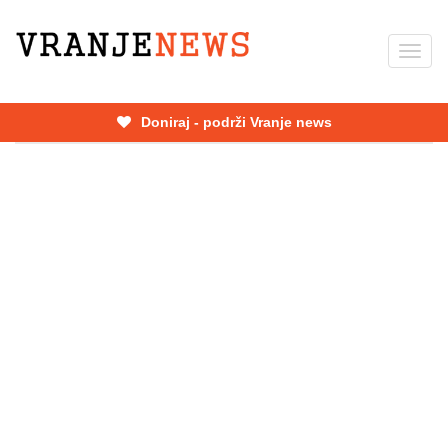
Skip
to
Toggl
main
navig
content
Doniraj - podrži Vranje news