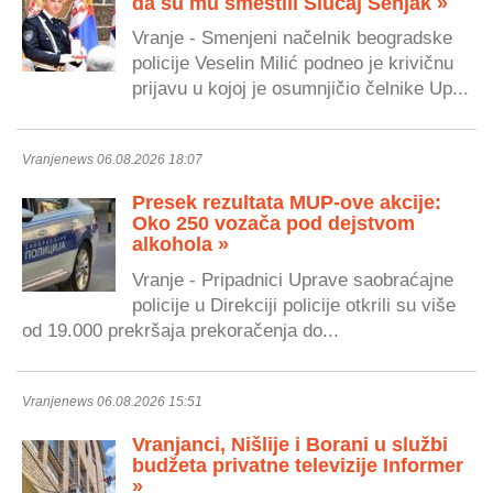
da su mu smestili Slučaj Senjak »
Vranje - Smenjeni načelnik beogradske
policije Veselin Milić podneo je krivičnu
prijavu u kojoj je osumnjičio čelnike Up...
Vranjenews 06.08.2026 18:07
Presek rezultata MUP-ove akcije:
Oko 250 vozača pod dejstvom
alkohola »
Vranje - Pripadnici Uprave saobraćajne
policije u Direkciji policije otkrili su više
od 19.000 prekršaja prekoračenja do...
Vranjenews 06.08.2026 15:51
Vranjanci, Nišlije i Borani u službi
budžeta privatne televizije Informer
»