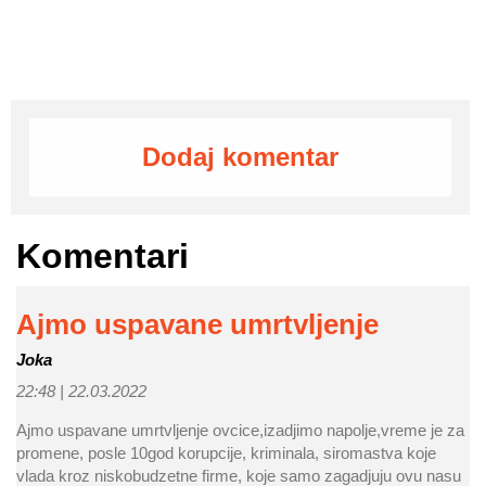
Dodaj komentar
Komentari
Ajmo uspavane umrtvljenje
Joka
22:48 |
22.03.2022
Ajmo uspavane umrtvljenje ovcice,izadjimo napolje,vreme je za
promene, posle 10god korupcije, kriminala, siromastva koje
vlada kroz niskobudzetne firme, koje samo zagadjuju ovu nasu