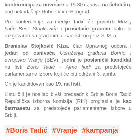
konferenciju za novinare
u 15.30 časova
na šetalištu,
kod nekadašnje Robne kuće Beograd.
Pre konferencije za medije Tadić će
posetiti
Muzej
kuću Bore Stankovića
i
prošetaće gradom
kako bi
razgovarao sa građanima, saopšteno je iz SDS-a.
Branislav Stojković Kiza
, član Upravnog odbora i
jedan od osnivača
Udruženja građana Borino i
evropsko Vranje
(BEV),
jedini
je
poslanički kandidat
na listi
Boris Tadić - Ajmo ljudi
za predstojeće
parlamentarne izbore koji će biti održani 3. aprila.
On je kandidovan kao
19. na listi
.
Listu čiji je nosilac bivši predsednik Srbije Boris Tadić
Republička izborna komisija (RIK) proglasila je
kao
četrnaestu
za predstojeće parlamentarne izbore u
Srbiji.
Boris Tadić
Vranje
kampanja