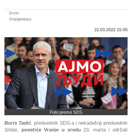
Izvor:
Vranjenews
22.03.2022 15:05
Foto promo SDS
Boris Tadić
, predsednik SDS-a i nekadašnji predsednik
Srbije,
posetiće Vranje u sredu
23. marta i održati