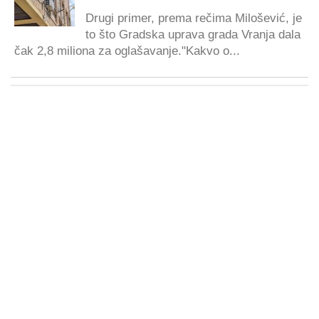
Drugi primer, prema rečima Milošević, je
to što Gradska uprava grada Vranja dala
čak 2,8 miliona za oglašavanje."Kakvo o...