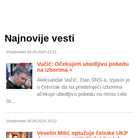
Najnovije vesti
Vranjenews 06.08.2026 22:21
Vučić: Očekujem ubedljivu pobedu
na izborima »
Aleksandar Vučić, član SNS-a, izjavio je
u četvrtak da na predstojeći izborima
očekuje ubedljivu pobedu na nivou cele
Sr...
Vranjenews 06.08.2026 18:22
Veselin Milić optužuje čelnike UKP