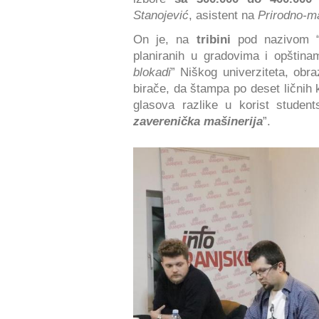
Stanojević
, asistent na
Prirodno-m
On je, na
tribini
pod nazivom 
planiranih u gradovima i opština
blokadi
” Niškog univerziteta, obr
birače, da štampa po deset ličnih k
glasova razlike u korist student
zaverenička mašinerija
”.