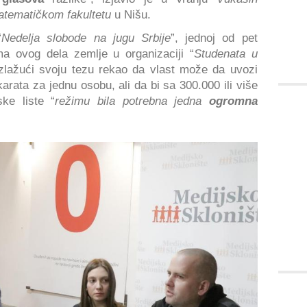
atematičkom fakultetu
u Nišu.
“
Nedelja slobode na jugu Srbije
”, jednoj od pet
ma ovog dela zemlje u organizaciji “
Studenata u
azlažući svoju tezu rekao da vlast može da uvozi
arata za jednu osobu, ali da bi sa 300.000 ili više
ske liste “
režimu bila potrebna jedna
ogromna