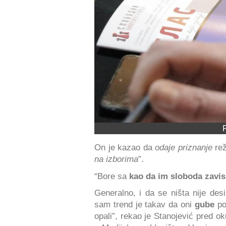
On je kazao da
odaje priznanje
rež
na izborima
”.
“Bore sa
kao da im sloboda zavis
Generalno, i da se ništa nije desi
sam trend je takav da oni
gube
pod
opali”, rekao je Stanojević pred ok