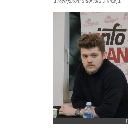
u
Medijskom skloništu
u Vranju.