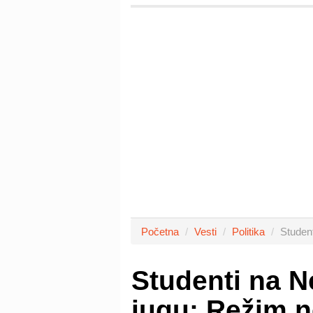
Početna
Vesti
Politika
Studen
Studenti na N
jugu: Režim 