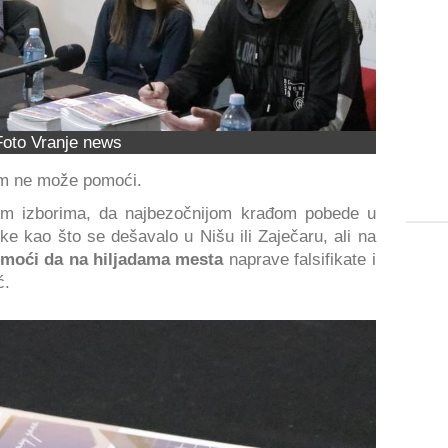
Foto Vranje news
 im ne može pomoći.
im izborima, da najbezočnijom krađom pobede u
nike kao što se dešavalo u Nišu ili Zaječaru, ali na
 moći da na hiljadama mesta
naprave falsifikate i
ć.