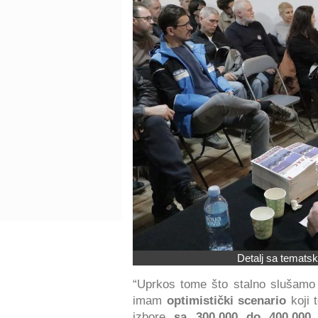
Detalj sa tematsk
“Uprkos tome što stalno slušamo
imam
optimistički scenario
koji 
izbore
sa 300.000 do 400.000 