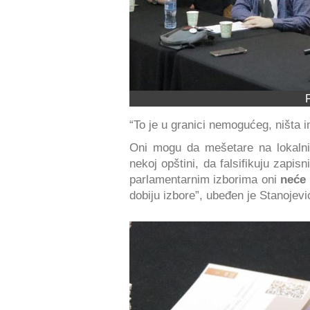
“To je u granici nemogućeg, ništa
Oni mogu da mešetare na lokaln
nekoj opštini, da falsifikuju zapis
parlamentarnim izborima oni
neće
dobiju izbore”, ubeđen je Stanojevi