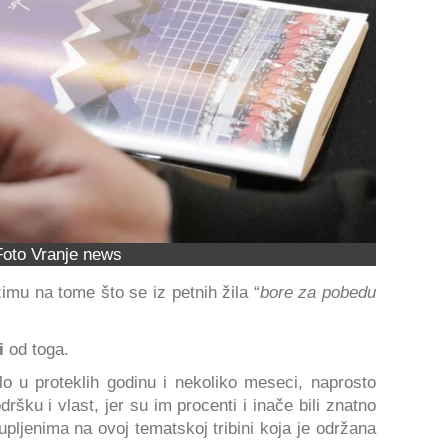
Foto Vranje news
imu na tome što se iz petnih žila “
bore za pobedu
i
od toga.
lo u proteklih godinu i nekoliko meseci, naprosto
ršku i vlast, jer su im procenti i inače bili znatno
upljenima na ovoj tematskoj tribini koja je održana