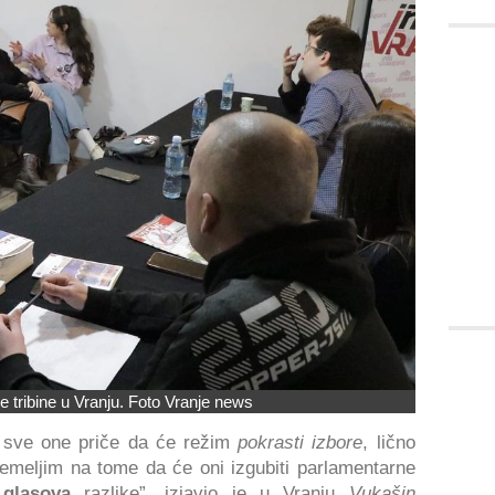
e tribine u Vranju. Foto Vranje news
 sve one priče da će režim
pokrasti izbore
, lično
temeljim na tome da će oni izgubiti parlamentarne
glasova
razlike”, izjavio je u Vranju
Vukašin