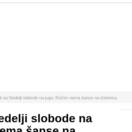
ti na Nedelji slobode na jugu: Režim nema šanse na izborima
edelji slobode na
nema šanse na