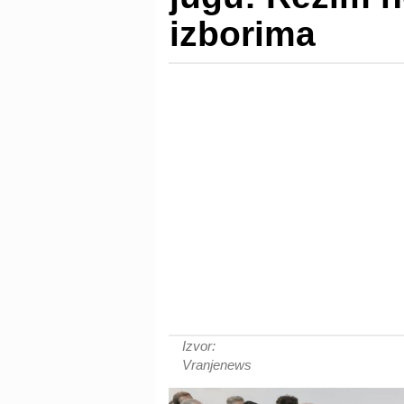
izborima
Izvor:
Vranjenews