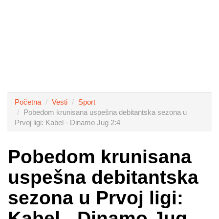
Početna
Vesti
Sport
Pobedom krunisana uspešna debitantska sezona u
Prvoj ligi: Kabel - Dinamo Jug 2:4
Pobedom krunisana
uspešna debitantska
sezona u Prvoj ligi:
Kabel - Dinamo Jug