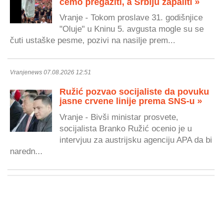
ćemo pregaziti, a Srbiju zapaliti »
Vranje - Tokom proslave 31. godišnjice
"Oluje" u Kninu 5. avgusta mogle su se
čuti ustaške pesme, pozivi na nasilje prem...
Vranjenews 07.08.2026 12:51
Ružić pozvao socijaliste da povuku
jasne crvene linije prema SNS-u »
Vranje - Bivši ministar prosvete,
socijalista Branko Ružić ocenio je u
intervjuu za austrijsku agenciju APA da bi
naredn...