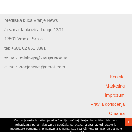
Medijska kuća Vranje News
Jovana Jankovića Lunge 12/11
17501 Vranje, Srbija
tel: +381 62 851 8881
e-mail:
redakcija@vranjenews.rs
e-mail:
vranjenews@gmail.com
Kontakt
Marketing
Impresum
Pravila korišćenja
O nama
Ovaj sajt koristi kolačiće (cookies) u cilju pružanja boljeg korisničkog iskustva,
X
Copyright © 2026 Vranjenews
prikazivanja personalizovanog sadržaja, sprečavanja spama, jednostavnije
All rights reserved
moderacije komentara, prikazivanja reklama, kao i za još neke funkcionalnosti koje