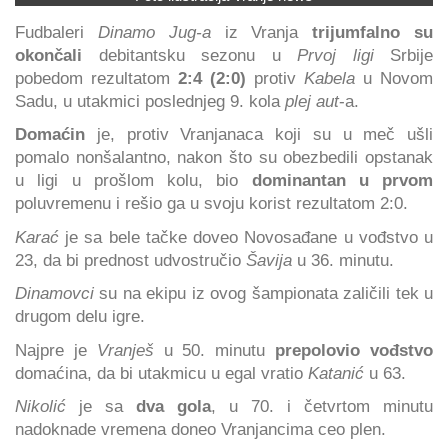
Fudbaleri
Dinamo Jug-a
iz Vranja
trijumfalno su
okončali
debitantsku sezonu u
Prvoj ligi
Srbije
pobedom rezultatom
2:4 (2:0)
protiv
Kabela
u Novom
Sadu, u utakmici poslednjeg 9. kola
plej aut
-a.
Domaćin
je, protiv Vranjanaca koji su u meč ušli
pomalo nonšalantno, nakon što su obezbedili opstanak
u ligi u prošlom kolu, bio
dominantan u prvom
poluvremenu i rešio ga u svoju korist rezultatom 2:0.
Karać
je sa bele tačke doveo Novosađane u vođstvo u
23, da bi prednost udvostručio
Šavija
u 36. minutu.
Dinamovci
su na ekipu iz ovog šampionata zaličili tek u
drugom delu igre.
Najpre je
Vranješ
u 50. minutu
prepolovio vođstvo
domaćina, da bi utakmicu u egal vratio
Katanić
u 63.
Nikolić
je sa
dva gola
, u 70. i četvrtom minutu
nadoknade vremena doneo Vranjancima ceo plen.