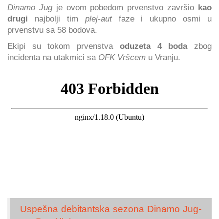
Dinamo Jug
je ovom pobedom prvenstvo završio
kao
drugi
najbolji tim
plej-aut
faze i ukupno osmi u
prvenstvu sa 58 bodova.
Ekipi su tokom prvenstva
oduzeta 4 boda
zbog
incidenta na utakmici sa
OFK Vršcem
u Vranju.
Uspešna debitantska sezona Dinamo Jug-