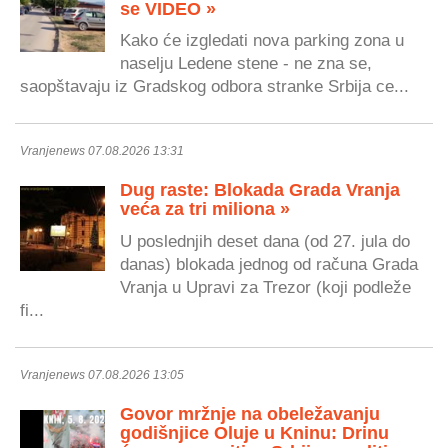
se VIDEO »
Kako će izgledati nova parking zona u
naselju Ledene stene - ne zna se,
saopštavaju iz Gradskog odbora stranke Srbija ce...
Vranjenews 07.08.2026 13:31
Dug raste: Blokada Grada Vranja
veća za tri miliona »
U poslednjih deset dana (od 27. jula do
danas) blokada jednog od računa Grada
Vranja u Upravi za Trezor (koji podleže
fi...
Vranjenews 07.08.2026 13:05
Govor mržnje na obeležavanju
godišnjice Oluje u Kninu: Drinu