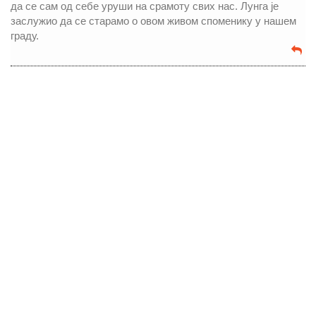
да се сам од себе уруши на срамоту свих нас. Лунга је
заслужио да се старамо о овом живом споменику у нашем
граду.