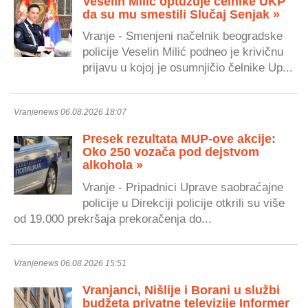
Veselin Milić optužuje čelnike UKP
da su mu smestili Slučaj Senjak »
Vranje - Smenjeni načelnik beogradske
policije Veselin Milić podneo je krivičnu
prijavu u kojoj je osumnjičio čelnike Up...
Vranjenews 06.08.2026 18:07
Presek rezultata MUP-ove akcije:
Oko 250 vozača pod dejstvom
alkohola »
Vranje - Pripadnici Uprave saobraćajne
policije u Direkciji policije otkrili su više
od 19.000 prekršaja prekoračenja do...
Vranjenews 06.08.2026 15:51
Vranjanci, Nišlije i Borani u službi
budžeta privatne televizije Informer