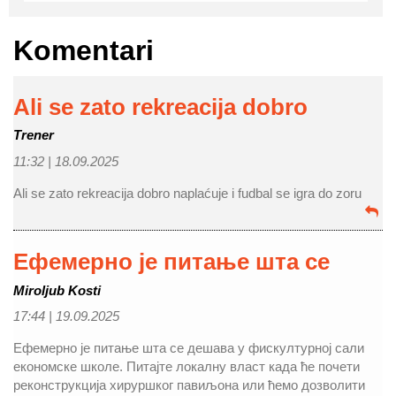
Komentari
Ali se zato rekreacija dobro
Trener
11:32 |
18.09.2025
Ali se zato rekreacija dobro naplaćuje i fudbal se igra do zoru
Ефемерно је питање шта се
Miroljub Kosti
17:44 |
19.09.2025
Ефемерно је питање шта се дешава у фискултурној сали
економске школе. Питајте локалну власт када ће почети
реконструкција хируршког павиљона или ћемо дозволити