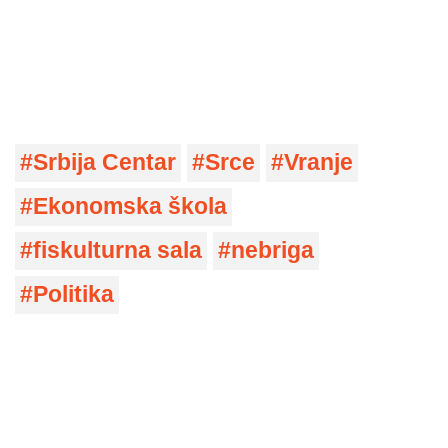
Srbija Centar
Srce
Vranje
Ekonomska škola
fiskulturna sala
nebriga
Politika