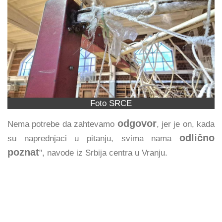
Foto SRCE
odgovor
Nema potrebe da zahtevamo
, jer je on, kada
odlično
su naprednjaci u pitanju, svima nama
poznat
", navode iz Srbija centra u Vranju.