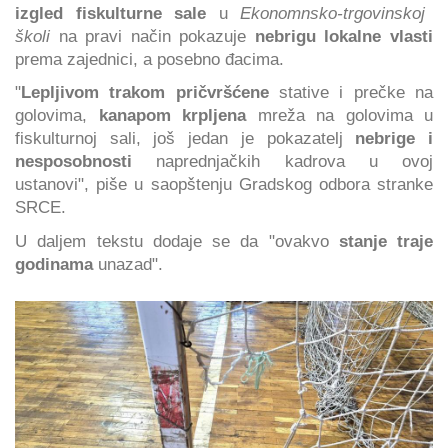
izgled fiskulturne sale
u
Ekonomnsko-trgovinskoj
školi
na pravi način pokazuje
nebrigu lokalne vlasti
prema zajednici, a posebno đacima.
"
Lepljivom trakom pričvršćene
stative i prečke na
golovima,
kanapom krpljena
mreža na golovima u
fiskulturnoj sali, još jedan je
pokazatelj
nebrige i
nesposobnosti
naprednjačkih kadrova u ovoj
ustanovi", piše u saopštenju Gradskog odbora stranke
SRCE.
U daljem tekstu dodaje se da "ovakvo
stanje traje
godinama
unazad".