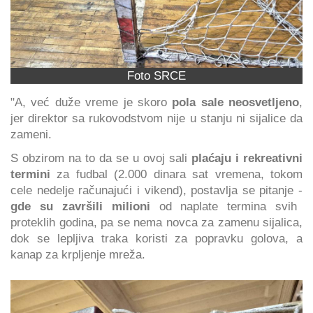
Foto SRCE
"A, već duže vreme je skoro
pola sale neosvetljeno
,
jer direktor sa rukovodstvom nije u stanju ni sijalice da
zameni.
S obzirom na to da se u ovoj sali
plaćaju i rekreativni
termini
za fudbal (2.000 dinara sat vremena, tokom
cele nedelje računajući i vikend), postavlja se pitanje -
gde su završili milioni
od naplate termina svih
proteklih godina, pa se nema novca za zamenu sijalica,
dok se lepljiva traka koristi za popravku golova, a
kanap za krpljenje mreža.