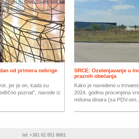
dan od primera nebrige
SRCE: Ozelenjavanje u Ind
praznih obećanja
, jer je on, kada su
Kako je navedeno u trinaesto
odlično poznat", navode iz
2024. godinu procenjena vre
miliona dinara (sa PDV-om..
tel: +381 62 851 8881