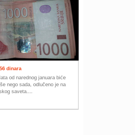
56 dinara
ata od narednog januara biće
više nego sada, odlučeno je na
kog saveta....