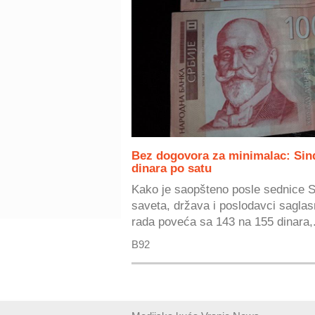
Bez dogovora za minimalac: Sindi
dinara po satu
Kako je saopšteno posle sednice 
saveta, država i poslodavci sagla
rada poveća sa 143 na 155 dinara,.
B92