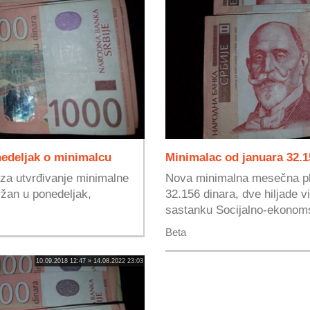
nedeljak o minimalcu
Minimalac od januara 32.1
za utvrđivanje minimalne
Nova minimalna mesečna pl
ržan u ponedeljak,
32.156 dinara, dve hiljade 
sastanku Socijalno-ekonoms
Beta
10.09.2018 12:47 » 14.08.2022 23:03