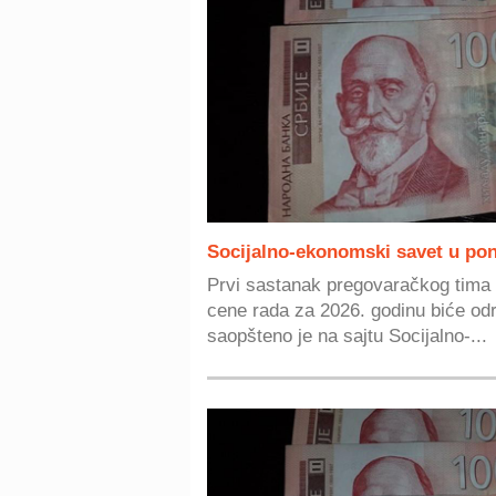
Socijalno-ekonomski savet u po
Prvi sastanak pregovaračkog tima 
cene rada za 2026. godinu biće od
saopšteno je na sajtu Socijalno-...