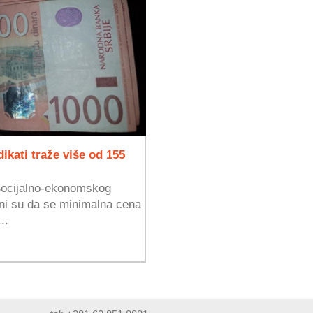
kati traže više od 155
Socijalno-ekonomskog
sni su da se minimalna cena
..