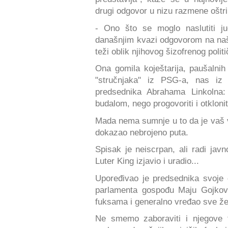
drugi odgovor u nizu razmene oštri
- Ono što se moglo naslutiti j
današnjim kvazi odgovorom na naš
teži oblik njihovog šizofrenog polit
Ona gomila koještarija, paušalnih
"stručnjaka" iz PSG-a, nas i
predsednika Abrahama Linkolna: 
budalom, nego progovoriti i otkloni
Mada nema sumnje u to da je vaš vr
dokazao nebrojeno puta.
Spisak je neiscrpan, ali radi javn
Luter King izjavio i uradio...
Upoređivao je predsednika svoje
parlamenta gospođu Maju Gojkovi
fuksama i generalno vređao sve ž
Ne smemo zaboraviti i njegove t