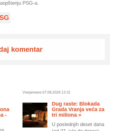
 saopštenju PSG-a.
SG
daj komentar
Vranjenews 07.08.2026 13:31
Dug raste: Blokada
zona
Grada Vranja veća za
a -
tri miliona »
»
U poslednjih deset dana
va
(od 27. jula do danas)