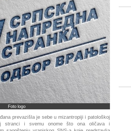
Foto logo
ana prevazišla je sebe u mizantropiji i patološkoj
oj stranci i svemu onome što ona oličava i
jem saopštenju vranjskog SNS-a koje predstavlja