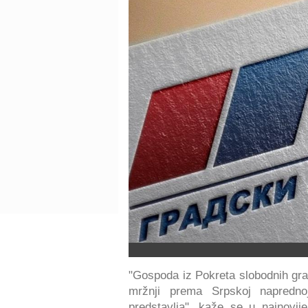
"Gospoda iz Pokreta slobodnih građ
mržnji prema Srpskoj napredn
predstavlja", kaže se u najnovi