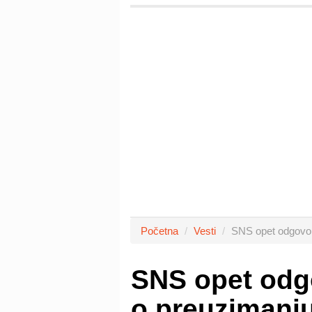
Početna
Vesti
SNS opet odgovori
SNS opet odg
o preuzimanju