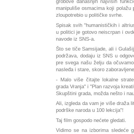
grobove današnjih najviših funkc
manipuliše osmacima koji polažu pr
zloupotrebio u političke svrhe.
Spisak svih "humanističkih i altr
u politici je gotovo neiscrpan i o
navode iz SNS-a.
Što se tiče Samsijade, ali i Gulaši
podržava, dodaju iz SNS u odgovor
pre svega našu želju da očuvamo a
nasleđa i stare, skoro zaboravljen
- Malo više čitajte lokalne stra
grada Vranja" i "Plan razvoja kreati
Skupštini grada, možda nešto i nau
Ali, izgleda da vam je više draža li
podrške naroda u 100 lekcija”!
Taj film gospodo nećete gledati.
Vidimo se na izborima sledeće g