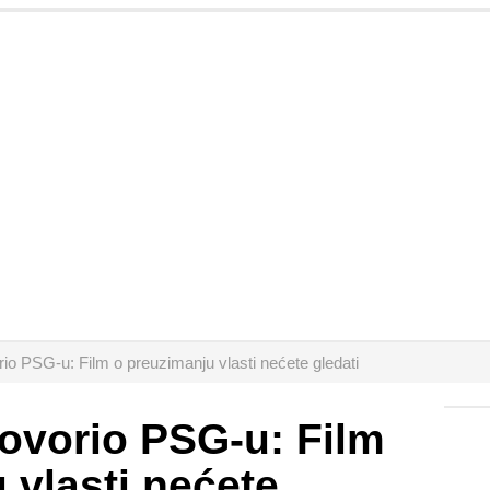
o PSG-u: Film o preuzimanju vlasti nećete gledati
ovorio PSG-u: Film
 vlasti nećete