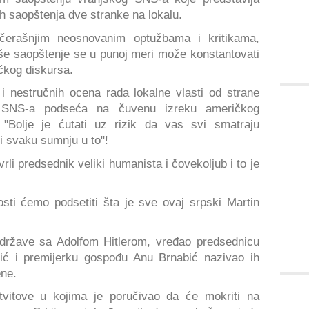
h saopštenja dve stranke na lokalu.
učerašnjim neosnovanim optužbama i kritikama,
e saopštenje se u punoj meri može konstantovati
ičkog diskursa.
 i nestručnih ocena rada lokalne vlasti od strane
z SNS-a podseća na čuvenu izreku američkog
"Bolje je ćutati uz rizik da vas svi smatraju
ti svaku sumnju u to"!
li predsednik veliki humanista i čovekoljub i to je
osti ćemo podsetiti šta je sve ovaj srpski Martin
 države sa Adolfom Hitlerom, vređao predsednicu
ć i premijerku gospođu Anu Brnabić nazivao ih
ene.
vitove u kojima je poručivao da će mokriti na