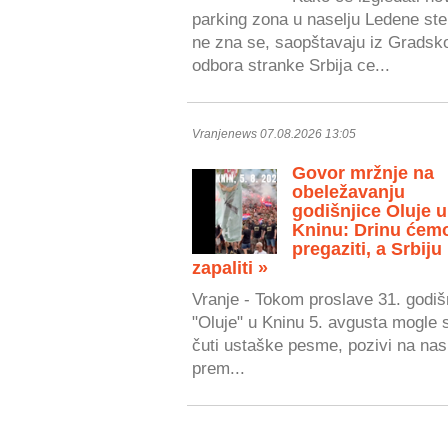
parking zona u naselju Ledene ste
ne zna se, saopštavaju iz Gradsk
odbora stranke Srbija ce...
Vranjenews 07.08.2026 13:05
Govor mržnje na
obeležavanju
godišnjice Oluje u
Kninu: Drinu ćem
pregaziti, a Srbiju
zapaliti »
Vranje - Tokom proslave 31. godiš
"Oluje" u Kninu 5. avgusta mogle 
čuti ustaške pesme, pozivi na nasi
prem...