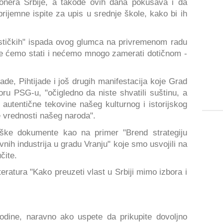
ionera Srbije, a takođe ovih dana pokušava i da
ijemne ispite za upis u srednje škole, kako bi ih
iustičkih" ispada ovog glumca na privremenom radu
vde ćemo stati i nećemo mnogo zamerati dotičnom -
jade, Pihtijade i još drugih manifestacija koje Grad
u PSG-u, "očigledno da niste shvatili suštinu, a
utentične tekovine našeg kulturnog i istorijskog
e vrednosti našeg naroda".
teške dokumente kao na primer "Brend strategiju
vnih industrija u gradu Vranju" koje smo usvojili na
čite.
teratura "Kako preuzeti vlast u Srbiji mimo izbora i
odine, naravno ako uspete da prikupite dovoljno