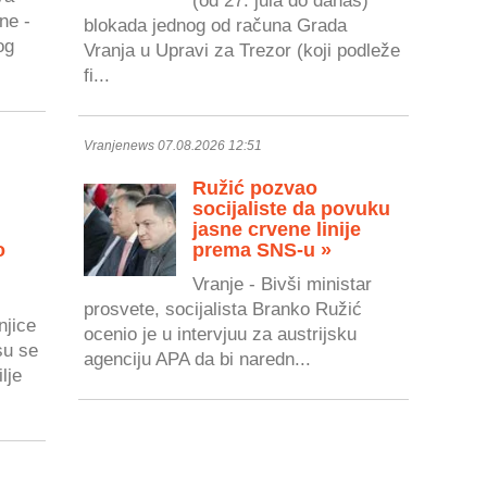
ne -
blokada jednog od računa Grada
og
Vranja u Upravi za Trezor (koji podleže
fi...
Vranjenews 07.08.2026 12:51
Ružić pozvao
socijaliste da povuku
jasne crvene linije
o
prema SNS-u »
Vranje - Bivši ministar
prosvete, socijalista Branko Ružić
njice
ocenio je u intervjuu za austrijsku
su se
agenciju APA da bi naredn...
lje