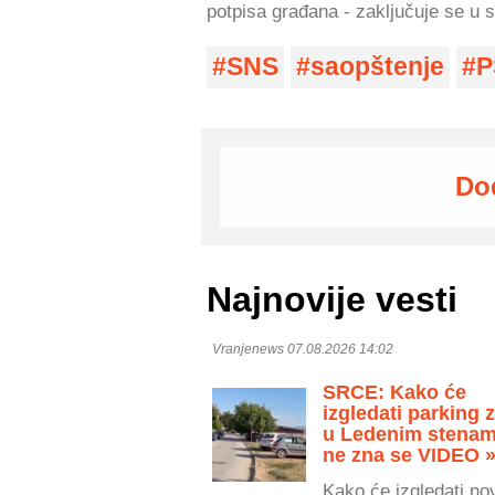
potpisa građana - zaključuje se u
SNS
saopštenje
P
Do
Najnovije vesti
Vranjenews 07.08.2026 14:02
SRCE: Kako će
izgledati parking 
u Ledenim stenam
ne zna se VIDEO 
Kako će izgledati no